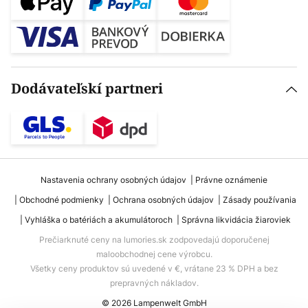
Dodávateľskí partneri
Nastavenia ochrany osobných údajov
Právne oznámenie
Obchodné podmienky
Ochrana osobných údajov
Zásady používania
Vyhláška o batériách a akumulátoroch
Správna likvidácia žiaroviek
Prečiarknuté ceny na lumories.sk zodpovedajú doporučenej
maloobchodnej cene výrobcu.
Všetky ceny produktov sú uvedené v €, vrátane 23 % DPH a bez
prepravných nákladov.
© 2026 Lampenwelt GmbH