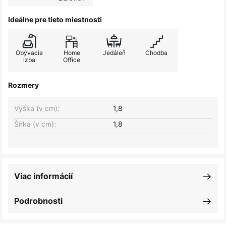
Ideálne pre tieto miestnosti
Obývacia
Home
Jedáleň
Chodba
izba
Office
Rozmery
Výška (v cm):
1,8
Šírka (v cm):
1,8
Viac informácií
Podrobnosti