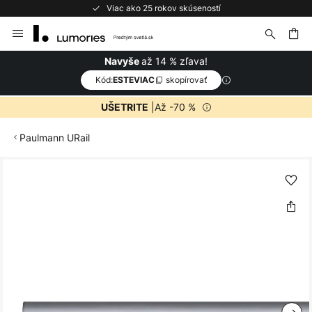
Viac ako 25 rokov skúseností
Skip
to
Content
ať
až 14 % zľava!
Navyše
Kód:
skopírovať
ESTEVIAC
|Až -70 %
UŠETRITE
Paulmann URail
Preskočiť
na
koniec
galérie
obrázkov