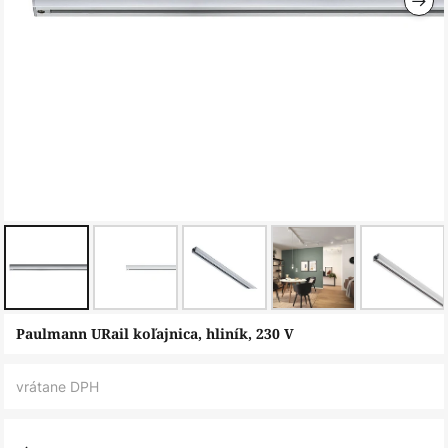
Preskočiť
Paulmann URail koľajnica, hliník, 230 V
na
začiatok
vrátane DPH
galérie
obrázkov