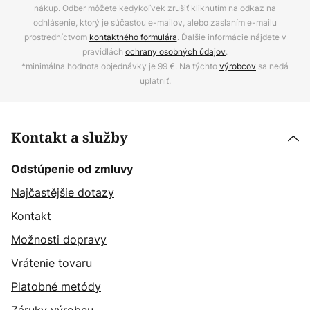
nákup. Odber môžete kedykoľvek zrušiť kliknutím na odkaz na
odhlásenie, ktorý je súčasťou e-mailov, alebo zaslaním e-mailu
prostredníctvom
kontaktného formulára
. Ďalšie informácie nájdete v
pravidlách
ochrany osobných údajov
.
*minimálna hodnota objednávky je 99 €. Na týchto
výrobcov
sa nedá
uplatniť.
Kontakt a služby
Odstúpenie od zmluvy
Najčastějšie dotazy
Kontakt
Možnosti dopravy
Vrátenie tovaru
Platobné metódy