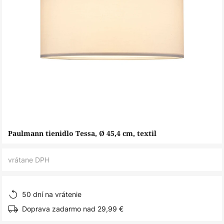
Preskočiť
Paulmann tienidlo Tessa, Ø 45,4 cm, textil
na
začiatok
vrátane DPH
galérie
obrázkov
50 dní na vrátenie
Doprava zadarmo nad 29,99 €