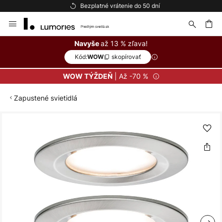
Bezplatné vrátenie do 50 dní
Skip
to
Content
ať
až 13 % zľava!
Navyše
Kód:
skopírovať
WOW
| Až -70 %
WOW TÝŽDEŇ
Zapustené svietidlá
Preskočiť
na
koniec
galérie
obrázkov