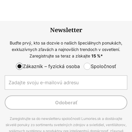
Newsletter
Buďte prvý, kto sa dozvie o našich špeciálnych ponukách,
exkluzívnych zľavách a najnovších trendoch v osvetlení.
Zaregistrujte sa teraz a získajte
15
%*
Zákazník – fyzická osoba
Spoločnosť
Odoberať
Zaregistrujte sa do newsletteru spoločnosti Lumories.sk a dostávajte
skvelé ponuky zo sortimentu svetelných zdrojov a svietidiel, ventilátorov,
solárnych systémov a produktov pre inteligentnú domácnosť, zľavové