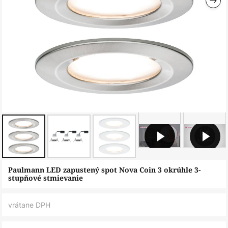
Preskočiť
Paulmann LED zapustený spot Nova Coin 3 okrúhle 3-
na
stupňové stmievanie
začiatok
galérie
vrátane DPH
obrázkov