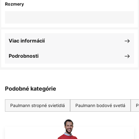
Rozmery
Viac informácií
Podrobnosti
Podobné kategórie
Paulmann stropné svietidlá
Paulmann bodové svetlá
P