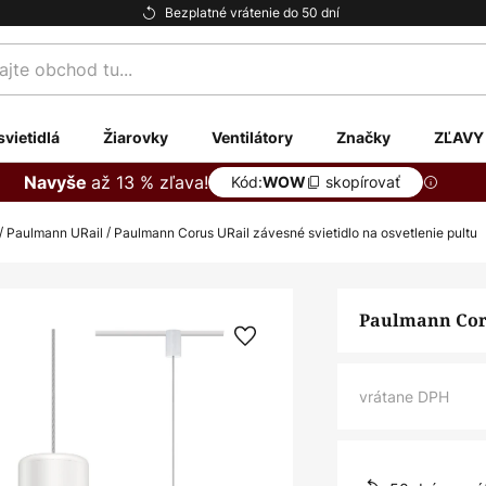
Bezplatné vrátenie do 50 dní
te
svietidlá
Žiarovky
Ventilátory
Značky
ZĽAVY
až 13 % zľava!
Navyše
Kód:
skopírovať
WOW
Paulmann URail
Paulmann Corus URail závesné svietidlo na osvetlenie pultu
Paulmann Coru
vrátane DPH