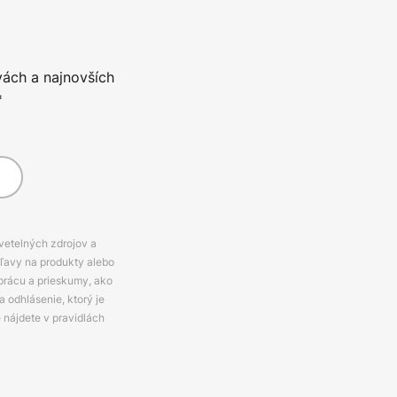
vách a najnovších
*
svetelných zdrojov a
zľavy na produkty alebo
prácu a prieskumy, ako
 odhlásenie, ktorý je
e nájdete v pravidlách