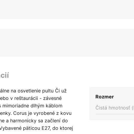
cií
álne na osvetlenie pultu Či už
Rozmer
lebo v reštaurácii - závesné
ť s mimoriadne dlhým káblom
Čistá hmotnosť (
enky. Corus je vyrobené z kovu
ne a harmonicky sa začlení do
Vybavené päticou E27, do ktorej