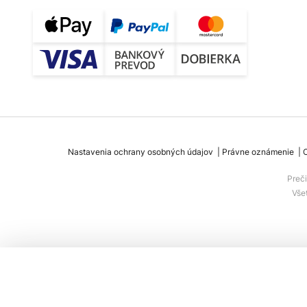
Nastavenia ochrany osobných údajov
Právne oznámenie
Preč
Vše
Paulmann Corus URail závesné svietidl