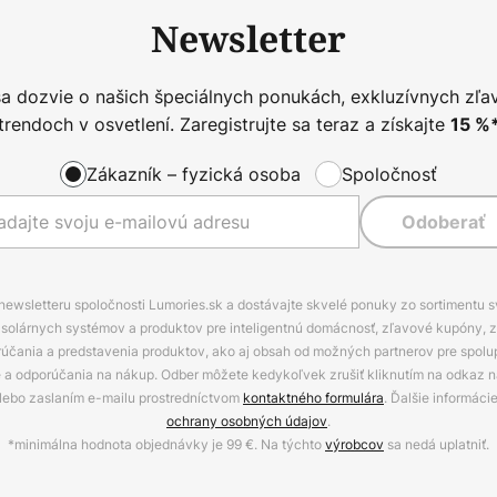
Newsletter
sa dozvie o našich špeciálnych ponukách, exkluzívnych zľa
trendoch v osvetlení. Zaregistrujte sa teraz a získajte
15
%
Zákazník – fyzická osoba
Spoločnosť
Odoberať
 newsletteru spoločnosti Lumories.sk a dostávajte skvelé ponuky zo sortimentu 
ov, solárnych systémov a produktov pre inteligentnú domácnosť, zľavové kupóny, 
rúčania a predstavenia produktov, ako aj obsah od možných partnerov pre spolu
ie a odporúčania na nákup. Odber môžete kedykoľvek zrušiť kliknutím na odkaz na
alebo zaslaním e-mailu prostredníctvom
kontaktného formulára
. Ďalšie informáci
ochrany osobných údajov
.
*minimálna hodnota objednávky je 99 €. Na týchto
výrobcov
sa nedá uplatniť.