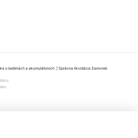
ka o batériách a akumulátoroch
Správna likvidácia žiaroviek
obcu.
dov.