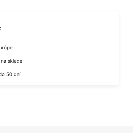
k
Európe
na sklade
do 50 dní