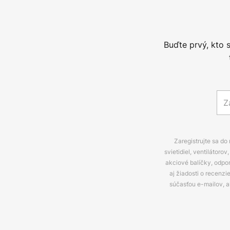
Buďte prvý, kto 
Zaregistrujte sa do
svietidiel, ventilátor
akciové balíčky, odpo
aj žiadosti o recenz
súčasťou e-mailov, 