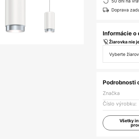
50 dní na vrá
Doprava zad
Informácie o
Žiarovka nie 
Vyberte žiaro
Podrobnosti 
Značka
Číslo výrobku:
Všetky i
pro