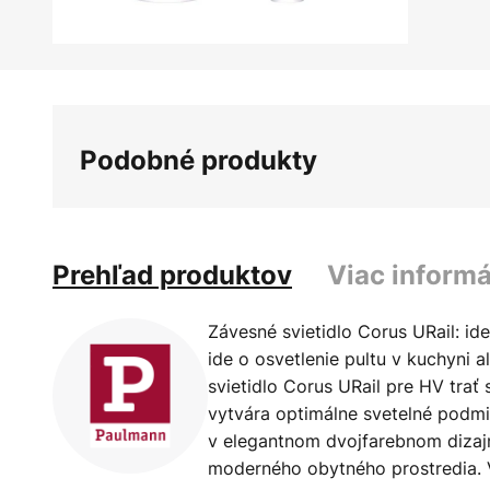
Preskočiť
na
začiatok
galérie
Podobné produkty
obrázkov
Prehľad produktov
Viac informá
Závesné svietidlo Corus URail: ide
ide o osvetlenie pultu v kuchyni a
svietidlo Corus URail pre HV tra
vytvára optimálne svetelné podmi
v elegantnom dvojfarebnom dizaj
moderného obytného prostredia. 