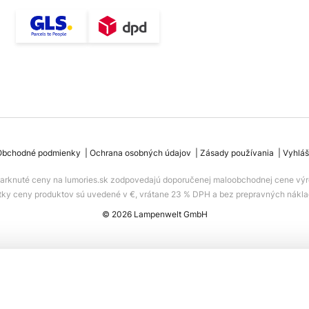
Obchodné podmienky
Ochrana osobných údajov
Zásady používania
Vyhláš
iarknuté ceny na lumories.sk zodpovedajú doporučenej maloobchodnej cene výr
tky ceny produktov sú uvedené v €, vrátane 23 % DPH a bez prepravných nákla
© 2026 Lampenwelt GmbH
o na osvetlenie pultu