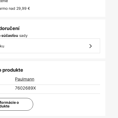
tenie
armo nad 29,99 €
 doručení
sady
je súčasťou
vku
o produkte
Paulmann
7602689X
nformácie o
dukte