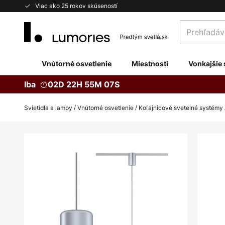
Skip
Viac ako 25 rokov skúseností
to
Prehľadávaj
Content
obchod
tu...
Vnútorné osvetlenie
Miestnosti
Vonkajšie 
Iba
02D 22H 55M 06S
Svietidla a lampy
Vnútorné osvetlenie
Koľajnicové svetelné systémy
Preskočiť
na
koniec
galérie
obrázkov