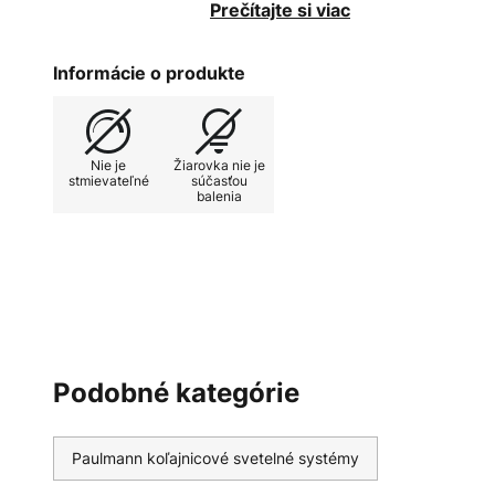
možno vložiť všetky štandardné r
Prečítajte si viac
Jednoduchá výmena žiarovky
Informácie o produkte
Nie je
Žiarovka nie je
stmievateľné
súčasťou
balenia
Podobné kategórie
Paulmann koľajnicové svetelné systémy