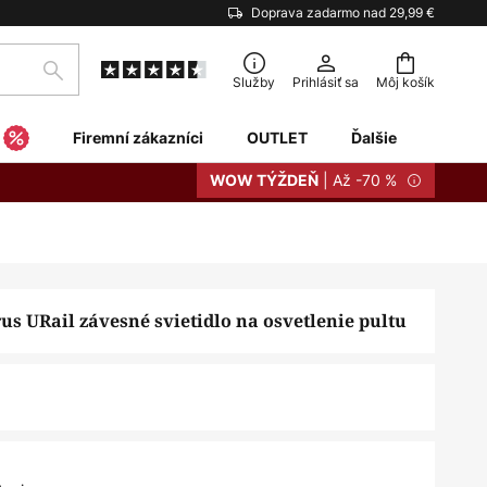
Doprava zadarmo nad 29,99 €
Hľadať
Služby
Prihlásiť sa
Môj košík
Firemní zákazníci
OUTLET
Ďalšie
| Až -70 %
WOW TÝŽDEŇ
s URail závesné svietidlo na osvetlenie pultu