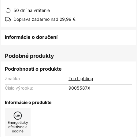
obrázkov
50 dní na vrátenie
Doprava zadarmo nad 29,99 €
Informácie o doručení
Podobné produkty
Podrobnosti o produkte
Značka
Trio Lighting
Číslo výrobku:
9005587X
Informácie o produkte
Energeticky
efektívne a
odolné