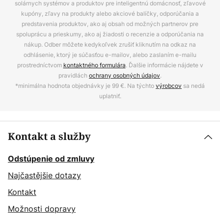
solárnych systémov a produktov pre inteligentnú domácnosť, zľavové
kupóny, zľavy na produkty alebo akciové balíčky, odporúčania a
predstavenia produktov, ako aj obsah od možných partnerov pre
spoluprácu a prieskumy, ako aj žiadosti o recenzie a odporúčania na
nákup. Odber môžete kedykoľvek zrušiť kliknutím na odkaz na
odhlásenie, ktorý je súčasťou e-mailov, alebo zaslaním e-mailu
prostredníctvom
kontaktného formulára
. Ďalšie informácie nájdete v
pravidlách
ochrany osobných údajov
.
*minimálna hodnota objednávky je 99 €. Na týchto
výrobcov
sa nedá
uplatniť.
Kontakt a služby
Odstúpenie od zmluvy
Najčastějšie dotazy
Kontakt
Možnosti dopravy