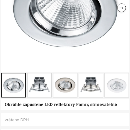
Preskočiť
Okrúhle zapustené LED reflektory Pamir, stmievateľné
na
začiatok
vrátane DPH
galérie