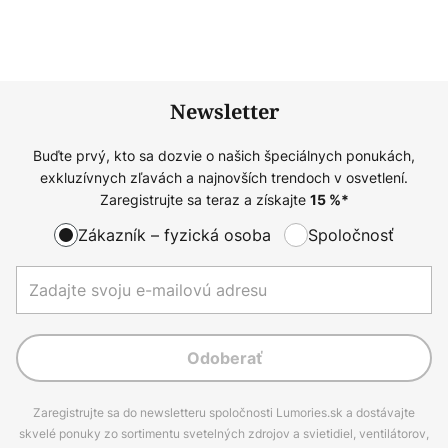
Newsletter
Buďte prvý, kto sa dozvie o našich špeciálnych ponukách,
exkluzívnych zľavách a najnovších trendoch v osvetlení.
Zaregistrujte sa teraz a získajte
15
%*
Zákazník – fyzická osoba
Spoločnosť
Odoberať
Zaregistrujte sa do newsletteru spoločnosti Lumories.sk a dostávajte
skvelé ponuky zo sortimentu svetelných zdrojov a svietidiel, ventilátorov,