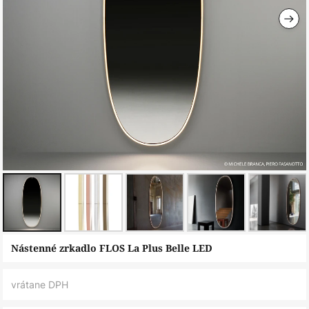
Preskočiť
Nástenné zrkadlo FLOS La Plus Belle LED
na
začiatok
vrátane DPH
galérie