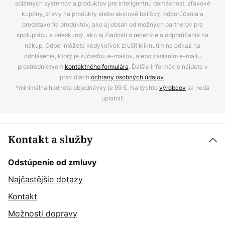
solárnych systémov a produktov pre inteligentnú domácnosť, zľavové
kupóny, zľavy na produkty alebo akciové balíčky, odporúčania a
predstavenia produktov, ako aj obsah od možných partnerov pre
spoluprácu a prieskumy, ako aj žiadosti o recenzie a odporúčania na
nákup. Odber môžete kedykoľvek zrušiť kliknutím na odkaz na
odhlásenie, ktorý je súčasťou e-mailov, alebo zaslaním e-mailu
prostredníctvom
kontaktného formulára
. Ďalšie informácie nájdete v
pravidlách
ochrany osobných údajov
.
*minimálna hodnota objednávky je 99 €. Na týchto
výrobcov
sa nedá
uplatniť.
Kontakt a služby
Odstúpenie od zmluvy
Najčastějšie dotazy
Kontakt
Možnosti dopravy