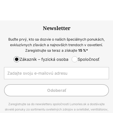
Newsletter
Buďte prvý, kto sa dozvie o našich špeciálnych ponukách,
exkluzívnych zľavách a najnovších trendoch v osvetlení.
Zaregistrujte sa teraz a získajte
15
%*
Zákazník – fyzická osoba
Spoločnosť
Odoberať
Zaregistrujte sa do newsletteru spoločnosti Lumories.sk a dostávajte
skvelé ponuky zo sortimentu svetelných zdrojov a svietidiel, ventilátorov,