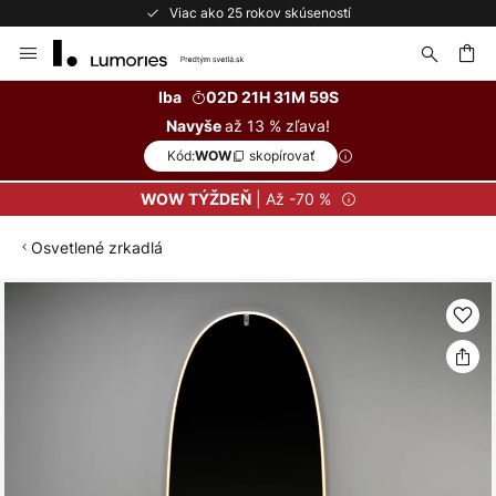
Viac ako 25 rokov skúseností
Skip
to
Content
ať
Iba
02D 21H 31M 59S
až 13 % zľava!
Navyše
Kód:
skopírovať
WOW
| Až -70 %
WOW TÝŽDEŇ
Osvetlené zrkadlá
Preskočiť
na
koniec
galérie
obrázkov