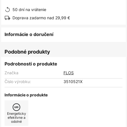
obrázkov
50 dní na vrátenie
Doprava zadarmo nad 29,99 €
Informácie o doručení
Podobné produkty
Podrobnosti o produkte
Značka
FLOS
Číslo výrobku:
3510521X
Informácie o produkte
Energeticky
efektívne a
odolné