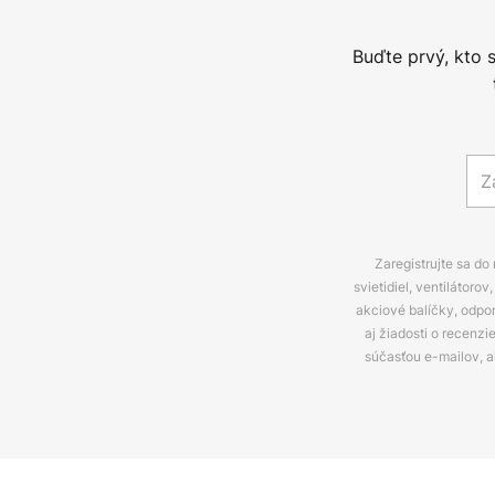
Buďte prvý, kto 
Zaregistrujte sa do
svietidiel, ventilátor
akciové balíčky, odpo
aj žiadosti o recenz
súčasťou e-mailov, 