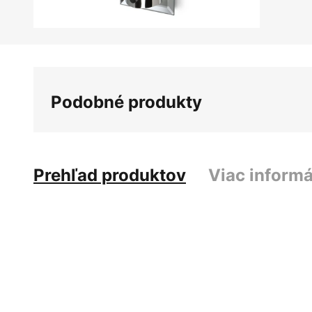
Preskočiť
na
začiatok
galérie
Podobné produkty
obrázkov
Prehľad produktov
Viac informá