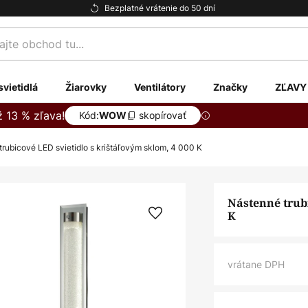
Bezplatné vrátenie do 50 dní
te
svietidlá
Žiarovky
Ventilátory
Značky
ZĽAVY
ž 13 % zľava!
Kód:
skopírovať
WOW
rubicové LED svietidlo s krištáľovým sklom, 4 000 K
Nástenné trubi
K
vrátane DPH