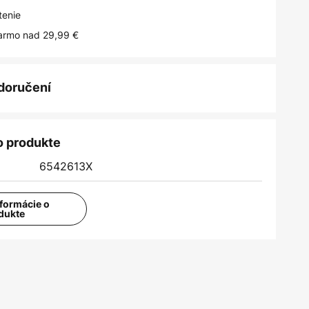
tenie
armo nad 29,99 €
 doručení
o produkte
6542613X
nformácie o
dukte