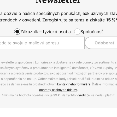
sa dozvie o našich špeciálnych ponukách, exkluzívnych zľa
trendoch v osvetlení. Zaregistrujte sa teraz a získajte
15
%
Zákazník – fyzická osoba
Spoločnosť
Odoberať
 newsletteru spoločnosti Lumories.sk a dostávajte skvelé ponuky zo sortimentu 
ov, solárnych systémov a produktov pre inteligentnú domácnosť, zľavové kupóny, 
rúčania a predstavenia produktov, ako aj obsah od možných partnerov pre spolu
ie a odporúčania na nákup. Odber môžete kedykoľvek zrušiť kliknutím na odkaz na
alebo zaslaním e-mailu prostredníctvom
kontaktného formulára
. Ďalšie informáci
ochrany osobných údajov
.
*minimálna hodnota objednávky je 99 €. Na týchto
výrobcov
sa nedá uplatniť.