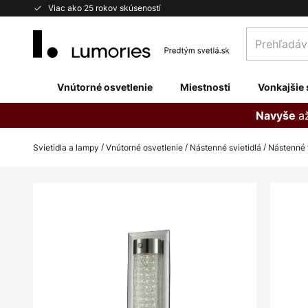
Skip
Viac ako 25 rokov skúseností
to
Prehľadávaj
Content
obchod
tu...
Vnútorné osvetlenie
Miestnosti
Vonkajšie 
a
Navyše
Svietidla a lampy
Vnútorné osvetlenie
Nástenné svietidlá
Nástenné t
Preskočiť
na
koniec
galérie
obrázkov