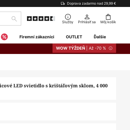
Doprava zadarmo nad 29,99 €
Hľadať
Služby
Prihlásiť sa
Môj košík
Firemní zákazníci
OUTLET
Ďalšie
| Až -70 %
WOW TÝŽDEŇ
cové LED svietidlo s krištáľovým sklom, 4 000