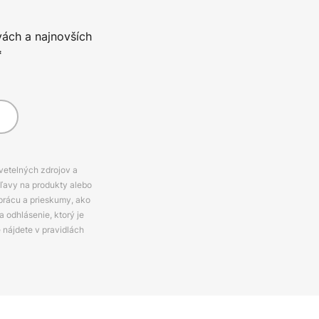
vách a najnovších
*
svetelných zdrojov a
zľavy na produkty alebo
prácu a prieskumy, ako
 odhlásenie, ktorý je
e nájdete v pravidlách