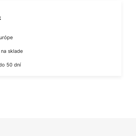
k
Európe
na sklade
do 50 dní