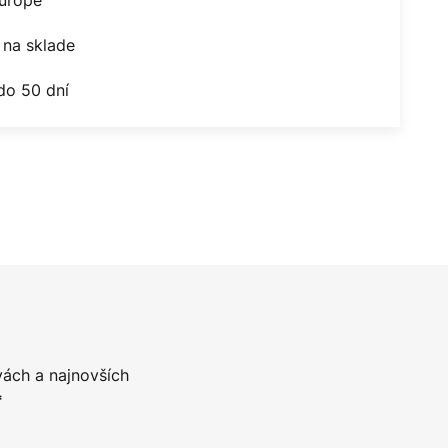
na sklade
do 50 dní
vách a najnovších
*