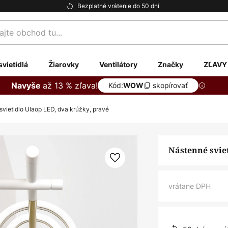
Bezplatné vrátenie do 50 dní
te
svietidlá
Žiarovky
Ventilátory
Značky
ZĽAVY
až 13 % zľava!
Navyše
Kód:
skopírovať
WOW
vietidlo Ulaop LED, dva krúžky, pravé
Nástenné svie
vrátane DPH