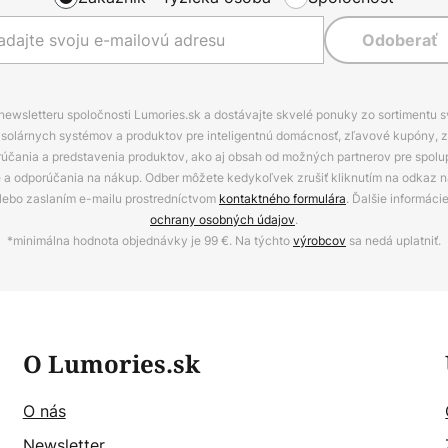
Odoberať
 newsletteru spoločnosti Lumories.sk a dostávajte skvelé ponuky zo sortimentu 
ov, solárnych systémov a produktov pre inteligentnú domácnosť, zľavové kupóny, 
rúčania a predstavenia produktov, ako aj obsah od možných partnerov pre spolu
ie a odporúčania na nákup. Odber môžete kedykoľvek zrušiť kliknutím na odkaz na
alebo zaslaním e-mailu prostredníctvom
kontaktného formulára
. Ďalšie informáci
ochrany osobných údajov
.
*minimálna hodnota objednávky je 99 €. Na týchto
výrobcov
sa nedá uplatniť.
O Lumories.sk
O nás
Newsletter