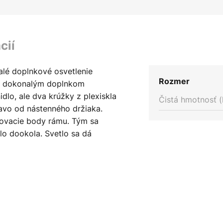
cií
alé doplnkové osvetlenie
Rozmer
je dokonalým doplnkom
idlo, ale dva krúžky z plexiskla
Čistá hmotnosť (
avo od nástenného držiaka.
ojovacie body rámu. Tým sa
tlo dookola. Svetlo sa dá
ov - Možno pripojiť ďalšie
ateľné (DALI, 1-10 V,