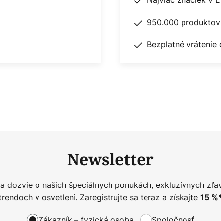
950.000 produktov 
Bezplatné vrátenie 
Newsletter
sa dozvie o našich špeciálnych ponukách, exkluzívnych zľa
trendoch v osvetlení. Zaregistrujte sa teraz a získajte
15
%
Zákazník – fyzická osoba
Spoločnosť