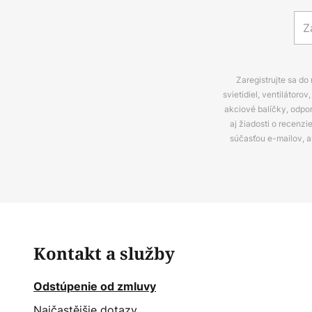
Zaregistrujte sa do
svietidiel, ventilátor
akciové balíčky, odpo
aj žiadosti o recenz
súčasťou e-mailov, 
Kontakt a služby
Odstúpenie od zmluvy
Najčastějšie dotazy