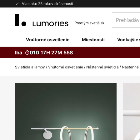
Skip
Viac ako 25 rokov skúseností
to
Prehľadávaj
Content
obchod
tu...
Vnútorné osvetlenie
Miestnosti
Vonkajšie 
Iba
01D 17H 27M 54S
Svietidla a lampy
Vnútorné osvetlenie
Nástenné svietidlá
Nástenné s
Preskočiť
na
koniec
galérie
obrázkov