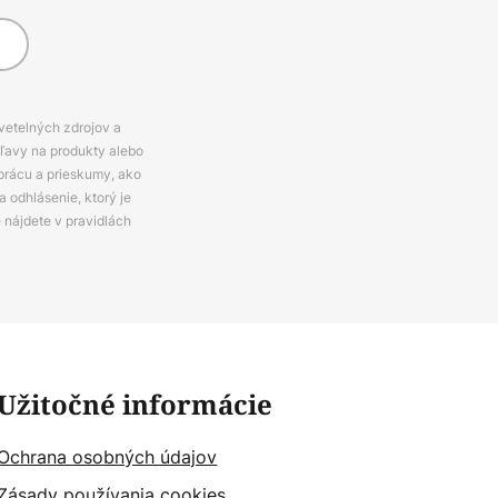
svetelných zdrojov a
zľavy na produkty alebo
prácu a prieskumy, ako
 odhlásenie, ktorý je
e nájdete v pravidlách
Užitočné informácie
Ochrana osobných údajov
Zásady používania cookies