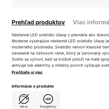
Prehľad produktov
Viac informá
Nástenné LED svietidlo Ulaop z plexiskla ako dokon
Moderne vyzerajúce nástenné LED svietidlo Ulaop 
moderného prostredia. Svietidlo netvorí klasické tien
zavesené na rúrkovom ráme, ktorý je zarovnaný vpr
Svetlo sa vytvorí, keď sa krúžok položí na malé sp
aktivuje tok elektriny a mliečny povrch vyžaruje sve
rovnako rýchlo vypnúť opätovným odstránením krúžk
Prečítajte si viac
krúžky s maximálnym príkonom 28 W - Externe stmiev
stmievanie stlačením)
Informácie o produkte
Nie je
Energeticky