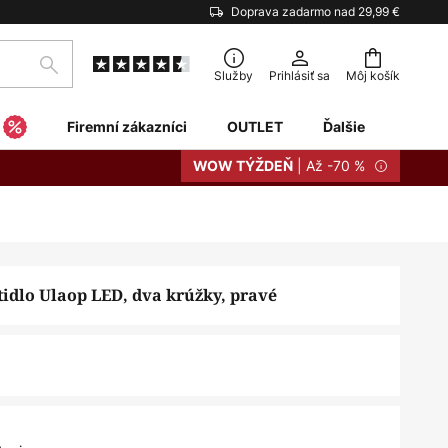
Doprava zadarmo nad 29,99 €
Hľadať
Služby
Prihlásiť sa
Môj košík
Firemní zákazníci
OUTLET
Ďalšie
| Až -70 %
WOW TÝŽDEŇ
tidlo Ulaop LED, dva krúžky, pravé