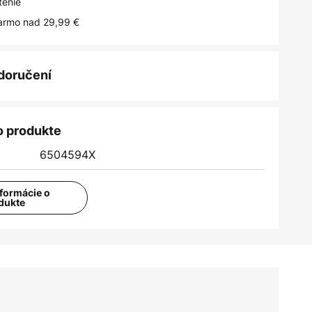
tenie
armo nad 29,99 €
 doručení
o produkte
6504594X
nformácie o
dukte