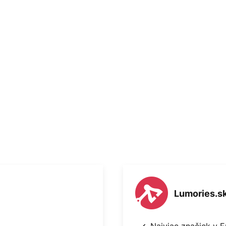
Lumories.s
Najviac značiek v 