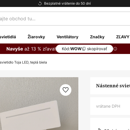
Bezplatné vrátenie do 50 dní
te
svietidlá
Žiarovky
Ventilátory
Značky
ZĽAVY
až 13 % zľava!
Navyše
Kód:
skopírovať
WOW
vietidlo Toja LED, teplá biela
Nástenné sviet
vrátane DPH