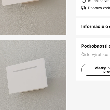
50 dní na vrá
Doprava zad
Informácie o
Podrobnosti 
Číslo výrobku:
Všetky i
pro