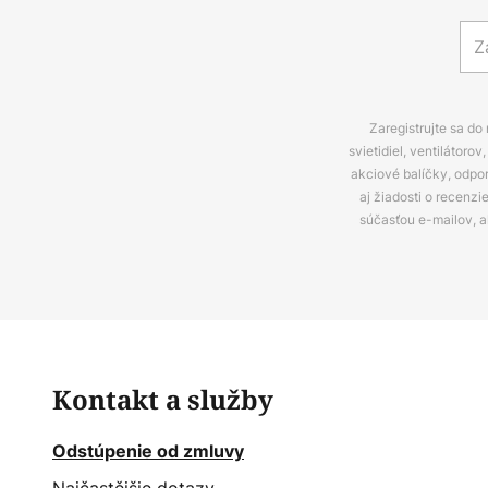
Zaregistrujte sa do
svietidiel, ventilátor
akciové balíčky, odpo
aj žiadosti o recenz
súčasťou e-mailov, 
Kontakt a služby
Odstúpenie od zmluvy