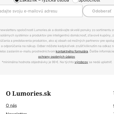
Odoberať
 newsletteru spoločnosti Lumories.sk a dostávajte skvelé ponuky zo sortimentu 
ov, solárnych systémov a produktov pre inteligentnú domácnosť, zľavové kupóny, 
rúčania a predstavenia produktov, ako aj obsah od možných partnerov pre spolu
ie a odporúčania na nákup. Odber môžete kedykoľvek zrušiť kliknutím na odkaz na
alebo zaslaním e-mailu prostredníctvom
kontaktného formulára
. Ďalšie informáci
ochrany osobných údajov
.
*minimálna hodnota objednávky je 99 €. Na týchto
výrobcov
sa nedá uplatniť.
O Lumories.sk
O nás