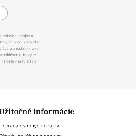
svetelných zdrojov a
zľavy na produkty alebo
prácu a prieskumy, ako
 odhlásenie, ktorý je
e nájdete v pravidlách
Užitočné informácie
Ochrana osobných údajov