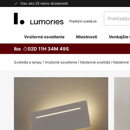
Skip
Viac ako 25 rokov skúseností
to
Prehľadávaj
Content
obchod
tu...
Vnútorné osvetlenie
Miestnosti
Vonkajšie 
Iba
02D 11H 34M 48S
Svietidla a lampy
Vnútorné osvetlenie
Nástenné svietidlá
Nástenné s
Preskočiť
na
koniec
galérie
obrázkov