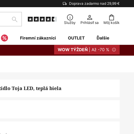
Doprava zadarmo nad 29,99 €
Hľadať
Služby
Prihlásiť sa
Môj košík
Firemní zákazníci
OUTLET
Ďalšie
| Až -70 %
WOW TÝŽDEŇ
idlo Toja LED, teplá biela