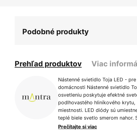
Preskočiť
na
začiatok
galérie
Podobné produkty
obrázkov
Prehľad produktov
Viac informá
Nástenné svietidlo Toja LED - pr
domácnosti Nástenné svietidlo T
osvetleniu poskytuje efektné sve
podlhovastého hliníkového krytu,
miestnosti. LED diódy sú umiestn
teplé biele svetlo smerom nahor. 
miestnosti, čím vytvára diskrétn
Prečítajte si viac
je svietidlo Toja ideálnym doplnk