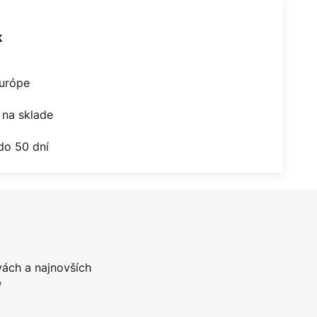
k
Európe
na sklade
do 50 dní
vách a najnovších
*