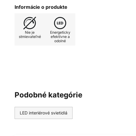
vyžaduje diskrétne a útulné osvet
Informácie o produkte
pozornosti má svietidlo v kryte úz
jemný lúč svetla. Vďaka minimalis
farebnej schéme sa toto moderné 
Nie je
Energeticky
mnohým prostrediam.
stmievateľné
efektívne a
odolné
Podobné kategórie
LED interiérové svietidlá