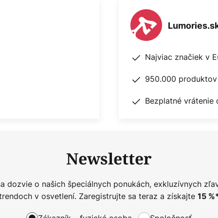
Lumories.s
Najviac značiek v 
950.000 produktov 
Bezplatné vrátenie 
Newsletter
sa dozvie o našich špeciálnych ponukách, exkluzívnych zľa
trendoch v osvetlení. Zaregistrujte sa teraz a získajte
15
%
Zákazník – fyzická osoba
Spoločnosť