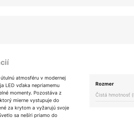
cií
e útulnú atmosféru v modernej
Rozmer
oja LED vďaka nepriamemu
telné momenty. Pozostáva z
Čistá hmotnosť (
 ktorý mierne vystupuje do
ené za krytom a vyžarujú svoje
Svetlo sa nešíri priamo do
y a nenápadný efekt. Vďaka tomu
om do obývacej izby, kde sa