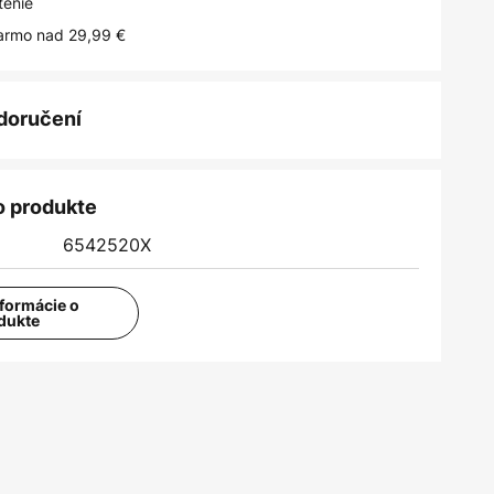
tenie
armo nad 29,99 €
 doručení
o produkte
6542520X
nformácie o
dukte