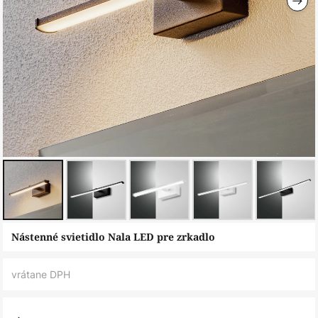
Preskočiť
Nástenné svietidlo Nala LED pre zrkadlo
na
začiatok
vrátane DPH
galérie
obrázkov