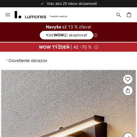
Viac ako 25 rokov skúseností
Skip
to
Content
ať
až 13 % zľava!
Navyše
Kód:
skopírovať
WOW
| Až -70 %
WOW TÝŽDEŇ
Osvetlenie obrazov
Preskočiť
na
koniec
galérie
obrázkov