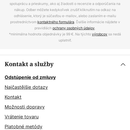
spoluprácu a prieskumy, ako aj žiadosti o recenzie a odporúčania na
nákup. Odber môžete kedykoľvek zrušiť kliknutím na odkaz na
odhlásenie, ktorý je súčasťou e-mailov, alebo zaslaním e-mailu
prostredníctvom
kontaktného formulára
. Ďalšie informácie nájdete v
pravidlách
ochrany osobných údajov
.
*minimálna hodnota objednávky je 99 €. Na týchto
výrobcov
sa nedá
uplatniť.
Kontakt a služby
Odstúpenie od zmluvy
Najčastějšie dotazy
Kontakt
Možnosti dopravy
Vrátenie tovaru
Platobné metódy