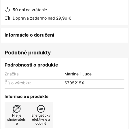
obrázkov
50 dní na vrátenie
Doprava zadarmo nad 29,99 €
Informácie o doručení
Podobné produkty
Podrobnosti o produkte
Značka
Martinelli Luce
Číslo výrobku:
6705215X
Informácie o produkte
Nie je
Energeticky
stmievateľn
efektívne a
é
odolné