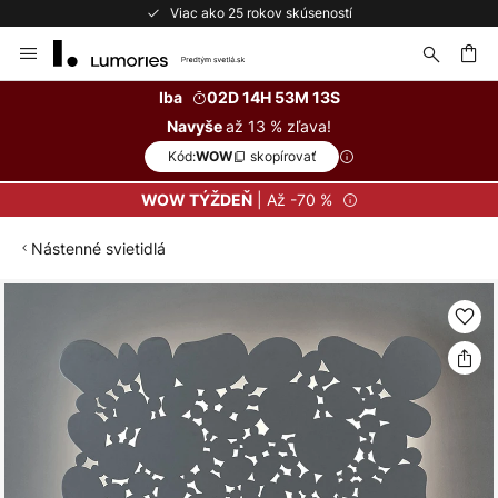
Viac ako 25 rokov skúseností
Skip
to
Content
ať
Iba
02D 14H 53M 13S
až 13 % zľava!
Navyše
Kód:
skopírovať
WOW
| Až -70 %
WOW TÝŽDEŇ
Nástenné svietidlá
Preskočiť
na
koniec
galérie
obrázkov