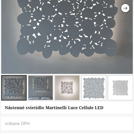
Preskočiť
Nástenné svietidlo Martinelli Luce Cellule LED
na
začiatok
vrátane DPH
galérie