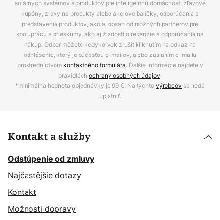
solárnych systémov a produktov pre inteligentnú domácnosť, zľavové
kupóny, zľavy na produkty alebo akciové balíčky, odporúčania a
predstavenia produktov, ako aj obsah od možných partnerov pre
spoluprácu a prieskumy, ako aj žiadosti o recenzie a odporúčania na
nákup. Odber môžete kedykoľvek zrušiť kliknutím na odkaz na
odhlásenie, ktorý je súčasťou e-mailov, alebo zaslaním e-mailu
prostredníctvom
kontaktného formulára
. Ďalšie informácie nájdete v
pravidlách
ochrany osobných údajov
.
*minimálna hodnota objednávky je 99 €. Na týchto
výrobcov
sa nedá
uplatniť.
Kontakt a služby
Odstúpenie od zmluvy
Najčastějšie dotazy
Kontakt
Možnosti dopravy