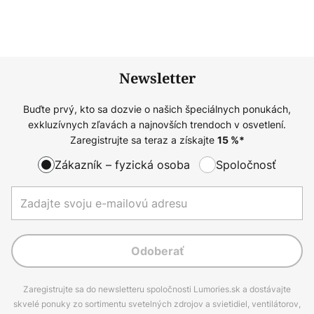
Newsletter
Buďte prvý, kto sa dozvie o našich špeciálnych ponukách,
exkluzívnych zľavách a najnovších trendoch v osvetlení.
Zaregistrujte sa teraz a získajte
15
%*
Zákazník – fyzická osoba
Spoločnosť
Odoberať
Zaregistrujte sa do newsletteru spoločnosti Lumories.sk a dostávajte
skvelé ponuky zo sortimentu svetelných zdrojov a svietidiel, ventilátorov,