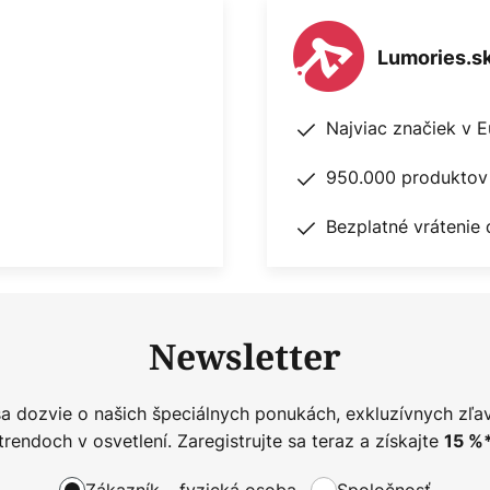
Lumories.s
Najviac značiek v 
950.000 produktov 
Bezplatné vrátenie 
Newsletter
sa dozvie o našich špeciálnych ponukách, exkluzívnych zľa
trendoch v osvetlení. Zaregistrujte sa teraz a získajte
15
%
Zákazník – fyzická osoba
Spoločnosť