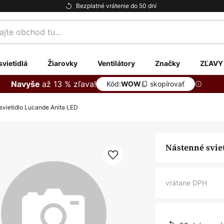
Bezplatné vrátenie do 50 dní
te
svietidlá
Žiarovky
Ventilátory
Značky
ZĽAVY
až 13 % zľava!
Navyše
Kód:
skopírovať
WOW
svietidlo Lucande Anita LED
Nástenné svie
vrátane DPH