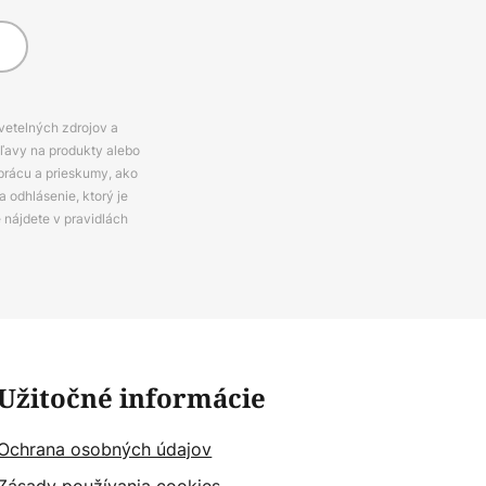
svetelných zdrojov a
zľavy na produkty alebo
prácu a prieskumy, ako
 odhlásenie, ktorý je
e nájdete v pravidlách
Užitočné informácie
Ochrana osobných údajov