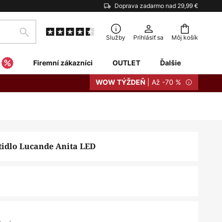
Doprava zadarmo nad 29,99 €
Hľadať
Služby
Prihlásiť sa
Môj košík
Firemní zákazníci
OUTLET
Ďalšie
| Až -70 %
WOW TÝŽDEŇ
tidlo Lucande Anita LED