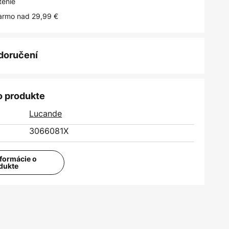
tenie
armo nad 29,99 €
 doručení
o produkte
Lucande
3066081X
nformácie o
dukte