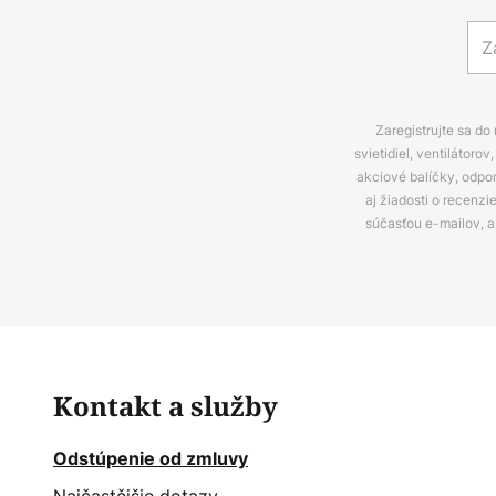
Zaregistrujte sa do
svietidiel, ventilátor
akciové balíčky, odpo
aj žiadosti o recenz
súčasťou e-mailov, 
Kontakt a služby
Odstúpenie od zmluvy