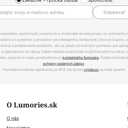
Odoberať
 newsletteru spoločnosti Lumories.sk a dostávajte skvelé ponuky zo sortimentu 
ov, solárnych systémov a produktov pre inteligentnú domácnosť, zľavové kupóny, 
rúčania a predstavenia produktov, ako aj obsah od možných partnerov pre spolu
ie a odporúčania na nákup. Odber môžete kedykoľvek zrušiť kliknutím na odkaz na
alebo zaslaním e-mailu prostredníctvom
kontaktného formulára
. Ďalšie informáci
ochrany osobných údajov
.
*minimálna hodnota objednávky je 99 €. Na týchto
výrobcov
sa nedá uplatniť.
O Lumories.sk
O nás