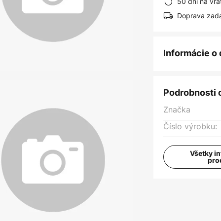
50 dní na vrá
Doprava zad
Informácie o
Podrobnosti 
Značka
Číslo výrobku:
Všetky i
pro