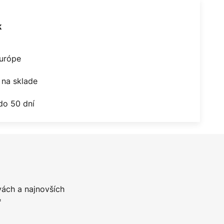
k
Európe
na sklade
do 50 dní
vách a najnovších
*