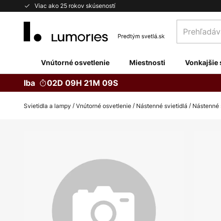
Skip
Viac ako 25 rokov skúseností
to
Prehľadávaj
Content
obchod
tu...
Vnútorné osvetlenie
Miestnosti
Vonkajšie 
Iba
02D 09H 21M 08S
Svietidla a lampy
Vnútorné osvetlenie
Nástenné svietidlá
Nástenné 
Preskočiť
na
koniec
galérie
obrázkov