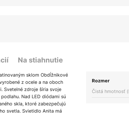
cií
Na stiahnutie
 satinovaným sklom Obdĺžnikové
Rozmer
e vyrobené z ocele a na oboch
 Svetelné zdroje šíria svoje
Čistá hmotnosť (
po podlahu. Nad LED diódami sú
aného skla, ktoré zabezpečujú
o svetla. Svietidlo Anita má
užitým materiálom moderný
uchému vzhľadu je vhodné do