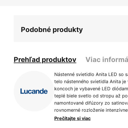
Preskočiť
na
začiatok
galérie
Podobné produkty
obrázkov
Prehľad produktov
Viac informá
Nástenné svietidlo Anita LED so
telo nástenného svietidla Anita j
koncoch je vybavené LED diódami.
teplé biele svetlo od stropu až 
namontované difúzory zo satinov
rovnomerné rozloženie intenzívneh
vďaka geometrickým tvarom a po
Prečítajte si viac
vzhľad, no vďaka svojmu jednod