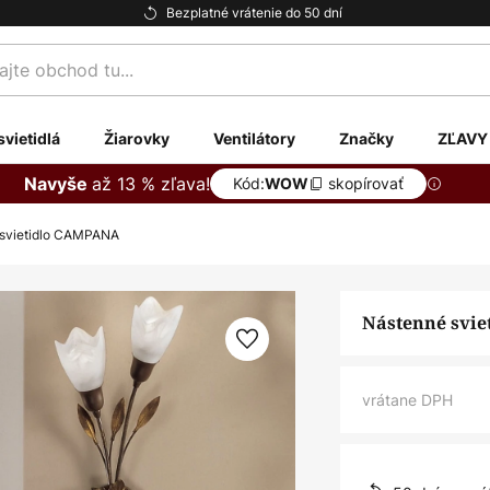
Bezplatné vrátenie do 50 dní
te
svietidlá
Žiarovky
Ventilátory
Značky
ZĽAVY
až 13 % zľava!
Navyše
Kód:
skopírovať
WOW
svietidlo CAMPANA
Nástenné svi
vrátane DPH