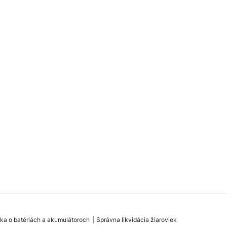
ka o batériách a akumulátoroch
Správna likvidácia žiaroviek