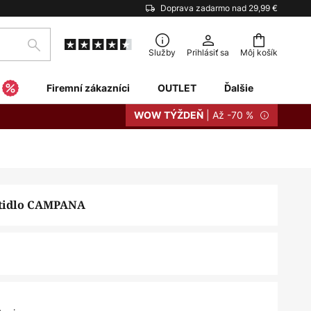
Doprava zadarmo nad 29,99 €
Hľadať
Služby
Prihlásiť sa
Môj košík
Firemní zákazníci
OUTLET
Ďalšie
| Až -70 %
WOW TÝŽDEŇ
etidlo CAMPANA