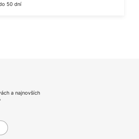
do 50 dní
vách a najnovších
*