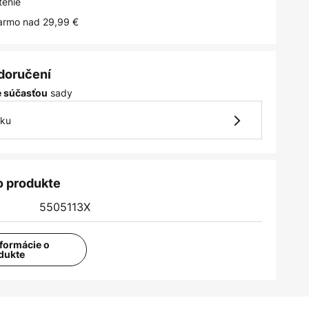
tenie
armo nad 29,99 €
 doručení
sady
je súčasťou
vku
o produkte
5505113X
nformácie o
dukte