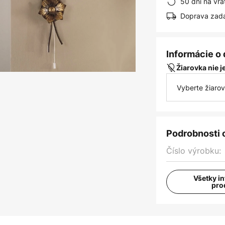
50 dní na vrá
Doprava zad
Informácie o
Žiarovka nie 
Vyberte žiaro
Podrobnosti 
Číslo výrobku:
Všetky i
pro