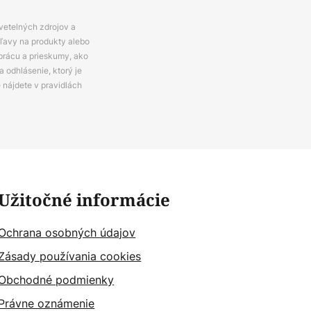
svetelných zdrojov a
zľavy na produkty alebo
prácu a prieskumy, ako
 odhlásenie, ktorý je
e nájdete v pravidlách
Užitočné informácie
Ochrana osobných údajov
Zásady používania cookies
Obchodné podmienky
Právne oznámenie