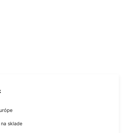
k
Európe
na sklade