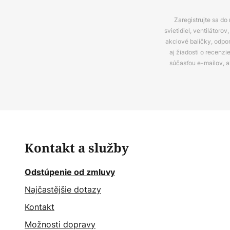
Zaregistrujte sa do
svietidiel, ventilátor
akciové balíčky, odpo
aj žiadosti o recenz
súčasťou e-mailov, 
Kontakt a služby
Odstúpenie od zmluvy
Najčastějšie dotazy
Kontakt
Možnosti dopravy