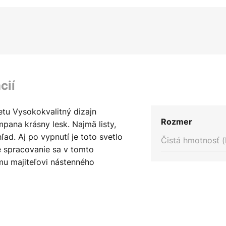
cií
tu Vysokokvalitný dizajn
Rozmer
ana krásny lesk. Najmä listy,
ľad. Aj po vypnutí je toto svetlo
Čistá hmotnosť (
 spracovanie sa v tomto
mu majiteľovi nástenného