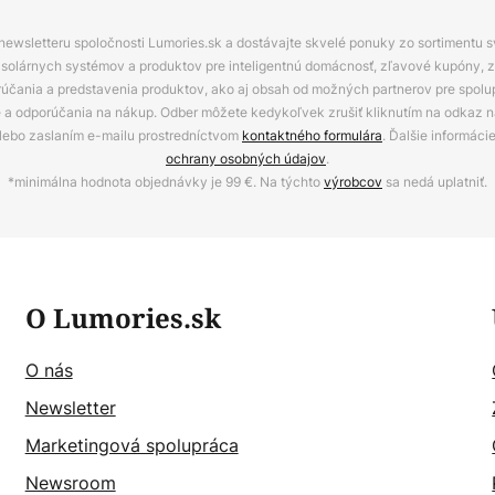
 newsletteru spoločnosti Lumories.sk a dostávajte skvelé ponuky zo sortimentu 
ov, solárnych systémov a produktov pre inteligentnú domácnosť, zľavové kupóny, 
rúčania a predstavenia produktov, ako aj obsah od možných partnerov pre spolu
ie a odporúčania na nákup. Odber môžete kedykoľvek zrušiť kliknutím na odkaz na
alebo zaslaním e-mailu prostredníctvom
kontaktného formulára
. Ďalšie informáci
ochrany osobných údajov
.
*minimálna hodnota objednávky je 99 €. Na týchto
výrobcov
sa nedá uplatniť.
O Lumories.sk
O nás
Newsletter
Marketingová spolupráca
Newsroom