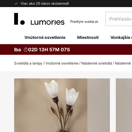
Skip
Viac ako 25 rokov skúseností
to
Prehľadávaj
Content
obchod
tu...
Vnútorné osvetlenie
Miestnosti
Vonkajšie 
Iba
02D 13H 57M 06S
Svietidla a lampy
Vnútorné osvetlenie
Nástenné svietidlá
Nástenné 
Preskočiť
na
koniec
galérie
obrázkov