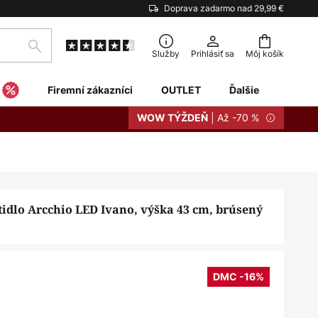
Doprava zadarmo nad 29,99 €
Hľadať
Služby
Prihlásiť sa
Môj košík
Firemní zákazníci
OUTLET
Ďalšie
| Až -70 %
WOW TÝŽDEŇ
tidlo Arcchio LED Ivano, výška 43 cm, brúsený
DMC -16%