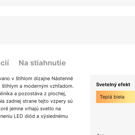
cií
Na stiahnutie
vano v štíhlom dizajne Nástenné
Svetelný efekt
ím štíhlym a moderným vzhľadom.
hliníka a pozostáva z plochej,
Teplá biela
a zadnej strane tejto vzpery sú
toré jemne vrhajú svetlo na
tneniu LED diód a výslednému
eálne na akcentové osvetlenie
vojmu nezvyčajnému vzhľadu