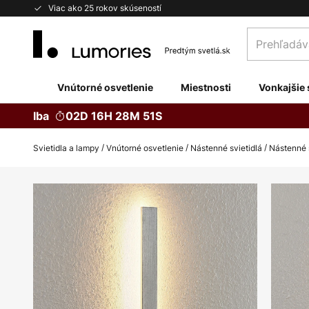
Skip
Viac ako 25 rokov skúseností
to
Prehľadávaj
Content
obchod
tu...
Vnútorné osvetlenie
Miestnosti
Vonkajšie 
Iba
02D 16H 28M 50S
Svietidla a lampy
Vnútorné osvetlenie
Nástenné svietidlá
Nástenné s
Preskočiť
na
koniec
galérie
obrázkov