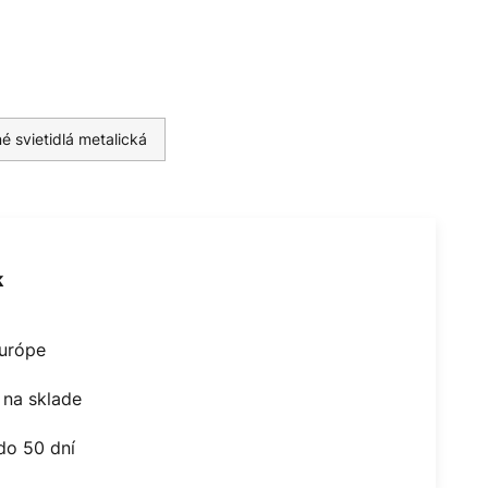
é svietidlá metalická
k
Európe
na sklade
do 50 dní