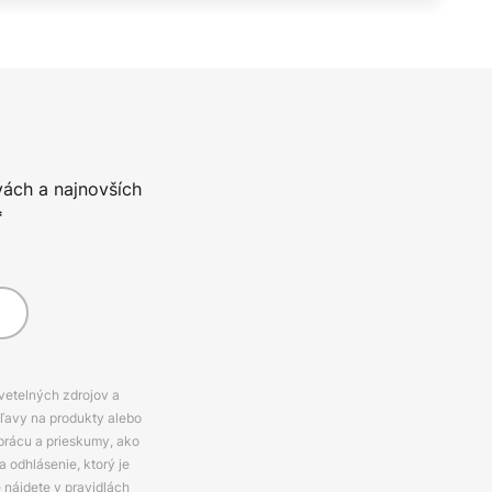
vách a najnovších
*
svetelných zdrojov a
zľavy na produkty alebo
prácu a prieskumy, ako
 odhlásenie, ktorý je
e nájdete v pravidlách