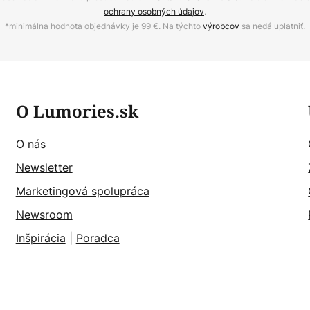
ochrany osobných údajov
.
*minimálna hodnota objednávky je 99 €. Na týchto
výrobcov
sa nedá uplatniť.
O Lumories.sk
O nás
Newsletter
Marketingová spolupráca
Newsroom
Inšpirácia
|
Poradca