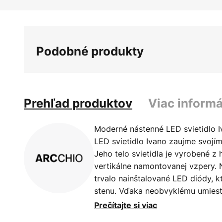
Preskočiť
na
začiatok
galérie
Podobné produkty
obrázkov
Prehľad produktov
Viac informá
Moderné nástenné LED svietidlo I
LED svietidlo Ivano zaujme svoj
Jeho telo svietidla je vyrobené z 
vertikálne namontovanej vzpery. N
trvalo nainštalované LED diódy, k
stenu. Vďaka neobvyklému umies
nepriamemu svetlu je svietidlo id
Prečítajte si viac
chodby alebo obývačky. Vďaka s