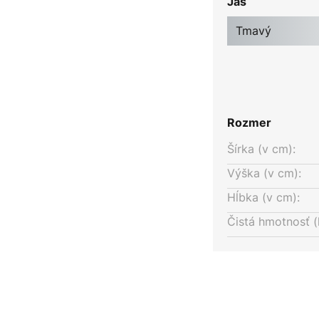
Jas
oveň vytvára výrazné akcenty v
ži ako moderná dekorácia.
Tmavý
Rozmer
Šírka (v cm):
Výška (v cm):
Hĺbka (v cm):
Čistá hmotnosť (