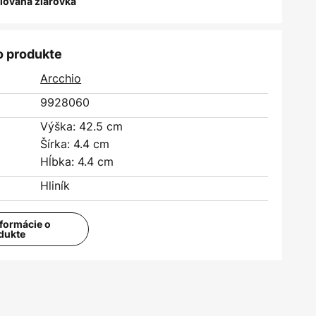
alovaná žiarovka
o produkte
Arcchio
9928060
Výška: 42.5 cm
Šírka: 4.4 cm
Hĺbka: 4.4 cm
Hliník
nformácie o
dukte