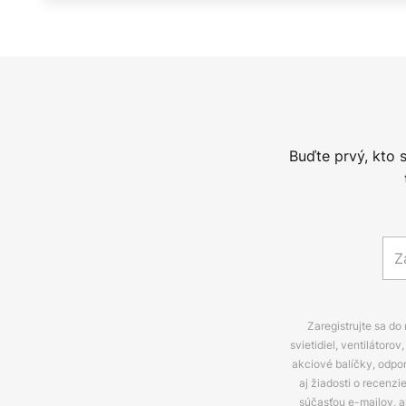
Buďte prvý, kto 
Zaregistrujte sa do
svietidiel, ventilátor
akciové balíčky, odpo
aj žiadosti o recenz
súčasťou e-mailov, 