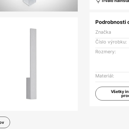
Trvalo nainšt
Podrobnosti 
Značka
Číslo výrobku:
Rozmery:
Materiál:
Všetky i
pro
ov