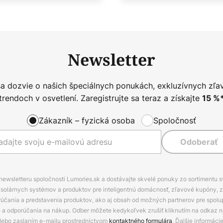
Newsletter
sa dozvie o našich špeciálnych ponukách, exkluzívnych zľa
trendoch v osvetlení. Zaregistrujte sa teraz a získajte
15
%
Zákazník – fyzická osoba
Spoločnosť
Odoberať
 newsletteru spoločnosti Lumories.sk a dostávajte skvelé ponuky zo sortimentu 
ov, solárnych systémov a produktov pre inteligentnú domácnosť, zľavové kupóny, 
rúčania a predstavenia produktov, ako aj obsah od možných partnerov pre spolu
ie a odporúčania na nákup. Odber môžete kedykoľvek zrušiť kliknutím na odkaz na
alebo zaslaním e-mailu prostredníctvom
kontaktného formulára
. Ďalšie informáci