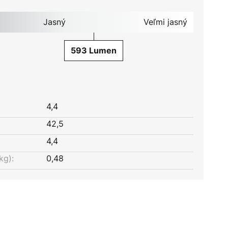
Jasný
Veľmi jasný
593 Lumen
4,4
42,5
4,4
kg):
0,48