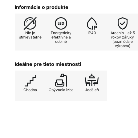
nástenné svietidlo Ivano LED zár
Informácie o produkte
rámci interiérového dizajnu a slú
Nie je
Energeticky
IP40
Arcchio – až 5
stmievateľné
efektívne a
rokov záruky
odolné
(pozri údaje
výrobcu)
Ideálne pre tieto miestnosti
Chodba
Obývacia izba
Jedáleň