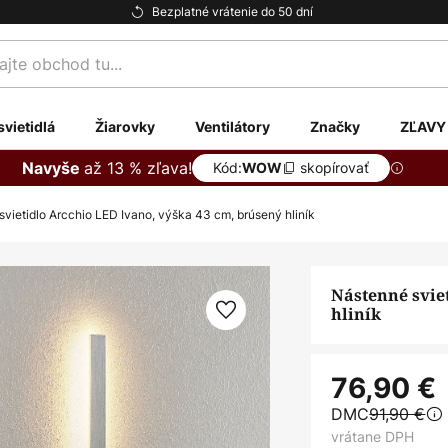
Bezplatné vrátenie do 50 dní
te
svietidlá
Žiarovky
Ventilátory
Značky
ZĽAVY
až 13 % zľava!
Navyše
Kód:
skopírovať
WOW
vietidlo Arcchio LED Ivano, výška 43 cm, brúsený hliník
Nástenné svie
hliník
76,90 €
DMC
91,90 €
vrátane DPH