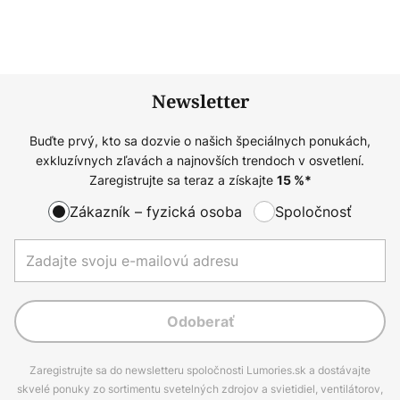
Newsletter
Buďte prvý, kto sa dozvie o našich špeciálnych ponukách,
exkluzívnych zľavách a najnovších trendoch v osvetlení.
Zaregistrujte sa teraz a získajte
15
%*
Zákazník – fyzická osoba
Spoločnosť
Odoberať
Zaregistrujte sa do newsletteru spoločnosti Lumories.sk a dostávajte
skvelé ponuky zo sortimentu svetelných zdrojov a svietidiel, ventilátorov,