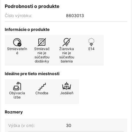
Podrobnosti o produkte
Číslo výrobku:
8603013
Informácie o produkte
Stmievateľn
Stmievač
Žiarovka
E14
é
nie je
nie je
súčasťou
súčasťou
dodávky
balenia
Ideálne pre tieto miestnosti
Obývacia
Chodba
Jedáleň
izba
Rozmery
Výška (v cm):
30