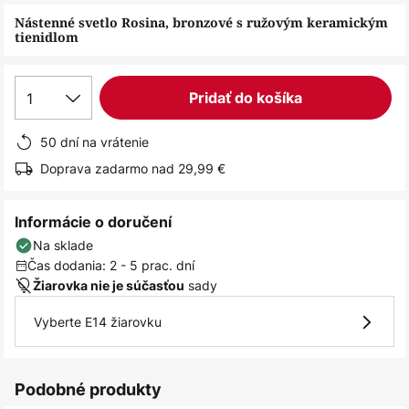
obrázkov
Nástenné svetlo Rosina, bronzové s ružovým keramickým
tienidlom
1
Pridať do košíka
50 dní na vrátenie
Doprava zadarmo nad 29,99 €
Informácie o doručení
Na sklade
Čas dodania: 2 - 5 prac. dní
sady
Žiarovka nie je súčasťou
Vyberte E14 žiarovku
Podobné produkty