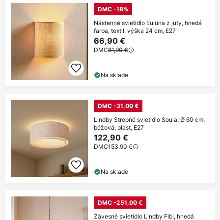
DMC -18%
Nástenné svietidlo Euluna z juty, hnedá
farba, textil, výška 24 cm, E27
66,90 €
DMC
81,90 €
Na sklade
DMC -31,00 €
Lindby Stropné svietidlo Soula, Ø 60 cm,
béžová, plast, E27
122,90 €
DMC
153,90 €
Na sklade
DMC -251,00 €
Závesné svietidlo Lindby Fibi, hnedá