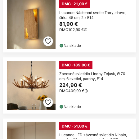
DMC -21,00 €
Lucande Nástenné svetlo Tarry, drevo,
šírka 45 cm, 2 x E14
81,90 €
DMC
102,90 €
Na sklade
DMC -185,00 €
Závesné svietidlo Lindby Tejask, Ø 70
cm, 6 svetiel, parohy, E14
224,90 €
DMC
409,90 €
Na sklade
DMC -51,00 €
Lucande LED závesné svietidlo Nihalo,