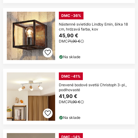
DMC -36%
Nástenné svietidlo Lindby Emin, šírka 18
cm, hrdzavá farba, kov
45,90 €
DMC
71,90 €
Na sklade
DMC -41%
Drevené bodové svetlá Christoph 3-pl.,
podlhovasté
41,90 €
DMC
71,90 €
Na sklade
DMC -14%