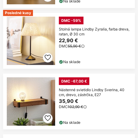
Na sklade
Posledné kusy
DMC -59%
Stolná lampa Lindby Zyralia, farba dreva,
ratan, Ø 30 cm
22,90 €
DMC
55,90 €
Na sklade
DMC -67,00 €
Nástenné svietidlo Lindby Sverina, 40
cm, drevo, zástrčka, E27
35,90 €
DMC
102,90 €
Na sklade