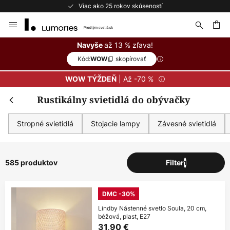
Bezplatné vrátenie do 50 dní
Skip
to
Content
ať
až 13 % zľava!
Navyše
Kód:
skopírovať
WOW
| Až -70 %
WOW TÝŽDEŇ
Rustikálny svietidlá do obývačky
Stropné svietidlá
Stojacie lampy
Závesné svietidlá
585 produktov
Filter
1
DMC -30%
Lindby Nástenné svetlo Soula, 20 cm,
béžová, plast, E27
31,90 €