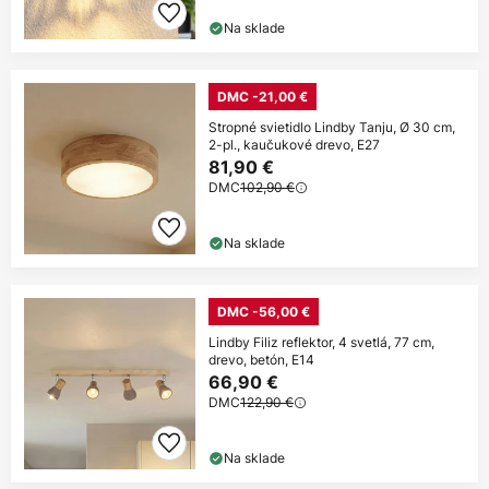
Na sklade
DMC -21,00 €
Stropné svietidlo Lindby Tanju, Ø 30 cm,
2-pl., kaučukové drevo, E27
81,90 €
DMC
102,90 €
Na sklade
DMC -56,00 €
Lindby Filiz reflektor, 4 svetlá, 77 cm,
drevo, betón, E14
66,90 €
DMC
122,90 €
Na sklade