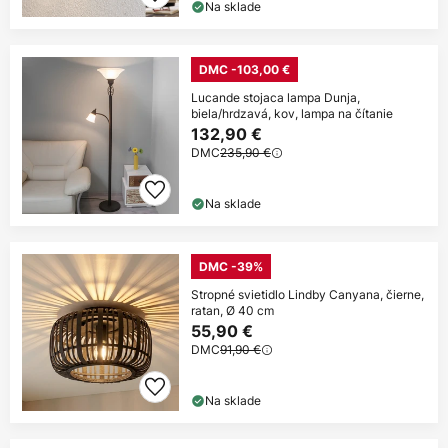
Na sklade
DMC -103,00 €
Lucande stojaca lampa Dunja,
biela/hrdzavá, kov, lampa na čítanie
132,90 €
DMC
235,90 €
Na sklade
DMC -39%
Stropné svietidlo Lindby Canyana, čierne,
ratan, Ø 40 cm
55,90 €
DMC
91,90 €
Na sklade