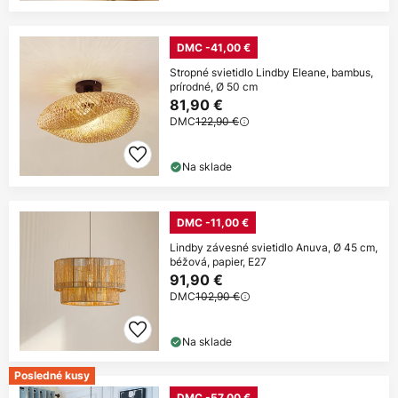
DMC -41,00 €
Stropné svietidlo Lindby Eleane, bambus,
prírodné, Ø 50 cm
81,90 €
DMC
122,90 €
Na sklade
DMC -11,00 €
Lindby závesné svietidlo Anuva, Ø 45 cm,
béžová, papier, E27
91,90 €
DMC
102,90 €
Na sklade
Posledné kusy
DMC -57,00 €