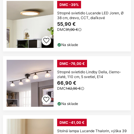
DMC -39%
Stropné svietidlo Lucande LED Joren, Ø
38 cm, drevo, CCT, diaľkové
55,90 €
DMC
91,90 €
Na sklade
DMC -76,00 €
Stropné svietidlo Lindby Della, čierno-
zlaté, 110 cm, 5 svetiel, E14
66,90 €
DMC
142,90 €
Na sklade
DMC -41,00 €
Stolná lampa Lucande Thalorin, výška 39