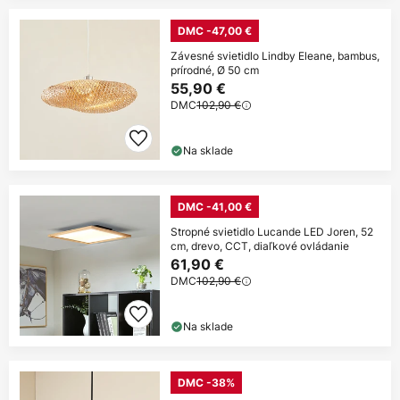
DMC -47,00 €
Závesné svietidlo Lindby Eleane, bambus,
prírodné, Ø 50 cm
55,90 €
DMC
102,90 €
Na sklade
DMC -41,00 €
Stropné svietidlo Lucande LED Joren, 52
cm, drevo, CCT, diaľkové ovládanie
61,90 €
DMC
102,90 €
Na sklade
DMC -38%