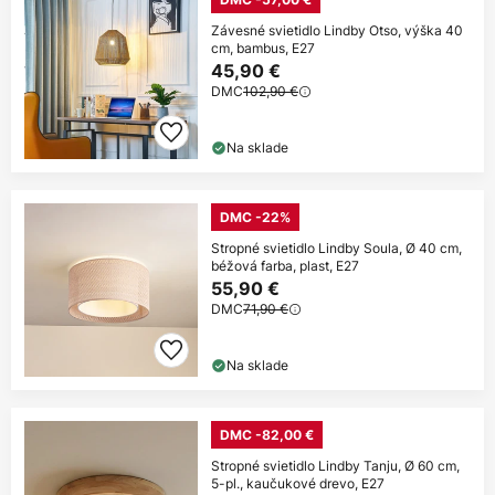
Závesné svietidlo Lindby Otso, výška 40
cm, bambus, E27
45,90 €
DMC
102,90 €
Na sklade
DMC -22%
Stropné svietidlo Lindby Soula, Ø 40 cm,
béžová farba, plast, E27
55,90 €
DMC
71,90 €
Na sklade
DMC -82,00 €
Stropné svietidlo Lindby Tanju, Ø 60 cm,
5-pl., kaučukové drevo, E27