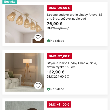
Novinka
DMC -26,00 €
Stropné bodové svetlo Lindby Anuva, 86
cm, 5-pl., béžové, papierové
76,90 €
DMC
102,90 €
Na sklade
DMC -92,00 €
Stojacia lampa Lindby Charlia, biela,
drevo, výška 150 cm
132,90 €
DMC
224,90 €
Na sklade
DMC -41,00 €