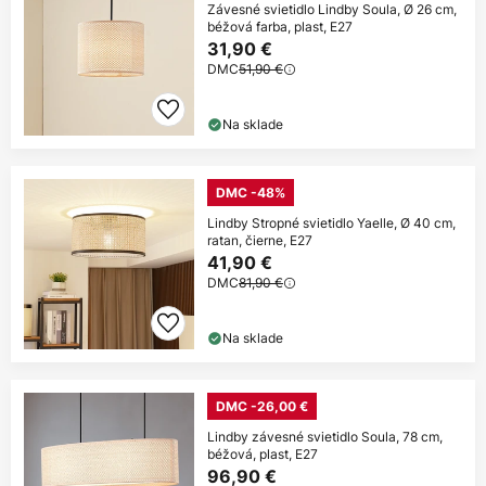
Závesné svietidlo Lindby Soula, Ø 26 cm,
béžová farba, plast, E27
31,90 €
DMC
51,90 €
Na sklade
DMC -48%
Lindby Stropné svietidlo Yaelle, Ø 40 cm,
ratan, čierne, E27
41,90 €
DMC
81,90 €
Na sklade
DMC -26,00 €
Lindby závesné svietidlo Soula, 78 cm,
béžová, plast, E27
96,90 €