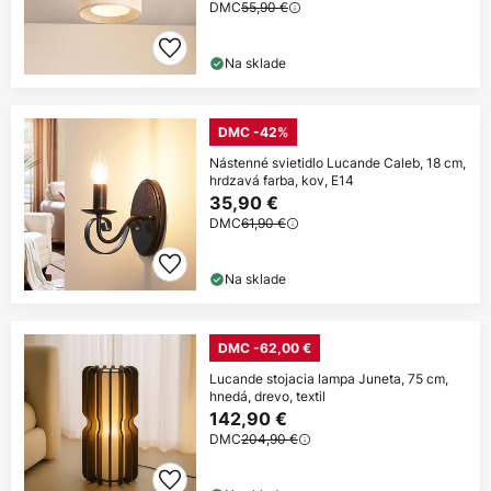
DMC
55,90 €
Na sklade
DMC -42%
Nástenné svietidlo Lucande Caleb, 18 cm,
hrdzavá farba, kov, E14
35,90 €
DMC
61,90 €
Na sklade
DMC -62,00 €
Lucande stojacia lampa Juneta, 75 cm,
hnedá, drevo, textil
142,90 €
DMC
204,90 €