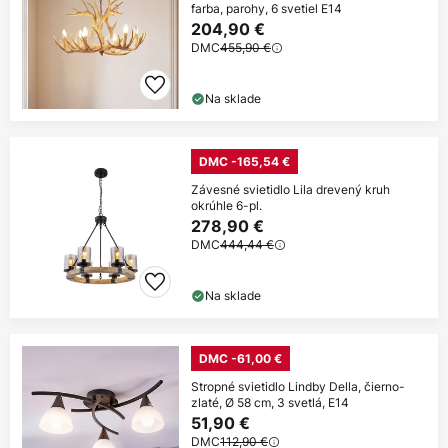
farba, parohy, 6 svetiel E14
204,90 €
DMC
455,90 €
Na sklade
DMC -165,54 €
Závesné svietidlo Lila drevený kruh
okrúhle 6-pl.
278,90 €
DMC
444,44 €
Na sklade
DMC -61,00 €
Stropné svietidlo Lindby Della, čierno-
zlaté, Ø 58 cm, 3 svetlá, E14
51,90 €
DMC
112,90 €