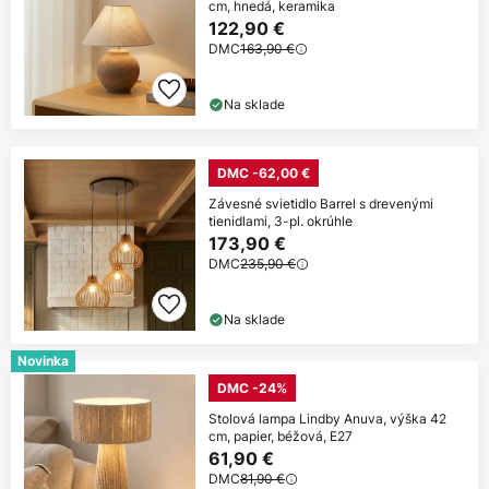
cm, hnedá, keramika
122,90 €
DMC
163,90 €
Na sklade
DMC -62,00 €
Závesné svietidlo Barrel s drevenými
tienidlami, 3-pl. okrúhle
173,90 €
DMC
235,90 €
Na sklade
Novinka
DMC -24%
Stolová lampa Lindby Anuva, výška 42
cm, papier, béžová, E27
61,90 €
DMC
81,90 €