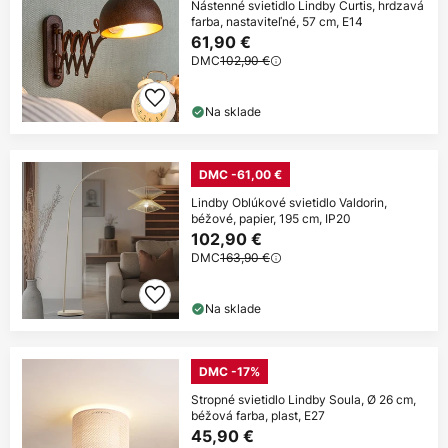
Nástenné svietidlo Lindby Curtis, hrdzavá
farba, nastaviteľné, 57 cm, E14
61,90 €
DMC
102,90 €
Na sklade
DMC -61,00 €
Lindby Oblúkové svietidlo Valdorin,
béžové, papier, 195 cm, IP20
102,90 €
DMC
163,90 €
Na sklade
DMC -17%
Stropné svietidlo Lindby Soula, Ø 26 cm,
béžová farba, plast, E27
45,90 €