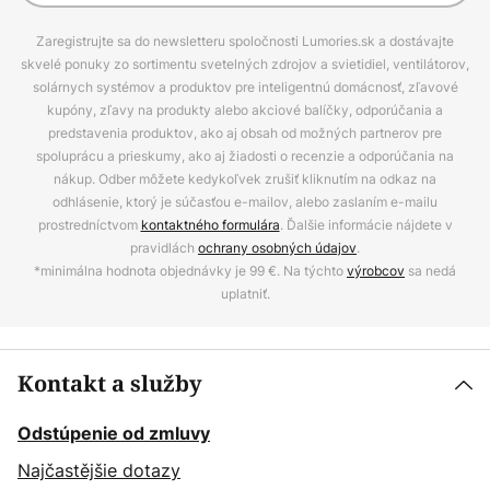
Zaregistrujte sa do newsletteru spoločnosti Lumories.sk a dostávajte
skvelé ponuky zo sortimentu svetelných zdrojov a svietidiel, ventilátorov,
solárnych systémov a produktov pre inteligentnú domácnosť, zľavové
kupóny, zľavy na produkty alebo akciové balíčky, odporúčania a
predstavenia produktov, ako aj obsah od možných partnerov pre
spoluprácu a prieskumy, ako aj žiadosti o recenzie a odporúčania na
nákup. Odber môžete kedykoľvek zrušiť kliknutím na odkaz na
odhlásenie, ktorý je súčasťou e-mailov, alebo zaslaním e-mailu
prostredníctvom
kontaktného formulára
. Ďalšie informácie nájdete v
pravidlách
ochrany osobných údajov
.
*minimálna hodnota objednávky je 99 €. Na týchto
výrobcov
sa nedá
uplatniť.
Kontakt a služby
Odstúpenie od zmluvy
Najčastějšie dotazy