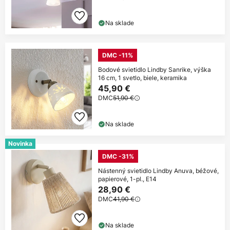
Na sklade
DMC -11%
Bodové svietidlo Lindby Sanrike, výška
16 cm, 1 svetlo, biele, keramika
45,90 €
DMC
51,90 €
Na sklade
Novinka
DMC -31%
Nástenný svietidlo Lindby Anuva, béžové,
papierové, 1-pl., E14
28,90 €
DMC
41,90 €
Na sklade