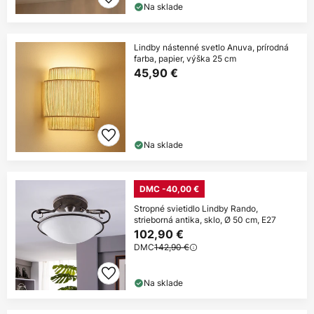
Na sklade
Lindby nástenné svetlo Anuva, prírodná
farba, papier, výška 25 cm
45,90 €
Na sklade
DMC -40,00 €
Stropné svietidlo Lindby Rando,
strieborná antika, sklo, Ø 50 cm, E27
102,90 €
DMC
142,90 €
Na sklade