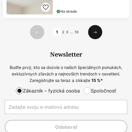
Na sklade
Strana
1
2
3
...
10
Predchádzajúci
Ďalší
Newsletter
Buďte prvý, kto sa dozvie o našich špeciálnych ponukách,
exkluzívnych zľavách a najnovších trendoch v osvetlení.
Zaregistrujte sa teraz a získajte
15
%*
Zákazník – fyzická osoba
Spoločnosť
Odoberať