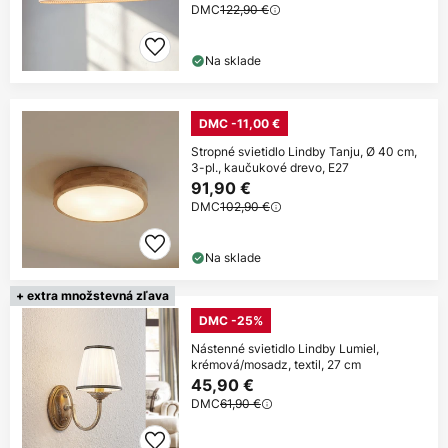
DMC
122,90 €
Na sklade
DMC -11,00 €
Stropné svietidlo Lindby Tanju, Ø 40 cm,
3-pl., kaučukové drevo, E27
91,90 €
DMC
102,90 €
Na sklade
+ extra množstevná zľava
DMC -25%
Nástenné svietidlo Lindby Lumiel,
krémová/mosadz, textil, 27 cm
45,90 €
DMC
61,90 €