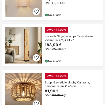
DMC
45,90 €
Na sklade
DMC -41,00 €
Lucande Stojacia lampa Tarry, drevo,
výška 137 cm, 4 x E27
183,90 €
DMC
224,90 €
Na sklade
DMC -51,00 €
Stropné svietidlo Lindby Canyana,
prírodné, ratan, Ø 40 cm
81,90 €
DMC
132,90 €