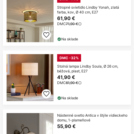
Stropné svietidlo Lindby Yonah, zlatá
farba, kov, Ø 40 cm, E27
61,90 €
DMC
71,90 €
Na sklade
DMC -32%
Stolná lampa Lindby Soula, Ø 26 cm,
béžová, plast, E27
41,90 €
DMC
61,90 €
Na sklade
Nástenné svetlo Antica v štýle vidieckeho
domu, 1-plameňové
55,90 €