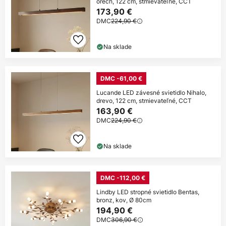
orech, 122 cm, stmievateľné, CCT
173,90 €
DMC
224,90 €
Na sklade
DMC -61,00 €
Lucande LED závesné svietidlo Nihalo,
drevo, 122 cm, stmievateľné, CCT
163,90 €
DMC
224,90 €
Na sklade
DMC -112,00 €
Lindby LED stropné svietidlo Bentas,
bronz, kov, Ø 80cm
194,90 €
DMC
306,90 €