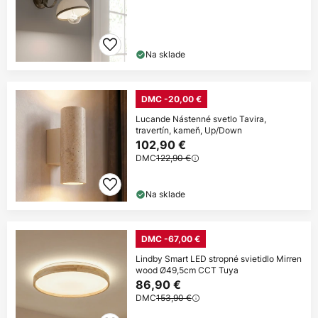
Na sklade
DMC -20,00 €
Lucande Nástenné svetlo Tavira,
travertín, kameň, Up/Down
102,90 €
DMC
122,90 €
Na sklade
DMC -67,00 €
Lindby Smart LED stropné svietidlo Mirren
wood Ø49,5cm CCT Tuya
86,90 €
DMC
153,90 €