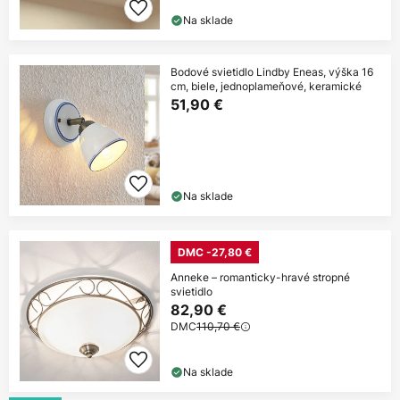
Na sklade
Bodové svietidlo Lindby Eneas, výška 16
cm, biele, jednoplameňové, keramické
51,90 €
Na sklade
DMC -27,80 €
Anneke – romanticky-hravé stropné
svietidlo
82,90 €
DMC
110,70 €
Na sklade