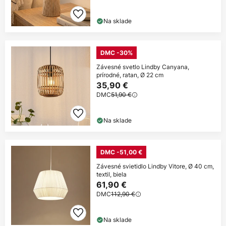
Na sklade
DMC -30%
Závesné svetlo Lindby Canyana,
prírodné, ratan, Ø 22 cm
35,90 €
DMC
51,90 €
Na sklade
DMC -51,00 €
Závesné svietidlo Lindby Vitore, Ø 40 cm,
textil, biela
61,90 €
DMC
112,90 €
Na sklade