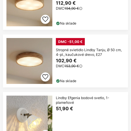
112,90 €
DMC
194,90 €
Na sklade
DMC -51,00 €
Stropné svietidlo Lindby Tanju, Ø 50 cm,
4-pl., kaučukové drevo, E27
102,90 €
DMC
153,90 €
Na sklade
Lindby Efgenia bodové svetlo, 1-
plameňové
51,90 €