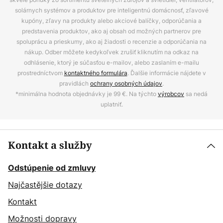
solárnych systémov a produktov pre inteligentnú domácnosť, zľavové
kupóny, zľavy na produkty alebo akciové balíčky, odporúčania a
predstavenia produktov, ako aj obsah od možných partnerov pre
spoluprácu a prieskumy, ako aj žiadosti o recenzie a odporúčania na
nákup. Odber môžete kedykoľvek zrušiť kliknutím na odkaz na
odhlásenie, ktorý je súčasťou e-mailov, alebo zaslaním e-mailu
prostredníctvom
kontaktného formulára
. Ďalšie informácie nájdete v
pravidlách
ochrany osobných údajov
.
*minimálna hodnota objednávky je 99 €. Na týchto
výrobcov
sa nedá
uplatniť.
Kontakt a služby
Odstúpenie od zmluvy
Najčastějšie dotazy
Kontakt
Možnosti dopravy