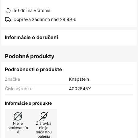
obrázkov
50 dní na vrátenie
Doprava zadarmo nad 29,99 €
Informácie o doručení
Podobné produkty
Podrobnosti o produkte
Značka
Knapstein
Číslo výrobku:
4002645X
Informácie o produkte
Nie je
Žiarovka
stmievateľn
nie je
é
súčasťou
balenia