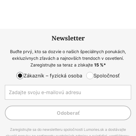
Newsletter
Buďte prvý, kto sa dozvie o našich špeciálnych ponukách,
exkluzívnych zľavách a najnovších trendoch v osvetlení.
Zaregistrujte sa teraz a získajte
15
%*
Zákazník – fyzická osoba
Spoločnosť
Odoberať
Zaregistrujte sa do newsletteru spoločnosti Lumories.sk a dostávajte
skvelé ponuky zo sortimentu svetelných zdrojov a svietidiel, ventilátorov,