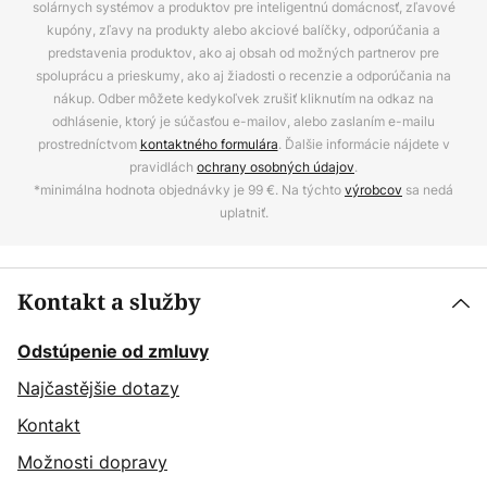
solárnych systémov a produktov pre inteligentnú domácnosť, zľavové
kupóny, zľavy na produkty alebo akciové balíčky, odporúčania a
predstavenia produktov, ako aj obsah od možných partnerov pre
spoluprácu a prieskumy, ako aj žiadosti o recenzie a odporúčania na
nákup. Odber môžete kedykoľvek zrušiť kliknutím na odkaz na
odhlásenie, ktorý je súčasťou e-mailov, alebo zaslaním e-mailu
prostredníctvom
kontaktného formulára
. Ďalšie informácie nájdete v
pravidlách
ochrany osobných údajov
.
*minimálna hodnota objednávky je 99 €. Na týchto
výrobcov
sa nedá
uplatniť.
Kontakt a služby
Odstúpenie od zmluvy
Najčastějšie dotazy
Kontakt
Možnosti dopravy