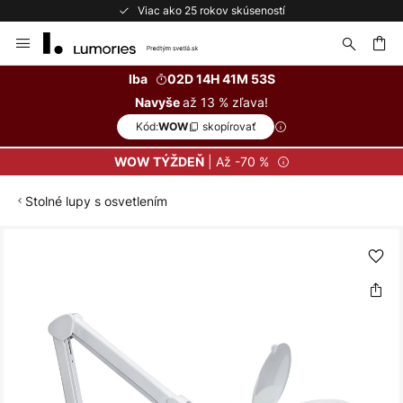
Viac ako 25 rokov skúseností
Skip
to
Content
ať
Iba
02D 14H 41M 53S
až 13 % zľava!
Navyše
Kód:
skopírovať
WOW
| Až -70 %
WOW TÝŽDEŇ
Stolné lupy s osvetlením
Preskočiť
na
koniec
galérie
obrázkov