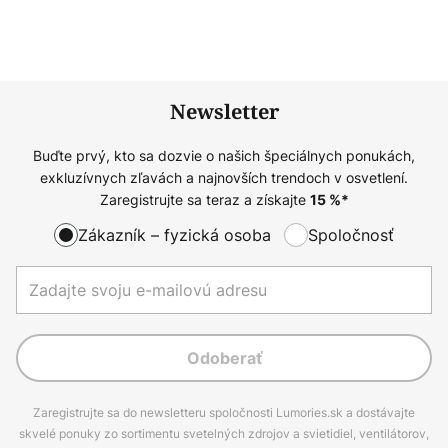
Newsletter
Buďte prvý, kto sa dozvie o našich špeciálnych ponukách,
exkluzívnych zľavách a najnovších trendoch v osvetlení.
Zaregistrujte sa teraz a získajte
15
%*
Zákazník – fyzická osoba
Spoločnosť
Odoberať
Zaregistrujte sa do newsletteru spoločnosti Lumories.sk a dostávajte
skvelé ponuky zo sortimentu svetelných zdrojov a svietidiel, ventilátorov,