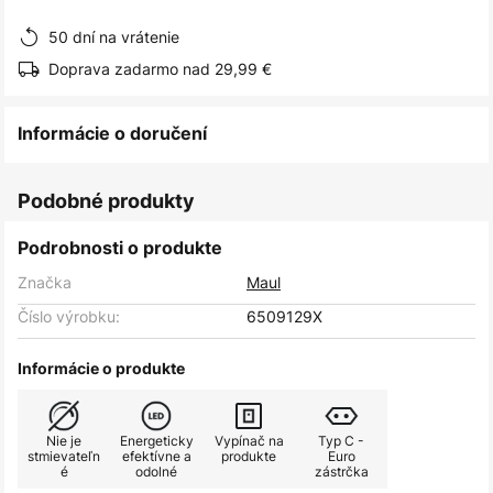
obrázkov
50 dní na vrátenie
Doprava zadarmo nad 29,99 €
Informácie o doručení
Podobné produkty
Podrobnosti o produkte
Značka
Maul
Číslo výrobku:
6509129X
Informácie o produkte
Nie je
Energeticky
Vypínač na
Typ C -
stmievateľn
efektívne a
produkte
Euro
é
odolné
zástrčka