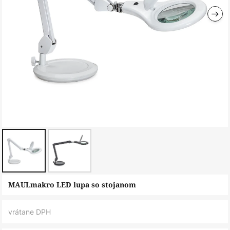
Preskočiť
MAULmakro LED lupa so stojanom
na
začiatok
vrátane DPH
galérie