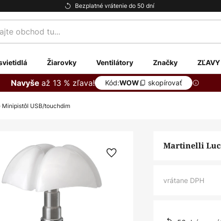
Bezplatné vrátenie do 50 dní
te
svietidlá
Žiarovky
Ventilátory
Značky
ZĽAVY
až 13 % zľava!
Navyše
Kód:
skopírovať
WOW
e Minipistôl USB/touchdim
Martinelli Lu
vrátane DPH