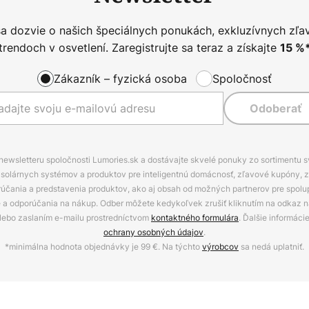
sa dozvie o našich špeciálnych ponukách, exkluzívnych zľa
trendoch v osvetlení. Zaregistrujte sa teraz a získajte
15
%
Zákazník – fyzická osoba
Spoločnosť
Odoberať
 newsletteru spoločnosti Lumories.sk a dostávajte skvelé ponuky zo sortimentu 
ov, solárnych systémov a produktov pre inteligentnú domácnosť, zľavové kupóny, 
rúčania a predstavenia produktov, ako aj obsah od možných partnerov pre spolu
ie a odporúčania na nákup. Odber môžete kedykoľvek zrušiť kliknutím na odkaz na
alebo zaslaním e-mailu prostredníctvom
kontaktného formulára
. Ďalšie informáci
ochrany osobných údajov
.
*minimálna hodnota objednávky je 99 €. Na týchto
výrobcov
sa nedá uplatniť.