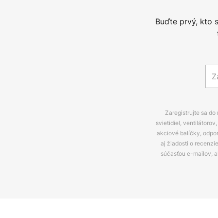
Buďte prvý, kto 
Zaregistrujte sa do
svietidiel, ventilátor
akciové balíčky, odpo
aj žiadosti o recenz
súčasťou e-mailov, 