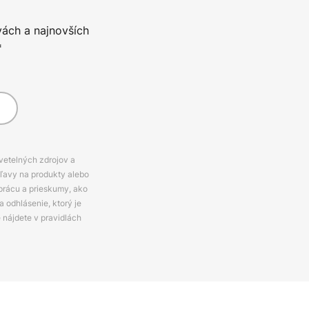
vách a najnovších
*
svetelných zdrojov a
zľavy na produkty alebo
prácu a prieskumy, ako
 odhlásenie, ktorý je
e nájdete v pravidlách