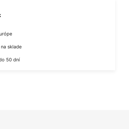
k
Európe
na sklade
do 50 dní