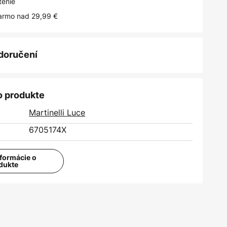
tenie
armo nad 29,99 €
 doručení
o produkte
Martinelli Luce
6705174X
nformácie o
dukte