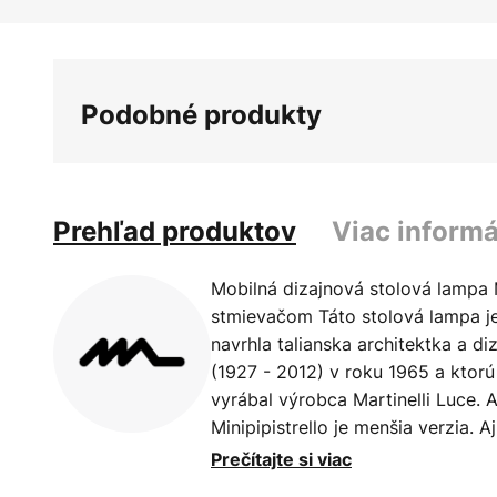
Preskočiť
na
začiatok
galérie
Podobné produkty
obrázkov
Prehľad produktov
Viac informá
Mobilná dizajnová stolová lampa 
stmievačom Táto stolová lampa je 
navrhla talianska architektka a d
(1927 - 2012) v roku 1965 a ktorú
vyrábal výrobca Martinelli Luce.
Minipipistrello je menšia verzia. 
príručným rozmerom. To znamená
Prečítajte si viac
umiestniť a prevádzkovať aj na mie