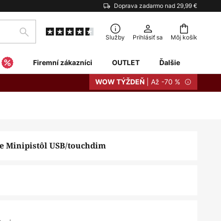
Doprava zadarmo nad 29,99 €
Hľadať
Služby
Prihlásiť sa
Môj košík
Firemní zákazníci
OUTLET
Ďalšie
| Až -70 %
WOW TÝŽDEŇ
ce Minipistôl USB/touchdim