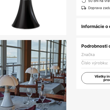
50 dní na vrá
Doprava zad
Informácie o
Podrobnosti 
Značka
Číslo výrobku:
Všetky i
pro