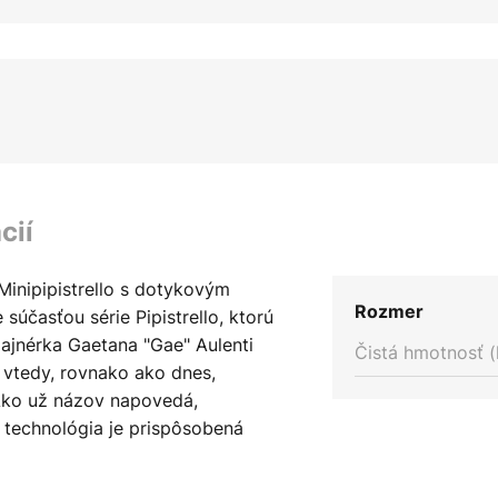
cií
Minipipistrello s dotykovým
Rozmer
súčasťou série Pipistrello, ktorú
izajnérka Gaetana "Gae" Aulenti
Čistá hmotnosť (
 vtedy, rovnako ako dnes,
 Ako už názov napovedá,
Aj technológia je prispôsobená
, že LED stolnú lampu možno
stach bez elektrickej prípojky,