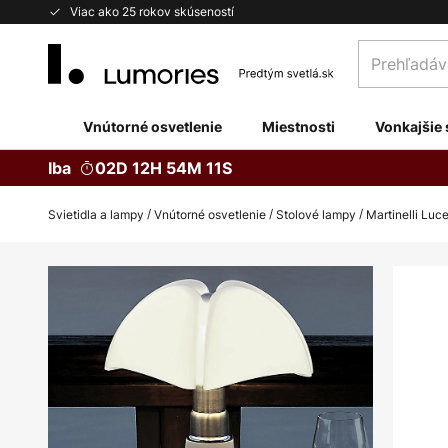
Skip
Viac ako 25 rokov skúseností
to
Prehľadávaj
Content
obchod
tu...
Vnútorné osvetlenie
Miestnosti
Vonkajšie 
Iba
02D 12H 54M 10S
Svietidla a lampy
Vnútorné osvetlenie
Stolové lampy
Martinelli Luc
Preskočiť
na
koniec
galérie
obrázkov