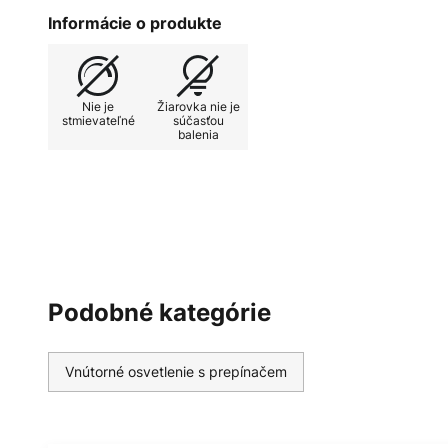
pretože je vybavená nabíjateľnou 
Informácie o produkte
na micro USB je súčasťou dodávky
podstavcom z nehrdzavejúcej oc
žiariacim tienidlom z opálového m
Nie je
Žiarovka nie je
nadčasový a ladí s klasickými, mo
stmievateľné
súčasťou
balenia
koncepciami zariaďovania.
Podobné kategórie
Vnútorné osvetlenie s prepínačem