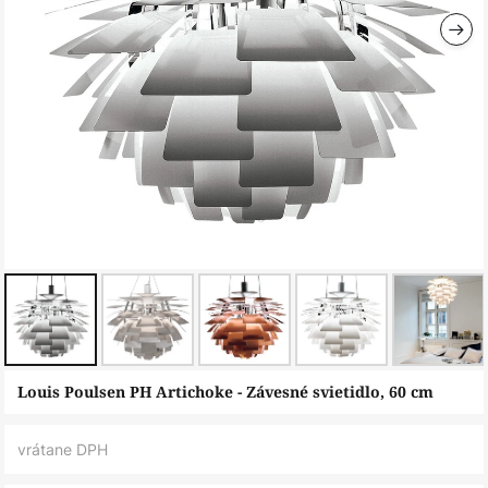
Preskočiť
Louis Poulsen PH Artichoke - Závesné svietidlo, 60 cm
na
začiatok
vrátane DPH
galérie