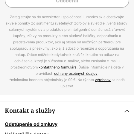
Odoberať
Zaregistrujte sa do newsletteru spoločnosti Lumories.sk a dostávajte
skvelé ponuky zo sortimentu svetelných zdrojov a svietidiel, ventilátorov,
solárnych systémov a produktov pre inteligentnú domácnosť, zľavové
kupóny, zľavy na produkty alebo akciové balíčky, odporúčania a
predstavenia produktov, ako aj obsah od možných partnerov pre
spoluprácu a prieskumy, ako aj žiadosti o recenzie a odporúčania na
nákup. Odber môžete kedykoľvek zrušiť kliknutím na odkaz na
odhlásenie, ktorý je súčasťou e-mailov, alebo zaslaním e-mailu
prostredníctvom
kontaktného formulára
. Ďalšie informácie nájdete v
pravidlách
ochrany osobných údajov
.
*minimálna hodnota objednávky je 99 €. Na týchto
výrobcov
sa nedá
uplatniť.
Kontakt a služby
Odstúpenie od zmluvy