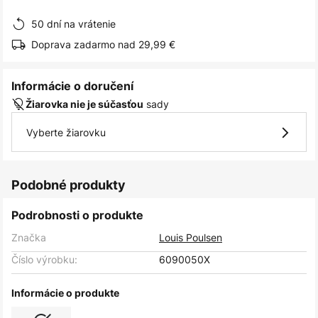
obrázkov
50 dní na vrátenie
Doprava zadarmo nad 29,99 €
Informácie o doručení
sady
Žiarovka nie je súčasťou
Vyberte žiarovku
Podobné produkty
Podrobnosti o produkte
Značka
Louis Poulsen
Číslo výrobku:
6090050X
Informácie o produkte