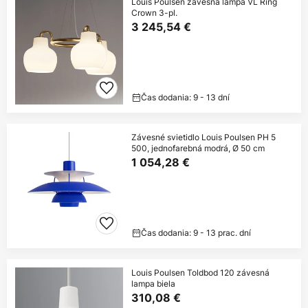
Louis Poulsen závesná lampa VL Ring
Crown 3-pl.
3 245,54 €
Čas dodania: 9 - 13 dní
Závesné svietidlo Louis Poulsen PH 5
500, jednofarebná modrá, Ø 50 cm
1 054,28 €
Čas dodania: 9 - 13 prac. dní
Louis Poulsen Toldbod 120 závesná
lampa biela
310,08 €