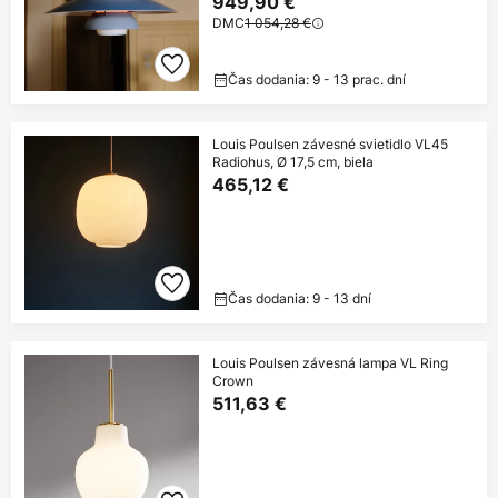
949,90 €
DMC
1 054,28 €
Čas dodania: 9 - 13 prac. dní
Louis Poulsen závesné svietidlo VL45
Radiohus, Ø 17,5 cm, biela
465,12 €
Čas dodania: 9 - 13 dní
Louis Poulsen závesná lampa VL Ring
Crown
511,63 €