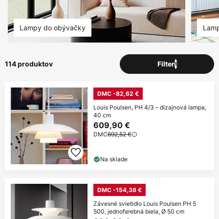
Lampy do obývačky
Lamp
114 produktov
Filter
1
DMC -82,62 €
Louis Poulsen, PH 4/3 – dizajnová lampa,
40 cm
609,90 €
DMC
692,52 €
Na sklade
DMC -154,38 €
Závesné svietidlo Louis Poulsen PH 5
500, jednofarebná biela, Ø 50 cm