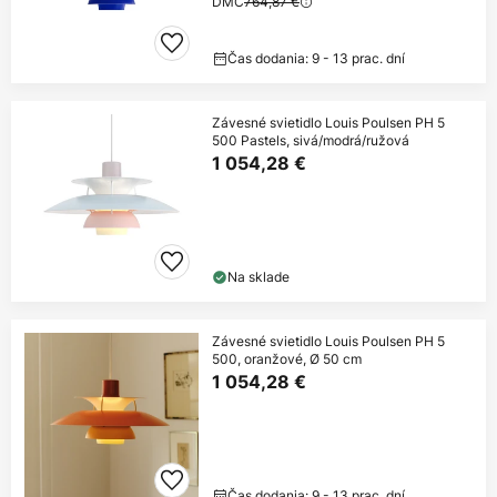
DMC
764,87 €
Čas dodania: 9 - 13 prac. dní
Závesné svietidlo Louis Poulsen PH 5
500 Pastels, sivá/modrá/ružová
1 054,28 €
Na sklade
Závesné svietidlo Louis Poulsen PH 5
500, oranžové, Ø 50 cm
1 054,28 €
Čas dodania: 9 - 13 prac. dní