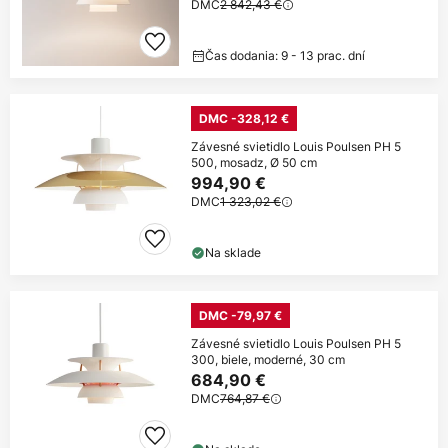
DMC
2 842,43 €
Čas dodania: 9 - 13 prac. dní
DMC -328,12 €
Závesné svietidlo Louis Poulsen PH 5
500, mosadz, Ø 50 cm
994,90 €
DMC
1 323,02 €
Na sklade
DMC -79,97 €
Závesné svietidlo Louis Poulsen PH 5
300, biele, moderné, 30 cm
684,90 €
DMC
764,87 €