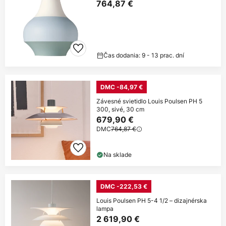
764,87 €
Čas dodania: 9 - 13 prac. dní
DMC -84,97 €
Závesné svietidlo Louis Poulsen PH 5
300, sivé, 30 cm
679,90 €
DMC
764,87 €
Na sklade
DMC -222,53 €
Louis Poulsen PH 5-4 1/2 – dizajnérska
lampa
2 619,90 €