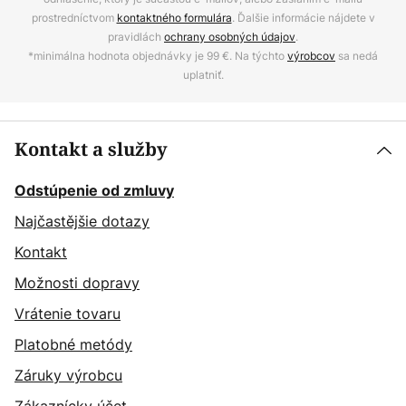
prostredníctvom
kontaktného formulára
. Ďalšie informácie nájdete v
pravidlách
ochrany osobných údajov
.
*minimálna hodnota objednávky je 99 €. Na týchto
výrobcov
sa nedá
uplatniť.
Kontakt a služby
Odstúpenie od zmluvy
Najčastějšie dotazy
Kontakt
Možnosti dopravy
Vrátenie tovaru
Platobné metódy
Záruky výrobcu
Zákaznícky účet