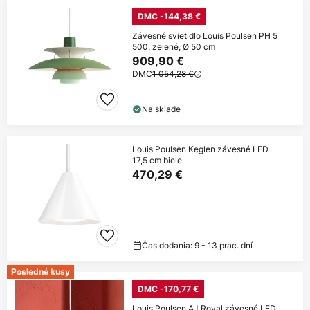
DMC -144,38 €
Závesné svietidlo Louis Poulsen PH 5
500, zelené, Ø 50 cm
909,90 €
DMC
1 054,28 €
Na sklade
Louis Poulsen Keglen závesné LED
17,5 cm biele
470,29 €
Čas dodania: 9 - 13 prac. dní
Posledné kusy
DMC -170,77 €
Louis Poulsen AJ Royal závesné LED