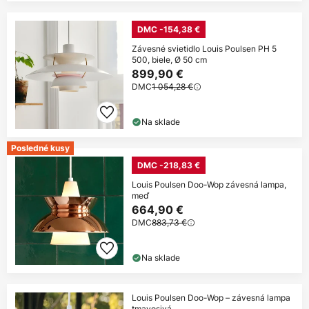
DMC -154,38 €
Závesné svietidlo Louis Poulsen PH 5
500, biele, Ø 50 cm
899,90 €
DMC
1 054,28 €
Na sklade
Posledné kusy
DMC -218,83 €
Louis Poulsen Doo-Wop závesná lampa,
meď
664,90 €
DMC
883,73 €
Na sklade
Louis Poulsen Doo-Wop – závesná lampa
tmavosivá