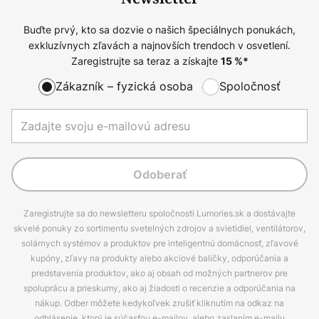
Buďte prvý, kto sa dozvie o našich špeciálnych ponukách,
exkluzívnych zľavách a najnovších trendoch v osvetlení.
Zaregistrujte sa teraz a získajte
15
%*
Zákazník – fyzická osoba
Spoločnosť
Odoberať
Zaregistrujte sa do newsletteru spoločnosti Lumories.sk a dostávajte
skvelé ponuky zo sortimentu svetelných zdrojov a svietidiel, ventilátorov,
solárnych systémov a produktov pre inteligentnú domácnosť, zľavové
kupóny, zľavy na produkty alebo akciové balíčky, odporúčania a
predstavenia produktov, ako aj obsah od možných partnerov pre
spoluprácu a prieskumy, ako aj žiadosti o recenzie a odporúčania na
nákup. Odber môžete kedykoľvek zrušiť kliknutím na odkaz na
odhlásenie, ktorý je súčasťou e-mailov, alebo zaslaním e-mailu