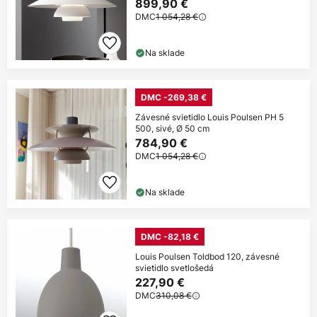
899,90 €
DMC
1 054,28 €
Na sklade
DMC -269,38 €
Závesné svietidlo Louis Poulsen PH 5
500, sivé, Ø 50 cm
784,90 €
DMC
1 054,28 €
Na sklade
DMC -82,18 €
Louis Poulsen Toldbod 120, závesné
svietidlo svetlošedá
227,90 €
DMC
310,08 €