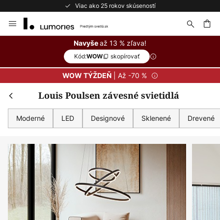
Bezplatné vrátenie do 50 dní
Skip
to
Content
ať
až 13 % zľava!
Navyše
Kód:
skopírovať
WOW
| Až -70 %
WOW TÝŽDEŇ
Louis Poulsen závesné svietidlá
Moderné
LED
Designové
Sklenené
Drevené