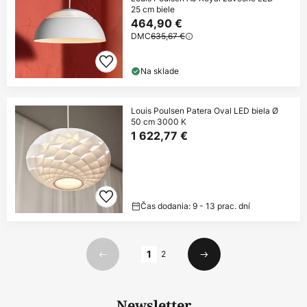
25 cm biele
464,90 €
DMC
635,67 €
Na sklade
Louis Poulsen Patera Oval LED biela Ø
50 cm 3000 K
1 622,77 €
Čas dodania: 9 - 13 prac. dní
Strana
1
2
Predchádzajúci
Ďalší
Newsletter