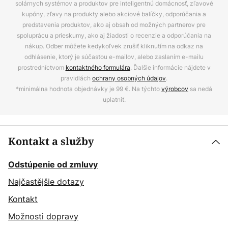
solárnych systémov a produktov pre inteligentnú domácnosť, zľavové
kupóny, zľavy na produkty alebo akciové balíčky, odporúčania a
predstavenia produktov, ako aj obsah od možných partnerov pre
spoluprácu a prieskumy, ako aj žiadosti o recenzie a odporúčania na
nákup. Odber môžete kedykoľvek zrušiť kliknutím na odkaz na
odhlásenie, ktorý je súčasťou e-mailov, alebo zaslaním e-mailu
prostredníctvom
kontaktného formulára
. Ďalšie informácie nájdete v
pravidlách
ochrany osobných údajov
.
*minimálna hodnota objednávky je 99 €. Na týchto
výrobcov
sa nedá
uplatniť.
Kontakt a služby
Odstúpenie od zmluvy
Najčastějšie dotazy
Kontakt
Možnosti dopravy