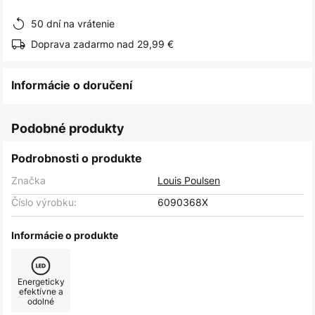
obrázkov
50 dní na vrátenie
Doprava zadarmo nad 29,99 €
Informácie o doručení
Podobné produkty
Podrobnosti o produkte
Značka
Louis Poulsen
Číslo výrobku:
6090368X
Informácie o produkte
Energeticky
efektívne a
odolné