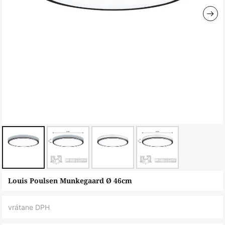
Preskočiť
Louis Poulsen Munkegaard Ø 46cm
na
začiatok
vrátane DPH
galérie