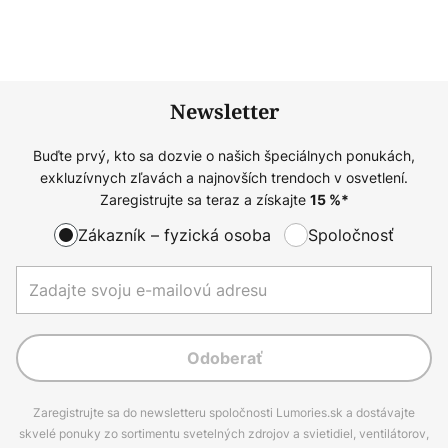
Newsletter
Buďte prvý, kto sa dozvie o našich špeciálnych ponukách,
exkluzívnych zľavách a najnovších trendoch v osvetlení.
Zaregistrujte sa teraz a získajte
15
%*
Zákazník – fyzická osoba
Spoločnosť
Odoberať
Zaregistrujte sa do newsletteru spoločnosti Lumories.sk a dostávajte
skvelé ponuky zo sortimentu svetelných zdrojov a svietidiel, ventilátorov,