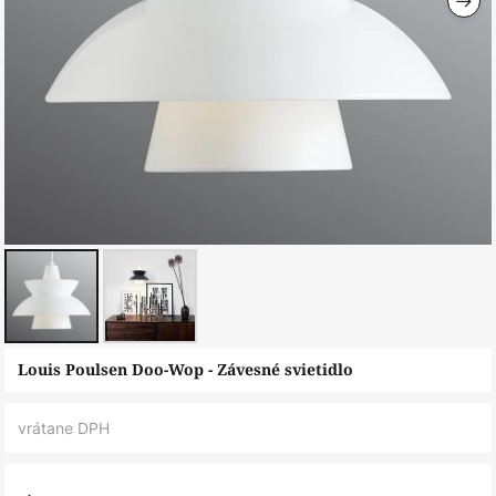
Preskočiť
Louis Poulsen Doo-Wop - Závesné svietidlo
na
začiatok
vrátane DPH
galérie
obrázkov