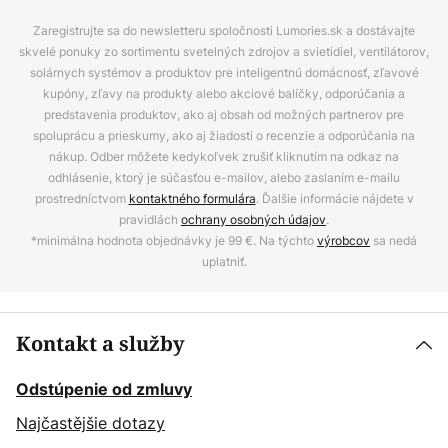
Zaregistrujte sa do newsletteru spoločnosti Lumories.sk a dostávajte
skvelé ponuky zo sortimentu svetelných zdrojov a svietidiel, ventilátorov,
solárnych systémov a produktov pre inteligentnú domácnosť, zľavové
kupóny, zľavy na produkty alebo akciové balíčky, odporúčania a
predstavenia produktov, ako aj obsah od možných partnerov pre
spoluprácu a prieskumy, ako aj žiadosti o recenzie a odporúčania na
nákup. Odber môžete kedykoľvek zrušiť kliknutím na odkaz na
odhlásenie, ktorý je súčasťou e-mailov, alebo zaslaním e-mailu
prostredníctvom
kontaktného formulára
. Ďalšie informácie nájdete v
pravidlách
ochrany osobných údajov
.
*minimálna hodnota objednávky je 99 €. Na týchto
výrobcov
sa nedá
uplatniť.
Kontakt a služby
Odstúpenie od zmluvy
Najčastějšie dotazy