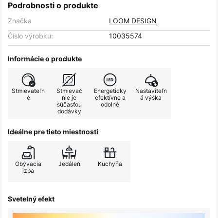
Podrobnosti o produkte
Značka
LOOM DESIGN
Číslo výrobku:
10035574
Informácie o produkte
Stmievateľn
Stmievač
Energeticky
Nastaviteľn
é
nie je
efektívne a
á výška
súčasťou
odolné
dodávky
Ideálne pre tieto miestnosti
Obývacia
Jedáleň
Kuchyňa
izba
Svetelný efekt