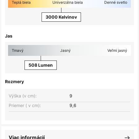
Teplá biela
Univerzálna biela
Denné svetlo
3000 Kelvinov
Jas
Tmavý
Jasný
Veľmi jasný
508 Lumen
Rozmery
Výška (v cm):
9
Priemer ( v cm):
9,6
Viac informácií