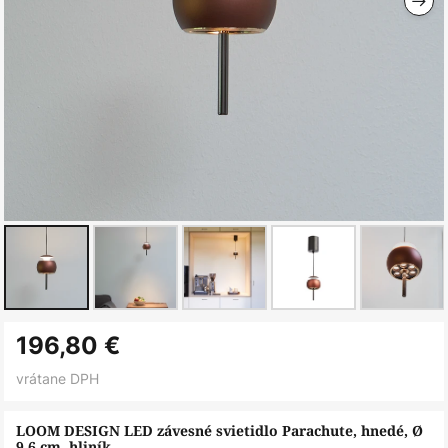
Preskočiť
196,80 €
na
začiatok
vrátane DPH
galérie
obrázkov
LOOM DESIGN LED závesné svietidlo Parachute, hnedé, Ø
9,6 cm, hliník