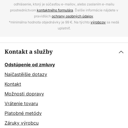
odhlásenie, ktorý je súčasťou e-mailov, alebo zaslaním e-mailu
prostredníctvom
kontaktného formulára
. Ďalšie informácie nájdete v
pravidlách
ochrany osobných údajov
.
*minimálna hodnota objednávky je 99 €. Na týchto
výrobcov
sa nedá
uplatniť.
Kontakt a služby
Odstúpenie od zmluvy
Najčastějšie dotazy
Kontakt
Možnosti dopravy
Vrátenie tovaru
Platobné metódy
Záruky výrobcu