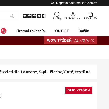
Doprava zadarmo nad 29,99 €
Hľadať
Služby
Prihlásiť sa
Môj košík
Firemní zákazníci
OUTLET
Ďalšie
| Až -70 %
WOW TÝŽDEŇ
svietidlo Laurenz, 5-pl., čierne/zlaté, textilné
DMC -77,00 €