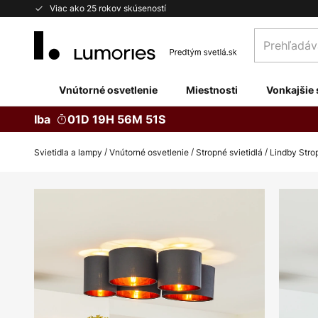
Skip
Viac ako 25 rokov skúseností
to
Prehľadávaj
Content
obchod
tu...
Vnútorné osvetlenie
Miestnosti
Vonkajšie 
Iba
01D 19H 56M 50S
Svietidla a lampy
Vnútorné osvetlenie
Stropné svietidlá
Lindby Strop
Preskočiť
na
koniec
galérie
obrázkov