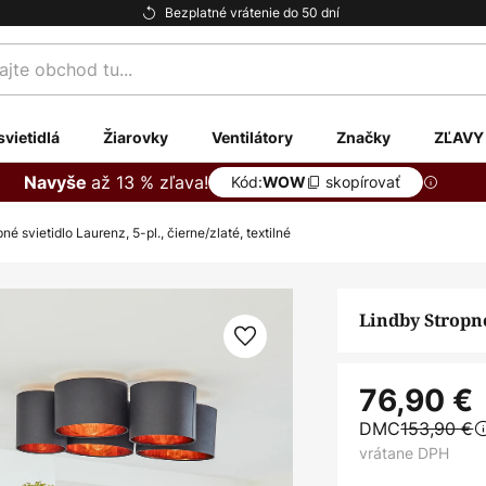
Bezplatné vrátenie do 50 dní
te
svietidlá
Žiarovky
Ventilátory
Značky
ZĽAVY
až 13 % zľava!
Navyše
Kód:
skopírovať
WOW
né svietidlo Laurenz, 5-pl., čierne/zlaté, textilné
Lindby Stropné 
76,90 €
DMC
153,90 €
vrátane DPH