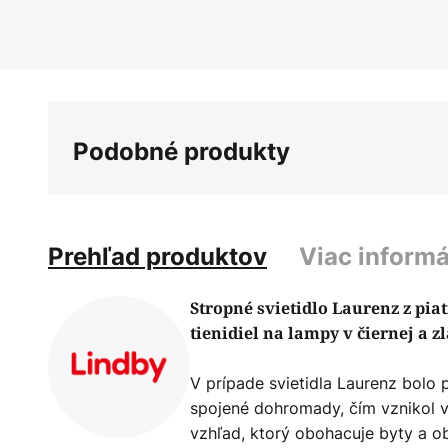
Preskočiť
na
začiatok
galérie
obrázkov
Podobné produkty
Prehľad produktov
Viac informá
Stropné svietidlo Laurenz z pia
tienidiel na lampy v čiernej a zl
V prípade svietidla Laurenz bolo p
spojené dohromady, čím vznikol 
vzhľad, ktorý obohacuje byty a o