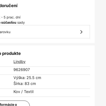
 doručení
 - 5 prac. dní
sady
je súčasťou
iarovku
o produkte
Lindby
9626907
Výška: 25.5 cm
Šírka: 83 cm
Kov / Textil
nformácie o