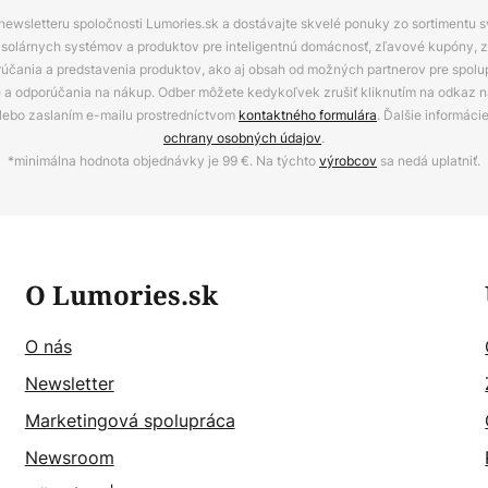
 newsletteru spoločnosti Lumories.sk a dostávajte skvelé ponuky zo sortimentu 
ov, solárnych systémov a produktov pre inteligentnú domácnosť, zľavové kupóny, 
rúčania a predstavenia produktov, ako aj obsah od možných partnerov pre spolu
ie a odporúčania na nákup. Odber môžete kedykoľvek zrušiť kliknutím na odkaz na
alebo zaslaním e-mailu prostredníctvom
kontaktného formulára
. Ďalšie informáci
ochrany osobných údajov
.
*minimálna hodnota objednávky je 99 €. Na týchto
výrobcov
sa nedá uplatniť.
O Lumories.sk
O nás
Newsletter
Marketingová spolupráca
Newsroom