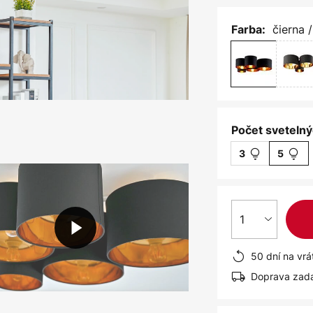
čierna /
Farba:
Počet svetelný
3
5
1
50 dní na vrá
Doprava zad