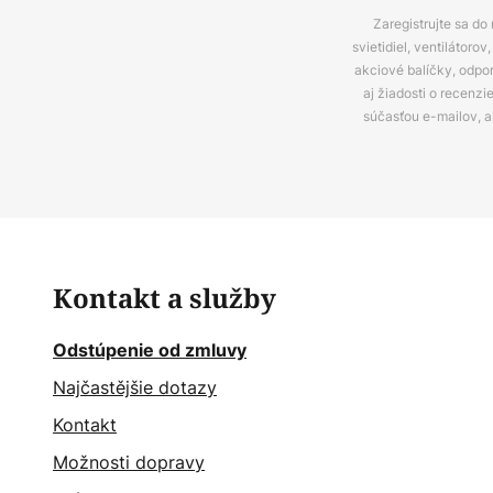
Zaregistrujte sa do
svietidiel, ventilátor
akciové balíčky, odpo
aj žiadosti o recenz
súčasťou e-mailov, 
Kontakt a služby
Odstúpenie od zmluvy
Najčastějšie dotazy
Kontakt
Možnosti dopravy