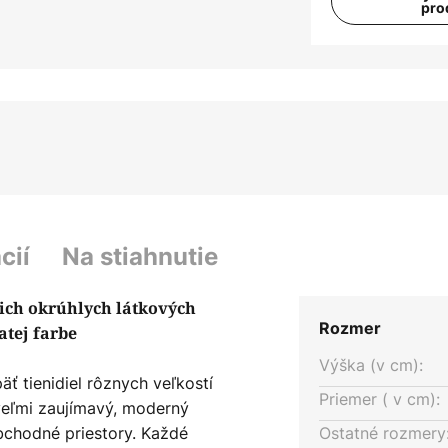
pro
cií
Na stiahnutie
tich okrúhlych látkových
Rozmer
atej farbe
Výška (v cm):
äť tienidiel rôznych veľkostí
Priemer ( v cm):
veľmi zaujímavý, moderný
bchodné priestory. Každé
Ostatné rozmery