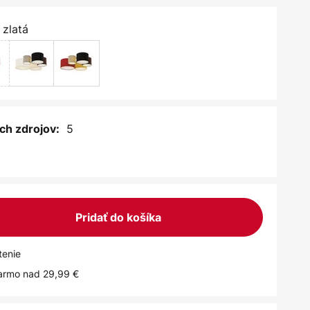
 zlatá
5
ch zdrojov:
Pridať do košíka
tenie
armo nad 29,99 €