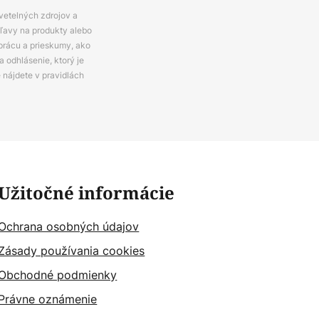
svetelných zdrojov a
zľavy na produkty alebo
prácu a prieskumy, ako
 odhlásenie, ktorý je
e nájdete v pravidlách
Užitočné informácie
Ochrana osobných údajov
Zásady používania cookies
Obchodné podmienky
Právne oznámenie