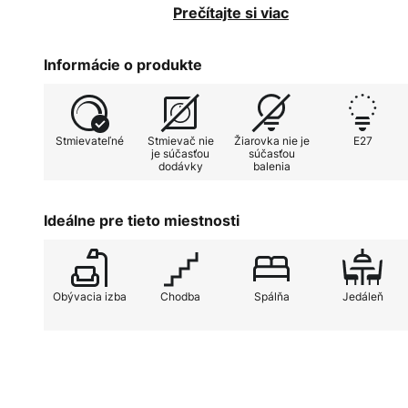
tienidlo na lampu je okrúhle a val
Prečítajte si viac
Vnútorná strana je naopak pokrytá 
ktorá pozitívne ovplyvňuje nielen 
Informácie o produkte
pretože svetlo sa tak krásne odrá
Žiarovky E27 si môžete vybrať po
Stmievateľné
Stmievač nie
Žiarovka nie je
E27
plameňovom vyhotovení môže stro
je súčasťou
súčasťou
dodávky
balenia
zabezpečiť dostatočnú jasnosť, 
použité ako hlavné osvetlenie v 
úsporné LED žiarovky, najlepšie
Ideálne pre tieto miestnosti
dizajne, ktorý je inšpirovaný kla
Obývacia izba
Chodba
Spálňa
Jedáleň