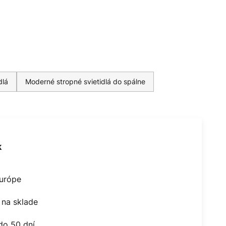
dlá
Moderné stropné svietidlá do spálne
k
Európe
na sklade
do 50 dní