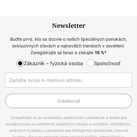
Newsletter
Buďte prvý, kto sa dozvie o našich špeciálnych ponukách,
exkluzívnych zľavách a najnovších trendoch v osvetlení.
Zaregistrujte sa teraz a získajte
15
%*
Zákazník – fyzická osoba
Spoločnosť
Odoberať
Zaregistrujte sa do newsletteru spoločnosti Lumories.sk a dostávajte
skvelé ponuky zo sortimentu svetelných zdrojov a svietidiel, ventilátorov,
solárnych systémov a produktov pre inteligentnú domácnosť, zľavové
kupóny, zľavy na produkty alebo akciové balíčky, odporúčania a