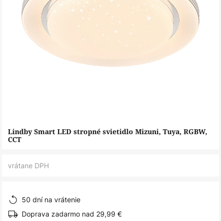
Preskočiť
Lindby Smart LED stropné svietidlo Mizuni, Tuya, RGBW,
na
CCT
začiatok
galérie
vrátane DPH
obrázkov
50 dní na vrátenie
Doprava zadarmo nad 29,99 €