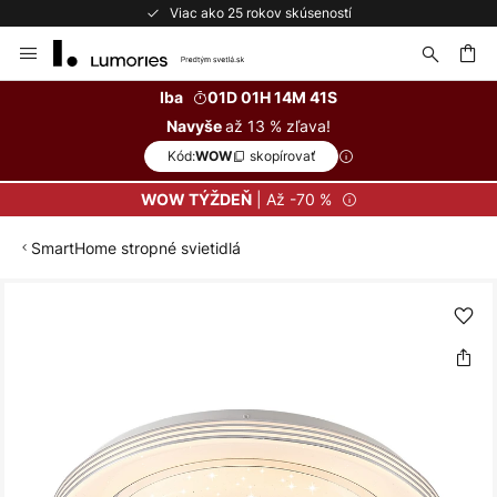
Viac ako 25 rokov skúseností
Skip
to
Content
ať
Iba
01D 01H 14M 41S
až 13 % zľava!
Navyše
Kód:
skopírovať
WOW
| Až -70 %
WOW TÝŽDEŇ
SmartHome stropné svietidlá
Preskočiť
na
koniec
galérie
obrázkov