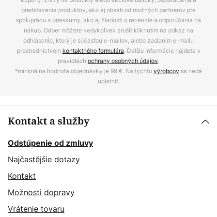
predstavenia produktov, ako aj obsah od možných partnerov pre
spoluprácu a prieskumy, ako aj žiadosti o recenzie a odporúčania na
nákup. Odber môžete kedykoľvek zrušiť kliknutím na odkaz na
odhlásenie, ktorý je súčasťou e-mailov, alebo zaslaním e-mailu
prostredníctvom
kontaktného formulára
. Ďalšie informácie nájdete v
pravidlách
ochrany osobných údajov
.
*minimálna hodnota objednávky je 99 €. Na týchto
výrobcov
sa nedá
uplatniť.
Kontakt a služby
Odstúpenie od zmluvy
Najčastějšie dotazy
Kontakt
Možnosti dopravy
Vrátenie tovaru