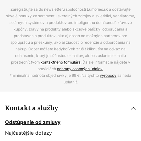
Zaregistrujte sa do newsletteru spoločnosti Lumories.sk a dostávajte
skvelé ponuky zo sortimentu svetelných zdrojov a svietidiel, ventilátorov,
solárnych systémov a produktov pre inteligentnú domácnosť, zľavové
kupóny, zľavy na produkty alebo akciové balíčky, odporúčania a
predstavenia produktov, ako aj obsah od možných partnerov pre
spoluprácu a prieskumy, ako aj žiadosti o recenzie a odporúčania na
nákup. Odber môžete kedykoľvek zrušiť kliknutím na odkaz na
odhlásenie, ktorý je súčasťou e-mailov, alebo zaslaním e-mailu
prostredníctvom
kontaktného formulára
. Ďalšie informácie nájdete v
pravidlách
ochrany osobných údajov
.
*minimálna hodnota objednávky je 99 €. Na týchto
výrobcov
sa nedá
uplatniť.
Kontakt a služby
Odstúpenie od zmluvy
Najčastějšie dotazy