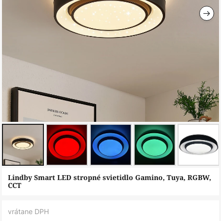
Preskočiť
Lindby Smart LED stropné svietidlo Gamino, Tuya, RGBW,
na
CCT
začiatok
galérie
vrátane DPH