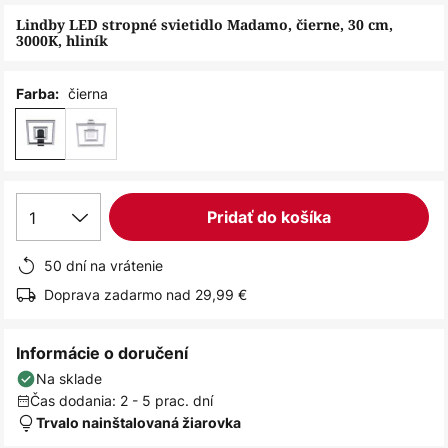
obrázkov
Lindby LED stropné svietidlo Madamo, čierne, 30 cm,
3000K, hliník
čierna
Farba:
1
Pridať do košíka
50 dní na vrátenie
Doprava zadarmo nad 29,99 €
Informácie o doručení
Na sklade
Čas dodania: 2 - 5 prac. dní
Trvalo nainštalovaná žiarovka