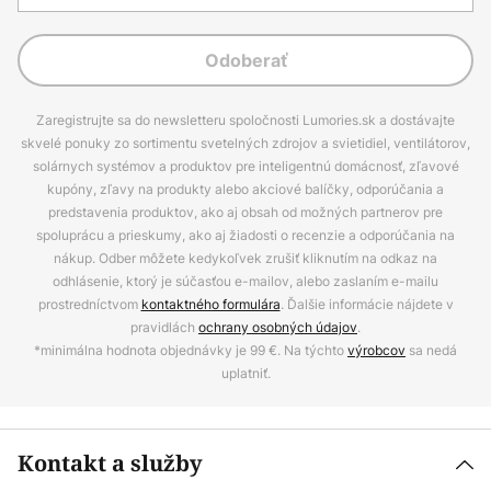
Odoberať
Zaregistrujte sa do newsletteru spoločnosti Lumories.sk a dostávajte
skvelé ponuky zo sortimentu svetelných zdrojov a svietidiel, ventilátorov,
solárnych systémov a produktov pre inteligentnú domácnosť, zľavové
kupóny, zľavy na produkty alebo akciové balíčky, odporúčania a
predstavenia produktov, ako aj obsah od možných partnerov pre
spoluprácu a prieskumy, ako aj žiadosti o recenzie a odporúčania na
nákup. Odber môžete kedykoľvek zrušiť kliknutím na odkaz na
odhlásenie, ktorý je súčasťou e-mailov, alebo zaslaním e-mailu
prostredníctvom
kontaktného formulára
. Ďalšie informácie nájdete v
pravidlách
ochrany osobných údajov
.
*minimálna hodnota objednávky je 99 €. Na týchto
výrobcov
sa nedá
uplatniť.
Kontakt a služby