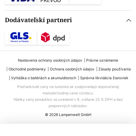
Dodávateľskí partneri
Nastavenia ochrany osobných údajov
Právne oznámenie
Obchodné podmienky
Ochrana osobných údajov
Zásady používania
Vyhláška o batériách a akumulátoroch
Správna likvidácia žiaroviek
Prečiarknuté ceny na lumories.sk zodpovedajú doporučenej
maloobchodnej cene výrobcu.
Všetky ceny produktov sú uvedené v €, vrátane 23 % DPH a bez
prepravných nákladov.
© 2026 Lampenwelt GmbH
Pridať do košíka