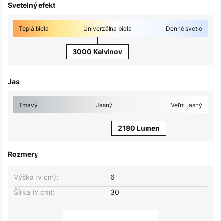
Svetelný efekt
Teplá biela
Univerzálna biela
Denné svetlo
3000 Kelvinov
Jas
Tmavý
Jasný
Veľmi jasný
2180 Lumen
Rozmery
Výška (v cm):
6
Šírka (v cm):
30