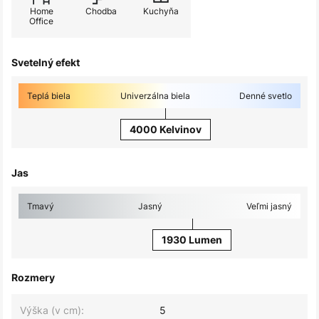
Home
Chodba
Kuchyňa
Office
Svetelný efekt
Teplá biela
Univerzálna biela
Denné svetlo
4000 Kelvinov
Jas
Tmavý
Jasný
Veľmi jasný
1930 Lumen
Rozmery
Výška (v cm):
5