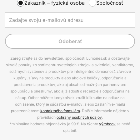
Zákazník – fyzická osoba
Spoločnosť
Odoberať
Zaregistrujte sa do newsletteru spoločnosti Lumories.sk a dostávajte
skvelé ponuky zo sortimentu svetelných zdrojov a svietidiel, ventilátorov,
solárnych systémov a produktov pre inteligentnú domácnosť, zľavové
kupóny, zľavy na produkty alebo akciové balíčky, odporúčania a
predstavenia produktov, ako aj obsah od možných partnerov pre
spoluprácu a prieskumy, ako aj žiadosti o recenzie a odporúčania na
nákup. Odber môžete kedykoľvek zrušiť kliknutím na odkaz na
odhlásenie, ktorý je súčasťou e-mailov, alebo zaslaním e-mailu
prostredníctvom
kontaktného formulára
. Ďalšie informácie nájdete v
pravidlách
ochrany osobných údajov
.
*minimálna hodnota objednávky je 99 €. Na týchto
výrobcov
sa nedá
uplatniť.