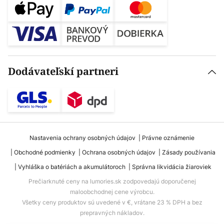
Dodávateľskí partneri
Nastavenia ochrany osobných údajov
Právne oznámenie
Obchodné podmienky
Ochrana osobných údajov
Zásady používania
Vyhláška o batériách a akumulátoroch
Správna likvidácia žiaroviek
Prečiarknuté ceny na lumories.sk zodpovedajú doporučenej
maloobchodnej cene výrobcu.
Všetky ceny produktov sú uvedené v €, vrátane 23 % DPH a bez
prepravných nákladov.