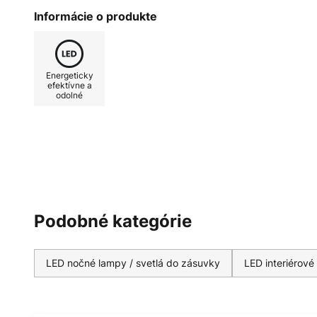
Nightlux Stair flexibilný zdroj s
Informácie o produkte
predtým známe pod značkou OSRA
kvality s moderným dizajnom.
Energeticky
efektívne a
odolné
Podobné kategórie
LED nočné lampy / svetlá do zásuvky
LED interiérové 