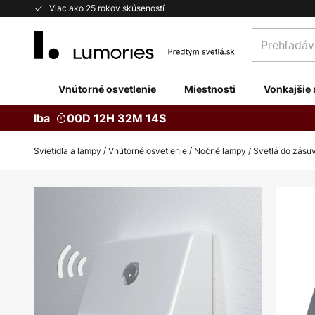
Skip
Viac ako 25 rokov skúseností
to
Prehľadávaj
Content
obchod
tu...
Vnútorné osvetlenie
Miestnosti
Vonkajšie 
Iba
00D 12H 32M 14S
Svietidla a lampy
Vnútorné osvetlenie
Nočné lampy / Svetlá do zásu
Preskočiť
na
koniec
galérie
obrázkov