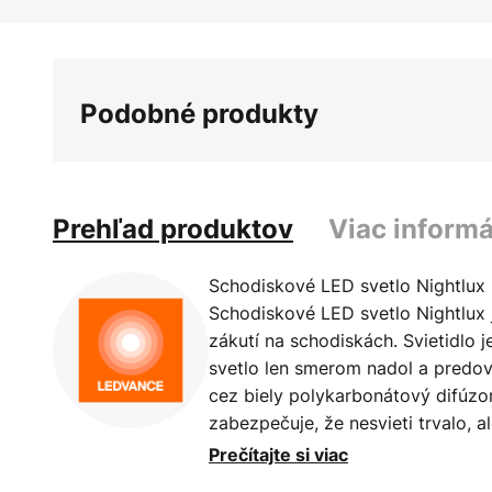
Preskočiť
na
začiatok
galérie
Podobné produkty
obrázkov
Prehľad produktov
Viac informá
Schodiskové LED svetlo Nightlux
Schodiskové LED svetlo Nightlux 
zákutí na schodiskách. Svietidlo j
svetlo len smerom nadol a predo
cez biely polykarbonátový difúzo
zabezpečuje, že nesvieti trvalo, 
pohyb. Prevádzka na batérie a rýc
Prečítajte si viac
vďaka dodávanému upevňovaciemu 