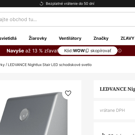
Bezplatné vrátenie do 50 dní
te
svietidlá
Žiarovky
Ventilátory
Značky
ZĽAVY
až 13 % zľava!
Navyše
Kód:
skopírovať
WOW
vky
LEDVANCE Nightlux Stair LED schodiskové svetlo
LEDVANCE Nigh
vrátane DPH