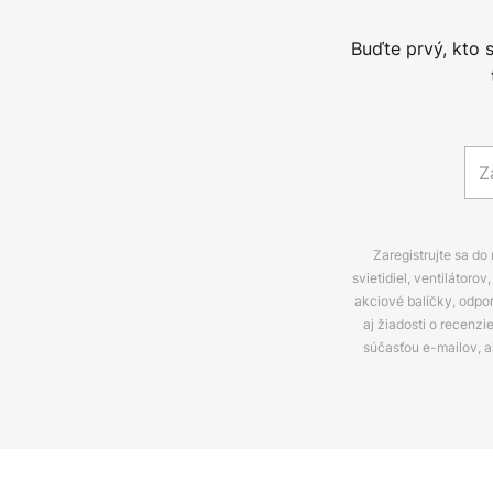
Buďte prvý, kto 
Zaregistrujte sa do
svietidiel, ventilátor
akciové balíčky, odpo
aj žiadosti o recenz
súčasťou e-mailov, 