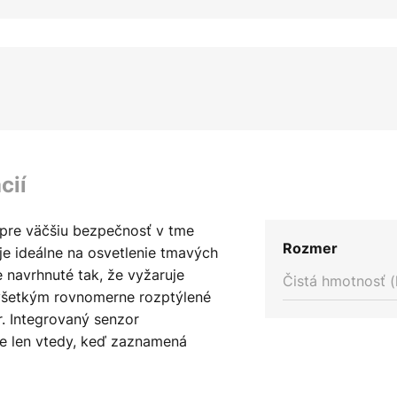
cií
 pre väčšiu bezpečnosť v tme
Rozmer
je ideálne na osvetlenie tmavých
e navrhnuté tak, že vyžaruje
Čistá hmotnosť (
všetkým rovnomerne rozptýlené
r. Integrovaný senzor
ale len vtedy, keď zaznamená
hla a jednoduchá inštalácia
materiálu robia zo svietidla