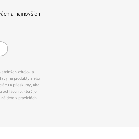
vách a najnovších
*
svetelných zdrojov a
zľavy na produkty alebo
prácu a prieskumy, ako
 odhlásenie, ktorý je
e nájdete v pravidlách