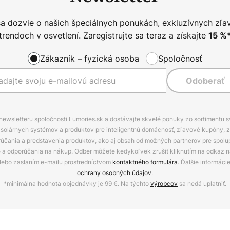
sa dozvie o našich špeciálnych ponukách, exkluzívnych zľa
trendoch v osvetlení. Zaregistrujte sa teraz a získajte
15
%
Zákazník – fyzická osoba
Spoločnosť
Odoberať
 newsletteru spoločnosti Lumories.sk a dostávajte skvelé ponuky zo sortimentu 
ov, solárnych systémov a produktov pre inteligentnú domácnosť, zľavové kupóny, 
rúčania a predstavenia produktov, ako aj obsah od možných partnerov pre spolu
ie a odporúčania na nákup. Odber môžete kedykoľvek zrušiť kliknutím na odkaz na
alebo zaslaním e-mailu prostredníctvom
kontaktného formulára
. Ďalšie informáci
ochrany osobných údajov
.
*minimálna hodnota objednávky je 99 €. Na týchto
výrobcov
sa nedá uplatniť.