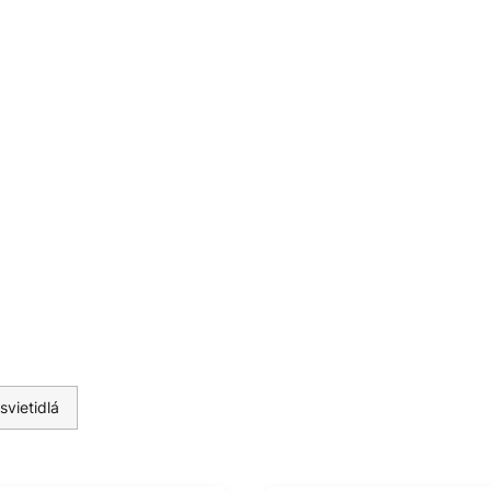
vetla. Nové výrobky LEDVANCE,
M, spájajú najvyššie štandardy
svietidlá