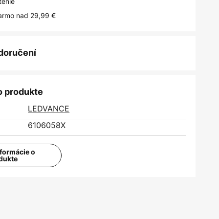
tenie
armo nad 29,99 €
 doručení
o produkte
LEDVANCE
6106058X
nformácie o
dukte