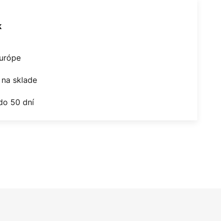
k
Európe
na sklade
do 50 dní