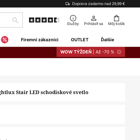
Doprava zadarmo nad 29,99 €
Hľadať
Služby
Prihlásiť sa
Môj košík
Firemní zákazníci
OUTLET
Ďalšie
| Až -70 %
WOW TÝŽDEŇ
tlux Stair LED schodiskové svetlo