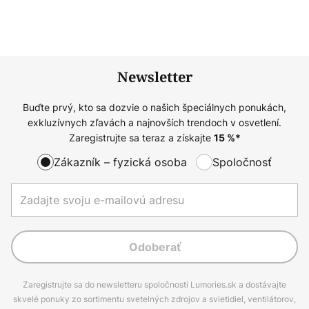
Newsletter
Buďte prvý, kto sa dozvie o našich špeciálnych ponukách,
exkluzívnych zľavách a najnovších trendoch v osvetlení.
Zaregistrujte sa teraz a získajte
15
%*
Zákazník – fyzická osoba
Spoločnosť
Odoberať
Zaregistrujte sa do newsletteru spoločnosti Lumories.sk a dostávajte
skvelé ponuky zo sortimentu svetelných zdrojov a svietidiel, ventilátorov,