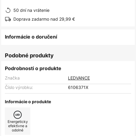
obrázkov
50 dní na vrátenie
Doprava zadarmo nad 29,99 €
Informácie o doručení
Podobné produkty
Podrobnosti o produkte
Značka
LEDVANCE
Číslo výrobku:
6106371X
Informácie o produkte
Energeticky
efektívne a
odolné