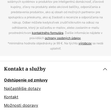
solárnych systémov a produktov pre inteligentnú domácnosť, zľavové
kupóny, zľavy na produkty alebo akciové balíčky, odporúčania a
predstavenia produktov, ako aj obsah od možných partnerov pre
spoluprácu a prieskumy, ako aj žiadosti o recenzie a odporúčania na
nákup. Odber môžete kedykoľvek zrušiť kliknutím na odkaz na
odhlásenie, ktorý je súčasťou e-mailov, alebo zaslaním e-mailu
prostredníctvom
kontaktného formulára
. Ďalšie informácie nájdete v
pravidlách
ochrany osobných údajov
.
*minimálna hodnota objednávky je 99 €. Na týchto
výrobcov
sa nedá
uplatniť.
Kontakt a služby
Odstúpenie od zmluvy
Najčastějšie dotazy
Kontakt
Možnosti dopravy