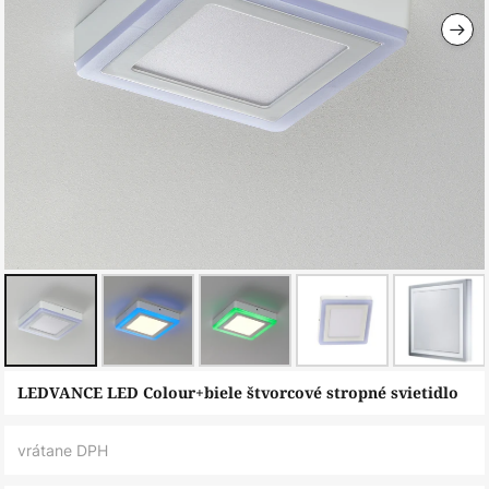
Preskočiť
LEDVANCE LED Colour+biele štvorcové stropné svietidlo
na
začiatok
vrátane DPH
galérie