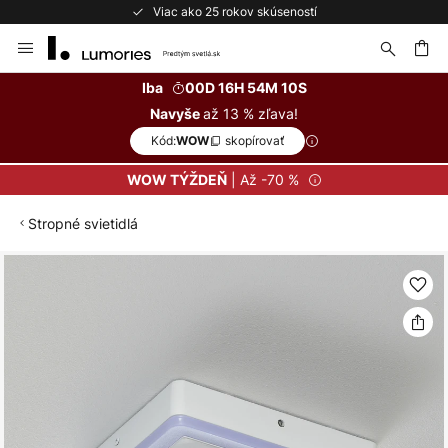
Viac ako 25 rokov skúseností
Skip
to
Content
ať
Iba
00D 16H 54M 09S
až 13 % zľava!
Navyše
Kód:
skopírovať
WOW
| Až -70 %
WOW TÝŽDEŇ
Stropné svietidlá
Preskočiť
na
koniec
galérie
obrázkov