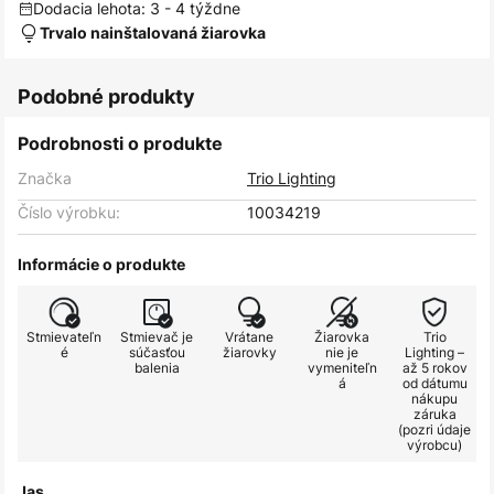
Dodacia lehota: 3 - 4 týždne
Trvalo nainštalovaná žiarovka
Podobné produkty
Podrobnosti o produkte
Značka
Trio Lighting
Číslo výrobku:
10034219
Informácie o produkte
Stmievateľn
Stmievač je
Vrátane
Žiarovka
Trio
é
súčasťou
žiarovky
nie je
Lighting –
balenia
vymeniteľn
až 5 rokov
á
od dátumu
nákupu
záruka
(pozri údaje
výrobcu)
Jas