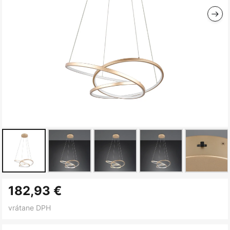
Preskočiť
182,93 €
na
začiatok
vrátane DPH
galérie