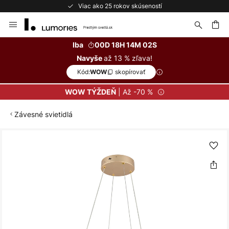
Viac ako 25 rokov skúseností
Skip
to
Content
ať
Iba
00D 18H 14M 02S
až 13 % zľava!
Navyše
Kód:
skopírovať
WOW
| Až -70 %
WOW TÝŽDEŇ
Závesné svietidlá
Preskočiť
na
koniec
galérie
obrázkov