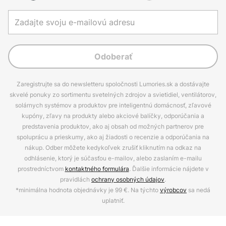
Odoberať
Zaregistrujte sa do newsletteru spoločnosti Lumories.sk a dostávajte
skvelé ponuky zo sortimentu svetelných zdrojov a svietidiel, ventilátorov,
solárnych systémov a produktov pre inteligentnú domácnosť, zľavové
kupóny, zľavy na produkty alebo akciové balíčky, odporúčania a
predstavenia produktov, ako aj obsah od možných partnerov pre
spoluprácu a prieskumy, ako aj žiadosti o recenzie a odporúčania na
nákup. Odber môžete kedykoľvek zrušiť kliknutím na odkaz na
odhlásenie, ktorý je súčasťou e-mailov, alebo zaslaním e-mailu
prostredníctvom
kontaktného formulára
. Ďalšie informácie nájdete v
pravidlách
ochrany osobných údajov
.
*minimálna hodnota objednávky je 99 €. Na týchto
výrobcov
sa nedá
uplatniť.