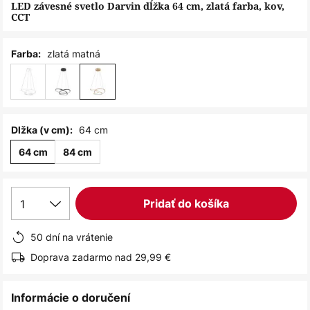
obrázkov
LED závesné svetlo Darvin dĺžka 64 cm, zlatá farba, kov,
CCT
zlatá matná
Farba:
64 cm
Dlžka (v cm):
64 cm
84 cm
1
Pridať do košíka
50 dní na vrátenie
Doprava zadarmo nad 29,99 €
Informácie o doručení