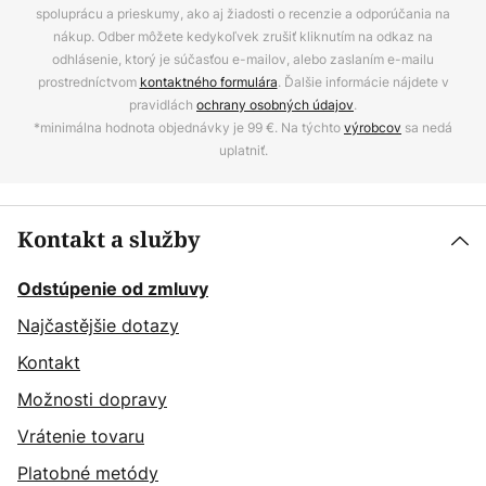
spoluprácu a prieskumy, ako aj žiadosti o recenzie a odporúčania na
nákup. Odber môžete kedykoľvek zrušiť kliknutím na odkaz na
odhlásenie, ktorý je súčasťou e-mailov, alebo zaslaním e-mailu
prostredníctvom
kontaktného formulára
. Ďalšie informácie nájdete v
pravidlách
ochrany osobných údajov
.
*minimálna hodnota objednávky je 99 €. Na týchto
výrobcov
sa nedá
uplatniť.
Kontakt a služby
Odstúpenie od zmluvy
Najčastějšie dotazy
Kontakt
Možnosti dopravy
Vrátenie tovaru
Platobné metódy