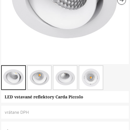
Preskočiť
LED vstavané reflektory Carda Piccolo
na
začiatok
vrátane DPH
galérie
obrázkov