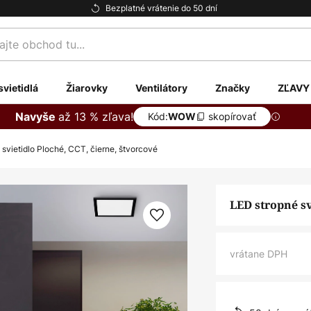
Bezplatné vrátenie do 50 dní
te
svietidlá
Žiarovky
Ventilátory
Značky
ZĽAVY
až 13 % zľava!
Navyše
Kód:
skopírovať
WOW
 svietidlo Ploché, CCT, čierne, štvorcové
LED stropné sv
vrátane DPH