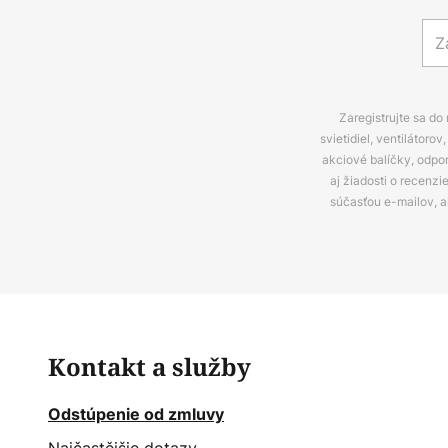
Zaregistrujte sa do
svietidiel, ventilátor
akciové balíčky, odpo
aj žiadosti o recenz
súčasťou e-mailov, 
Kontakt a služby
Odstúpenie od zmluvy