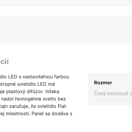
cií
dlo LED s nastaviteľnou farbou
Rozmer
stropné svietidlo LED má
je plastový difúzor. Vďaka
Čistá hmotnosť (
 nadol homogénne svetlo bez
jn zaručuje, že svietidlo Flat
j miestnosti. Panel sa dodáva s
m, ktoré umožňuje nastaviť
e vyžarované svetlo sa dá