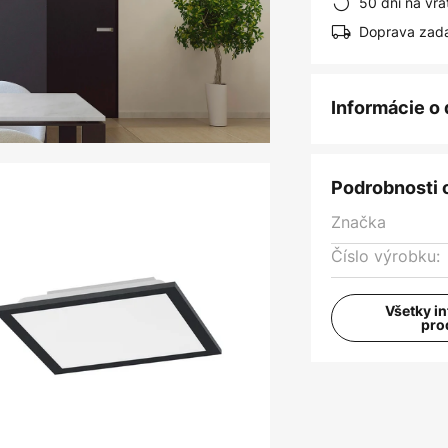
50 dní na vrá
Doprava zad
Informácie o
Podrobnosti 
Značka
Číslo výrobku:
Všetky i
pro