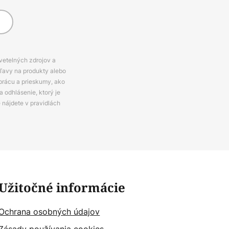
svetelných zdrojov a
zľavy na produkty alebo
prácu a prieskumy, ako
 odhlásenie, ktorý je
e nájdete v pravidlách
Užitočné informácie
Ochrana osobných údajov