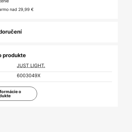
tenie
armo nad 29,99 €
 doručení
o produkte
JUST LIGHT.
6003049X
nformácie o
dukte