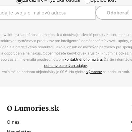
Odoberať
 newsletteru spoločnosti Lumories.sk a dostávajte skvelé ponuky zo sortimentu 
ov, solárnych systémov a produktov pre inteligentnú domácnosť, zľavové kupóny, 
rúčania a predstavenia produktov, ako aj obsah od možných partnerov pre spolu
ie a odporúčania na nákup. Odber môžete kedykoľvek zrušiť kliknutím na odkaz na
alebo zaslaním e-mailu prostredníctvom
kontaktného formulára
. Ďalšie informáci
ochrany osobných údajov
.
*minimálna hodnota objednávky je 99 €. Na týchto
výrobcov
sa nedá uplatniť.
O Lumories.sk
O nás