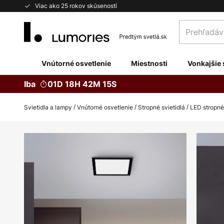
Skip
Viac ako 25 rokov skúseností
to
Prehľadávaj
Content
obchod
tu...
Vnútorné osvetlenie
Miestnosti
Vonkajšie 
Iba
01D 18H 42M 14S
Svietidla a lampy
Vnútorné osvetlenie
Stropné svietidlá
LED stropné
Preskočiť
na
koniec
galérie
obrázkov