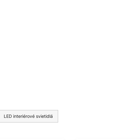
biť jednotlivým situáciám s
éru v miestnosti. Svietidlo má
á ukladá nastavenia zvoleného
ia. Mladé a dynamické hodnoty
T. - predtým známa ako
LED interiérové svietidlá