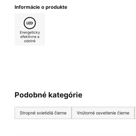
nastaviť podľa potreby a prispôso
Informácie o produkte
cieľom dosiahnuť optimálnu atmosf
praktickú pamäťovú funkciu, ktor
osvetlenia až do ďalšieho zapnut
Energeticky
charakterizujú značku JUST LIGH
efektívne a
odolné
Leuchten Direkt.
Podobné kategórie
Stropné svietidlá čierne
Vnútorné osvetlenie čierne