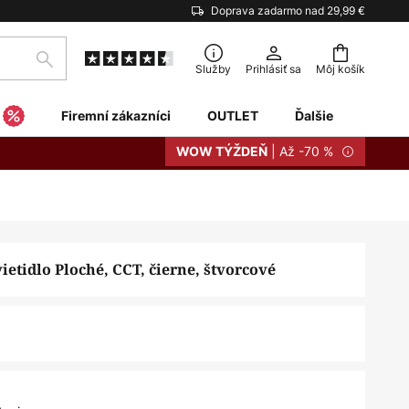
Doprava zadarmo nad 29,99 €
Hľadať
Služby
Prihlásiť sa
Môj košík
Firemní zákazníci
OUTLET
Ďalšie
| Až -70 %
WOW TÝŽDEŇ
ietidlo Ploché, CCT, čierne, štvorcové