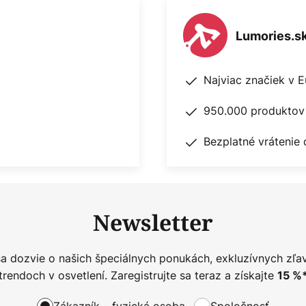
Lumories.s
Najviac značiek v 
950.000 produktov 
Bezplatné vrátenie 
Newsletter
sa dozvie o našich špeciálnych ponukách, exkluzívnych zľa
trendoch v osvetlení. Zaregistrujte sa teraz a získajte
15
%
Zákazník – fyzická osoba
Spoločnosť