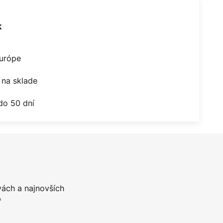
k
Európe
na sklade
do 50 dní
vách a najnovších
*