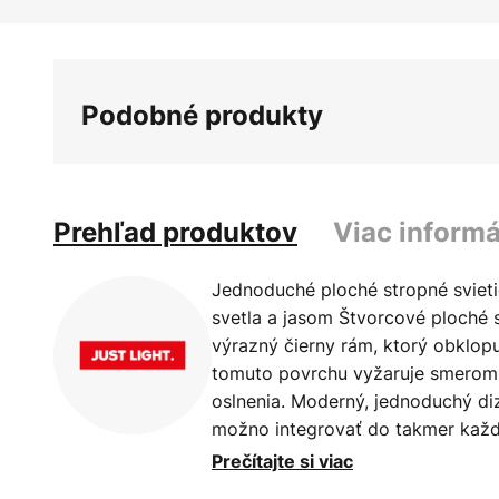
Preskočiť
na
začiatok
galérie
Podobné produkty
obrázkov
Prehľad produktov
Viac informá
Jednoduché ploché stropné svieti
svetla a jasom Štvorcové ploché 
výrazný čierny rám, ktorý obklopu
tomuto povrchu vyžaruje smerom
oslnenia. Moderný, jednoduchý diza
možno integrovať do takmer každe
infračerveným diaľkovým ovládaní
Prečítajte si viac
farbu svetla a jas. To znamená, ž