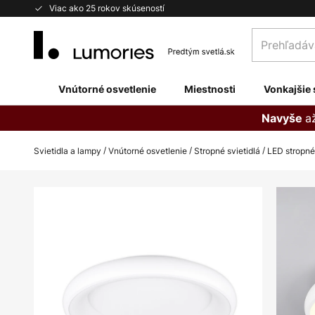
Skip
Viac ako 25 rokov skúseností
to
Prehľadávaj
Content
obchod
tu...
Vnútorné osvetlenie
Miestnosti
Vonkajšie 
a
Navyše
Svietidla a lampy
Vnútorné osvetlenie
Stropné svietidlá
LED stropné
Preskočiť
na
koniec
galérie
obrázkov