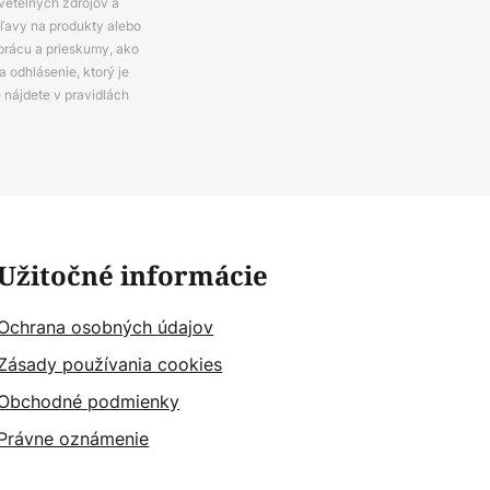
svetelných zdrojov a
zľavy na produkty alebo
prácu a prieskumy, ako
 odhlásenie, ktorý je
e nájdete v pravidlách
Užitočné informácie
Ochrana osobných údajov
Zásady používania cookies
Obchodné podmienky
Právne oznámenie