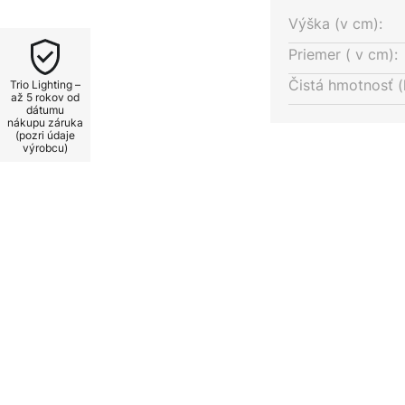
z nutnosti inštalovať ďalší
Výška (v cm):
Priemer ( v cm):
Čistá hmotnosť (
Trio Lighting –
až 5 rokov od
dátumu
nákupu záruka
(pozri údaje
výrobcu)