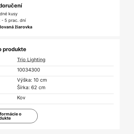
 doručení
dné kusy
 - 5 prac. dní
alovaná žiarovka
o produkte
Trio Lighting
10034300
Výška: 10 cm
Šírka: 62 cm
Kov
nformácie o
dukte