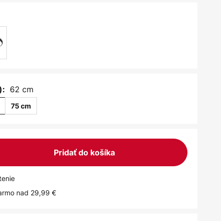
62 cm
):
m
75 cm
Pridať do košíka
tenie
armo nad 29,99 €