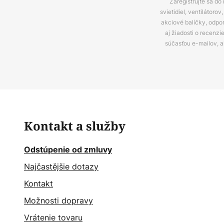
Zaregistrujte sa do
svietidiel, ventilátor
akciové balíčky, odpo
aj žiadosti o recenz
súčasťou e-mailov, 
Kontakt a služby
Odstúpenie od zmluvy
Najčastějšie dotazy
Kontakt
Možnosti dopravy
Vrátenie tovaru