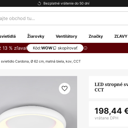
Bezplatné vrátenie do 50 dní
te
svietidlá
Žiarovky
Ventilátory
Značky
ZĽAVY
ž 13 % zľava!
Kód:
skopírovať
WOW
 svietidlo Cardona, Ø 62 cm, matná biela, kov, CCT
LED stropné sv
CCT
198,44 
vrátane DPH