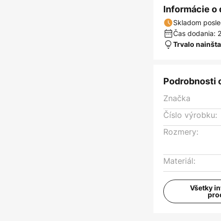
Informácie o
Skladom posle
Čas dodania: 2
Trvalo nainšt
Podrobnosti 
Značka
Číslo výrobku:
Rozmery:
Materiál:
Všetky i
pro