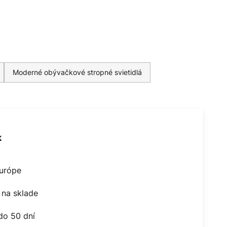
Moderné obývačkové stropné svietidlá
k
Európe
na sklade
do 50 dní