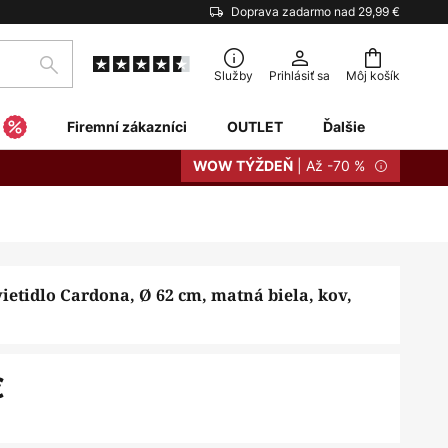
Doprava zadarmo nad 29,99 €
Hľadať
Služby
Prihlásiť sa
Môj košík
Firemní zákazníci
OUTLET
Ďalšie
| Až -70 %
WOW TÝŽDEŇ
ietidlo Cardona, Ø 62 cm, matná biela, kov,
€