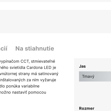
cií
Na stiahnutie
 vypínačom CCT, stmievateľné
Jas
ného svietidla Cardona LED je
 vnútornej strany má satinovaný
Tmavý
 inštalovaných za ním vyžaruje
dlo ponúka variabilne
a možno nastaviť pomocou
výber je teplá biela 2 300 K,
álna biela 4 000 K. Svetlo možno
Rozmer
ch (100 %, 50 %, 25 %, vypnuté)