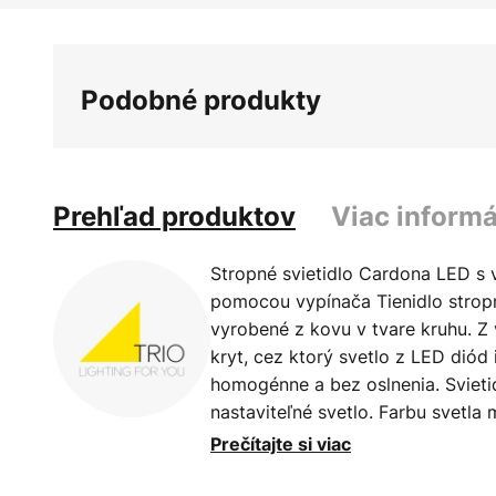
Podobné produkty
Prehľad produktov
Viac informá
Stropné svietidlo Cardona LED s
pomocou vypínača Tienidlo strop
vyrobené z kovu v tvare kruhu. Z
kryt, cez ktorý svetlo z LED diód
homogénne a bez oslnenia. Svieti
nastaviteľné svetlo. Farbu svetl
prepínača na svietidle, pričom na 
Prečítajte si viac
teplá biela 3 000 K alebo univerz
tiež stmievať v niekoľkých stupňo