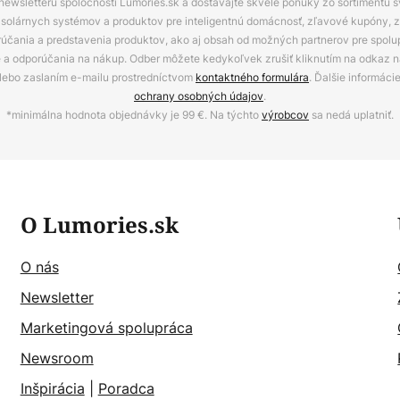
 newsletteru spoločnosti Lumories.sk a dostávajte skvelé ponuky zo sortimentu 
ov, solárnych systémov a produktov pre inteligentnú domácnosť, zľavové kupóny, 
rúčania a predstavenia produktov, ako aj obsah od možných partnerov pre spolu
ie a odporúčania na nákup. Odber môžete kedykoľvek zrušiť kliknutím na odkaz na
alebo zaslaním e-mailu prostredníctvom
kontaktného formulára
. Ďalšie informáci
ochrany osobných údajov
.
*minimálna hodnota objednávky je 99 €. Na týchto
výrobcov
sa nedá uplatniť.
O Lumories.sk
O nás
Newsletter
Marketingová spolupráca
Newsroom
Inšpirácia
|
Poradca