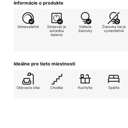
Informácie o produkte
pomocou existujúceho vypínača be
stmievač.
Stmievateľné
Stmievač je
Vrátane
Žiarovka nie je
súčasťou
žiarovky
vymeniteľná
balenia
Ideálne pre tieto miestnosti
Obývacia izba
Chodba
Kuchyňa
Spálňa