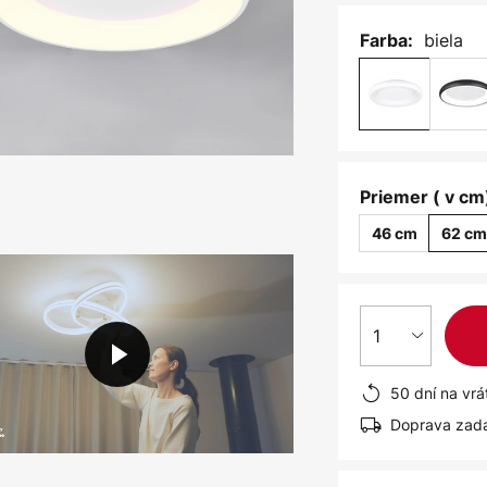
biela
Farba:
Priemer ( v cm
46 cm
62 c
1
50 dní na vrá
Doprava zad