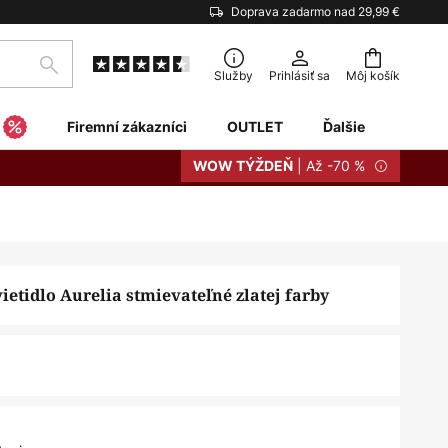
Doprava zadarmo nad 29,99 €
Hľadať
Služby
Prihlásiť sa
Môj košík
Firemní zákazníci
OUTLET
Ďalšie
| Až -70 %
WOW TÝŽDEŇ
ietidlo Aurelia stmievateľné zlatej farby