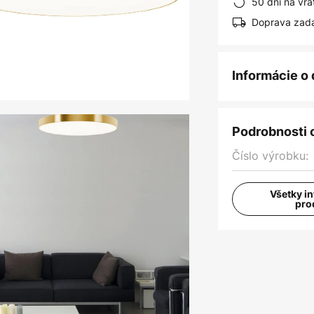
50 dní na vrá
Doprava zad
Informácie o
Podrobnosti 
Číslo výrobku:
Všetky i
pro