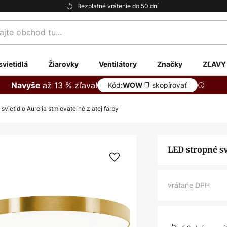
Bezplatné vrátenie do 50 dní
te
svietidlá
Žiarovky
Ventilátory
Značky
ZĽAVY
až 13 % zľava!
Navyše
Kód:
skopírovať
WOW
svietidlo Aurelia stmievateľné zlatej farby
LED stropné sv
vrátane DPH