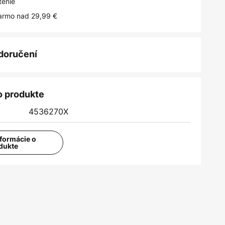
tenie
armo nad 29,99 €
 doručení
o produkte
4536270X
nformácie o
dukte