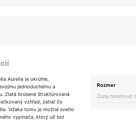
cií
ia Aurelia je okrúhle,
Rozmer
ka svojmu jednoduchému a
u. Zlatá brúsená štruktúrovaná
Čistá hmotnosť (
stikovaný vzhľad, zatiaľ čo
idla. Vďaka tomu je možné svetlo
ého vypínača, ktorý už bol
 stmievací spínač. Stmievanie
ína a vypína jedným stlačením