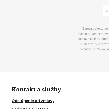
Zaregistrujte sa do
svietidiel, ventilátor
akciové balíčky, odpo
aj žiadosti o recenz
súčasťou e-mailov, 
Kontakt a služby
Odstúpenie od zmluvy