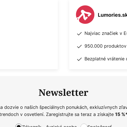
Lumories.s
Najviac značiek v 
950.000 produktov 
Bezplatné vrátenie 
Newsletter
sa dozvie o našich špeciálnych ponukách, exkluzívnych zľa
trendoch v osvetlení. Zaregistrujte sa teraz a získajte
15
%
Zákazník – fyzická osoba
Spoločnosť