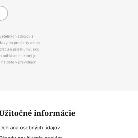
svetelných zdrojov a
zľavy na produkty alebo
prácu a prieskumy, ako
 odhlásenie, ktorý je
e nájdete v pravidlách
Užitočné informácie
Ochrana osobných údajov