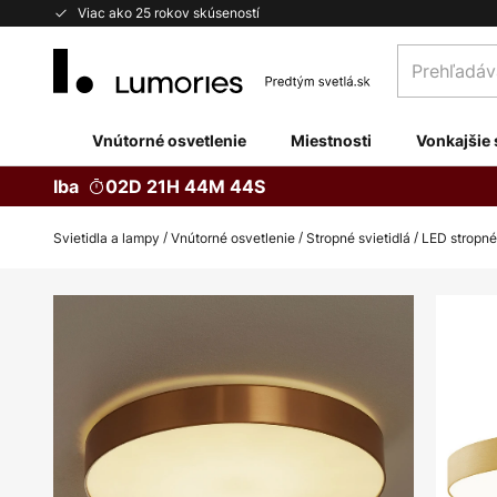
Skip
Viac ako 25 rokov skúseností
to
Prehľadávaj
Content
obchod
tu...
Vnútorné osvetlenie
Miestnosti
Vonkajšie 
Iba
02D 21H 44M 43S
Svietidla a lampy
Vnútorné osvetlenie
Stropné svietidlá
LED stropné 
Preskočiť
na
koniec
galérie
obrázkov