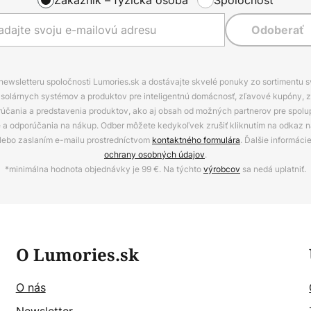
Odoberať
 newsletteru spoločnosti Lumories.sk a dostávajte skvelé ponuky zo sortimentu 
ov, solárnych systémov a produktov pre inteligentnú domácnosť, zľavové kupóny, 
rúčania a predstavenia produktov, ako aj obsah od možných partnerov pre spolu
ie a odporúčania na nákup. Odber môžete kedykoľvek zrušiť kliknutím na odkaz na
alebo zaslaním e-mailu prostredníctvom
kontaktného formulára
. Ďalšie informáci
ochrany osobných údajov
.
*minimálna hodnota objednávky je 99 €. Na týchto
výrobcov
sa nedá uplatniť.
O Lumories.sk
O nás