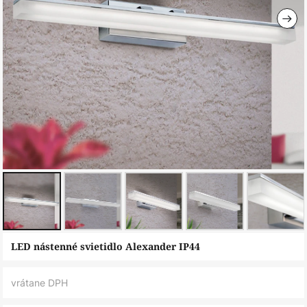
Preskočiť
LED nástenné svietidlo Alexander IP44
na
začiatok
vrátane DPH
galérie