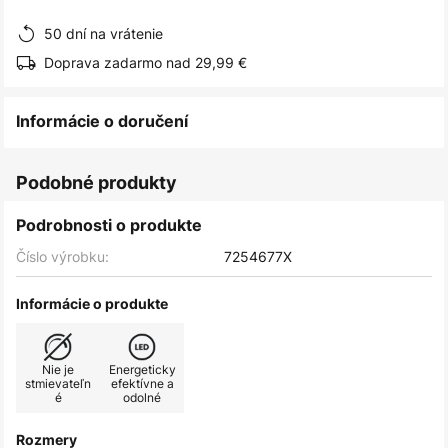
obrázkov
50 dní na vrátenie
Doprava zadarmo nad 29,99 €
Informácie o doručení
Podobné produkty
Podrobnosti o produkte
Číslo výrobku:
7254677X
Informácie o produkte
Nie je
Energeticky
stmievateľn
efektívne a
é
odolné
Rozmery