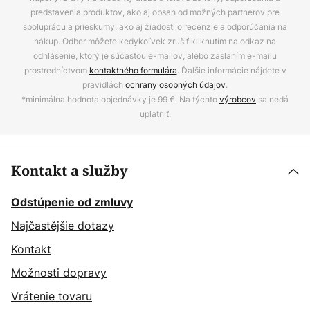
predstavenia produktov, ako aj obsah od možných partnerov pre
spoluprácu a prieskumy, ako aj žiadosti o recenzie a odporúčania na
nákup. Odber môžete kedykoľvek zrušiť kliknutím na odkaz na
odhlásenie, ktorý je súčasťou e-mailov, alebo zaslaním e-mailu
prostredníctvom
kontaktného formulára
. Ďalšie informácie nájdete v
pravidlách
ochrany osobných údajov
.
*minimálna hodnota objednávky je 99 €. Na týchto
výrobcov
sa nedá
uplatniť.
Kontakt a služby
Odstúpenie od zmluvy
Najčastějšie dotazy
Kontakt
Možnosti dopravy
Vrátenie tovaru