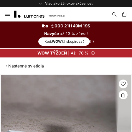
Viac ako 25 rokov skúseností
Skip
to
Content
ať
Iba
00D 21H 49M 18S
až 13 % zľava!
Navyše
Kód:
skopírovať
WOW
| Až -70 %
WOW TÝŽDEŇ
Nástenné svietidlá
Preskočiť
na
koniec
galérie
obrázkov