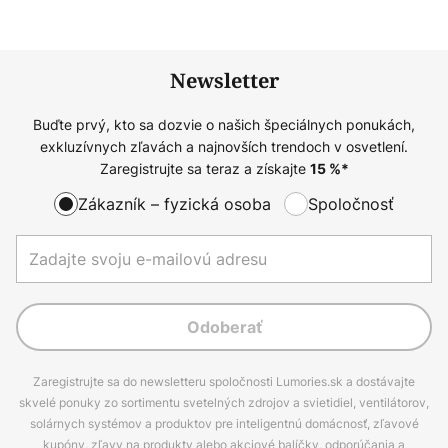
Newsletter
Buďte prvý, kto sa dozvie o našich špeciálnych ponukách,
exkluzívnych zľavách a najnovších trendoch v osvetlení.
Zaregistrujte sa teraz a získajte
15
%*
Zákazník – fyzická osoba
Spoločnosť
Odoberať
Zaregistrujte sa do newsletteru spoločnosti Lumories.sk a dostávajte
skvelé ponuky zo sortimentu svetelných zdrojov a svietidiel, ventilátorov,
solárnych systémov a produktov pre inteligentnú domácnosť, zľavové
kupóny, zľavy na produkty alebo akciové balíčky, odporúčania a