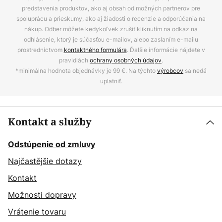
predstavenia produktov, ako aj obsah od možných partnerov pre
spoluprácu a prieskumy, ako aj žiadosti o recenzie a odporúčania na
nákup. Odber môžete kedykoľvek zrušiť kliknutím na odkaz na
odhlásenie, ktorý je súčasťou e-mailov, alebo zaslaním e-mailu
prostredníctvom
kontaktného formulára
. Ďalšie informácie nájdete v
pravidlách
ochrany osobných údajov
.
*minimálna hodnota objednávky je 99 €. Na týchto
výrobcov
sa nedá
uplatniť.
Kontakt a služby
Odstúpenie od zmluvy
Najčastějšie dotazy
Kontakt
Možnosti dopravy
Vrátenie tovaru