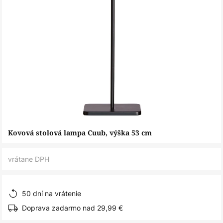
Preskočiť
Kovová stolová lampa Cuub, výška 53 cm
na
začiatok
vrátane DPH
galérie
obrázkov
50 dní na vrátenie
Doprava zadarmo nad 29,99 €