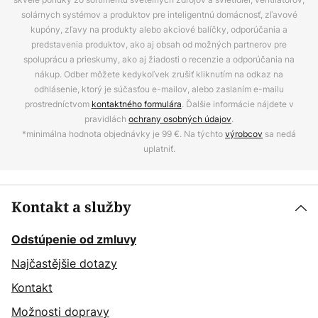
solárnych systémov a produktov pre inteligentnú domácnosť, zľavové
kupóny, zľavy na produkty alebo akciové balíčky, odporúčania a
predstavenia produktov, ako aj obsah od možných partnerov pre
spoluprácu a prieskumy, ako aj žiadosti o recenzie a odporúčania na
nákup. Odber môžete kedykoľvek zrušiť kliknutím na odkaz na
odhlásenie, ktorý je súčasťou e-mailov, alebo zaslaním e-mailu
prostredníctvom
kontaktného formulára
. Ďalšie informácie nájdete v
pravidlách
ochrany osobných údajov
.
*minimálna hodnota objednávky je 99 €. Na týchto
výrobcov
sa nedá
uplatniť.
Kontakt a služby
Odstúpenie od zmluvy
Najčastějšie dotazy
Kontakt
Možnosti dopravy