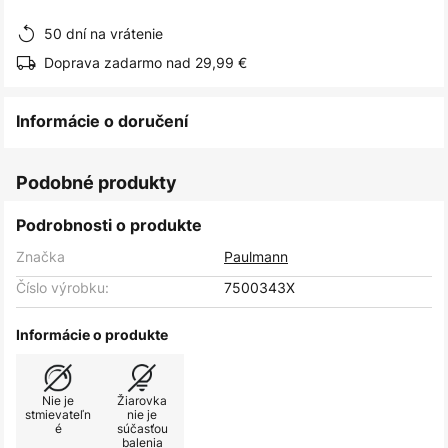
obrázkov
50 dní na vrátenie
Doprava zadarmo nad 29,99 €
Informácie o doručení
Podobné produkty
Podrobnosti o produkte
Značka
Paulmann
Číslo výrobku:
7500343X
Informácie o produkte
Nie je
Žiarovka
stmievateľn
nie je
é
súčasťou
balenia