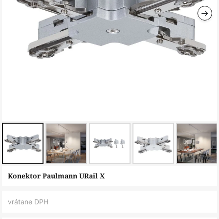
Preskočiť
Konektor Paulmann URail X
na
začiatok
vrátane DPH
galérie