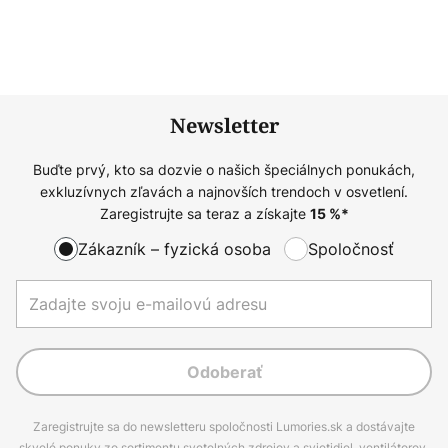
Newsletter
Buďte prvý, kto sa dozvie o našich špeciálnych ponukách,
exkluzívnych zľavách a najnovších trendoch v osvetlení.
Zaregistrujte sa teraz a získajte
15
%*
Zákazník – fyzická osoba
Spoločnosť
Odoberať
Zaregistrujte sa do newsletteru spoločnosti Lumories.sk a dostávajte
skvelé ponuky zo sortimentu svetelných zdrojov a svietidiel, ventilátorov,