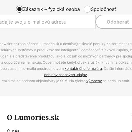
Zákazník – fyzická osoba
Spoločnosť
Odoberať
 newsletteru spoločnosti Lumories.sk a dostávajte skvelé ponuky zo sortimentu 
ov, solárnych systémov a produktov pre inteligentnú domácnosť, zľavové kupóny, 
rúčania a predstavenia produktov, ako aj obsah od možných partnerov pre spolu
ie a odporúčania na nákup. Odber môžete kedykoľvek zrušiť kliknutím na odkaz na
alebo zaslaním e-mailu prostredníctvom
kontaktného formulára
. Ďalšie informáci
ochrany osobných údajov
.
*minimálna hodnota objednávky je 99 €. Na týchto
výrobcov
sa nedá uplatniť.
O Lumories.sk
O nás