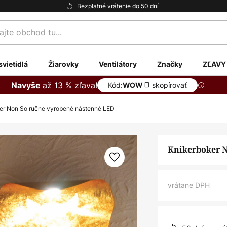
Bezplatné vrátenie do 50 dní
te
svietidlá
Žiarovky
Ventilátory
Značky
ZĽAVY
až 13 % zľava!
Navyše
Kód:
skopírovať
WOW
er Non So ručne vyrobené nástenné LED
Knikerboker N
vrátane DPH