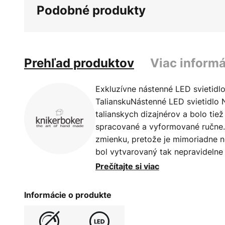
Podobné produkty
Prehľad produktov
Viac informá
Exkluzívne nástenné LED svietidl
TalianskuNástenné LED svietidlo
talianskych dizajnérov a bolo tie
spracované a vyformované ručne. T
zmienku, pretože je mimoriadne ne
bol vytvarovaný tak nepravidelne 
preliačinami, že výsledok vyzerá 
Prečítajte si viac
vreckovka, ktorú ste už pokrčili a
je oceľový list zrolovaný trochu 
Informácie o produkte
nachádza LED dióda, ktorá vytvár
nepriame osvetlenie. Špeciálny sv