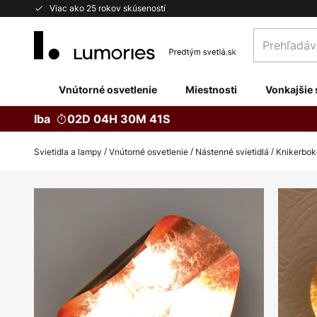
Skip
Viac ako 25 rokov skúseností
to
Prehľadávaj
Content
obchod
tu...
Vnútorné osvetlenie
Miestnosti
Vonkajšie 
Iba
02D 04H 30M 40S
Svietidla a lampy
Vnútorné osvetlenie
Nástenné svietidlá
Knikerbok
Preskočiť
na
koniec
galérie
obrázkov