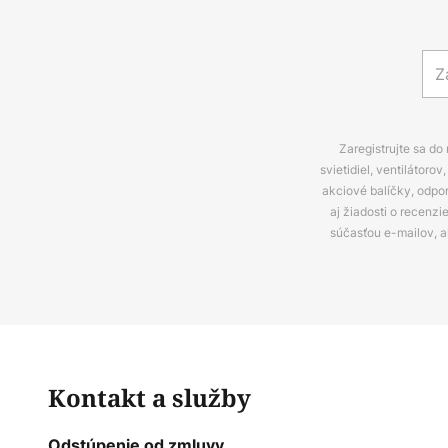
Zaregistrujte sa do
svietidiel, ventilátor
akciové balíčky, odpo
aj žiadosti o recenz
súčasťou e-mailov, 
Kontakt a služby
Odstúpenie od zmluvy