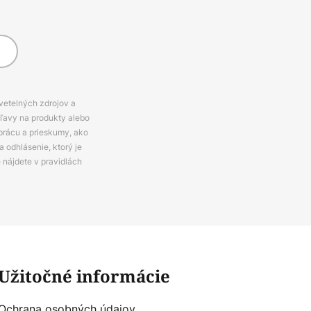
svetelných zdrojov a
zľavy na produkty alebo
prácu a prieskumy, ako
 odhlásenie, ktorý je
e nájdete v pravidlách
Užitočné informácie
Ochrana osobných údajov