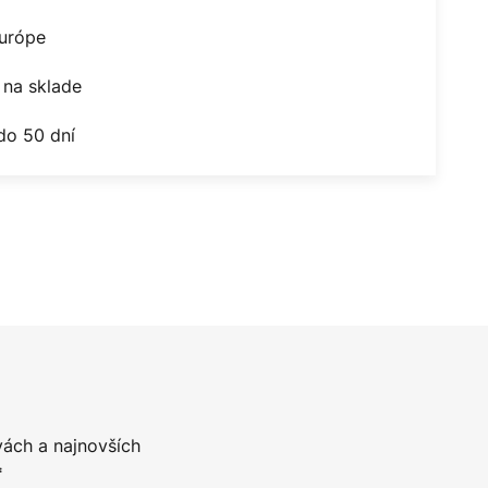
Európe
na sklade
do 50 dní
vách a najnovších
*