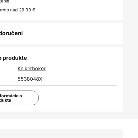
tenie
armo nad 29,99 €
 doručení
o produkte
Knikerboker
5538048X
nformácie o
dukte