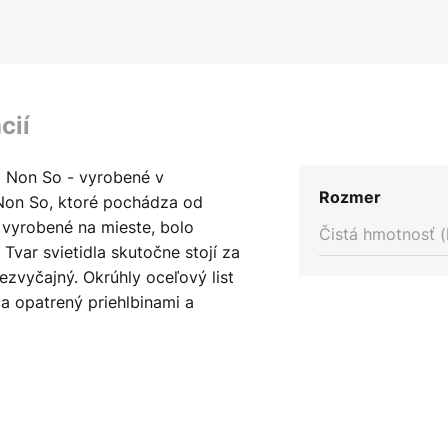
cií
o Non So - vyrobené v
Rozmer
 Non So, ktoré pochádza od
ž vyrobené na mieste, bolo
Čistá hmotnosť (
var svietidla skutočne stojí za
zvyčajný. Okrúhly oceľový list
a opatrený priehlbinami a
ako kus papiera alebo
 opäť rozbalili. Na hornom konci
viac dovnútra, pretože pod ním sa
a čiastočne priame, čiastočne
etelný efekt a odraz vytvára