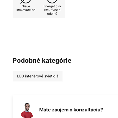
okrem iného aj povrch telesa, kt
Nie je
Energeticky
listom. Svietidlá od spoločnosti 
stmievateľné
efektívne a
odolné
vyrobené v Taliansku. Výroba, kt
pod prísnou kontrolou kvality, za
vysoko kvalitný, odolný a jedineč
stropné svietidlo
Podobné kategórie
LED interiérové svietidlá
Máte záujem o konzultáciu?