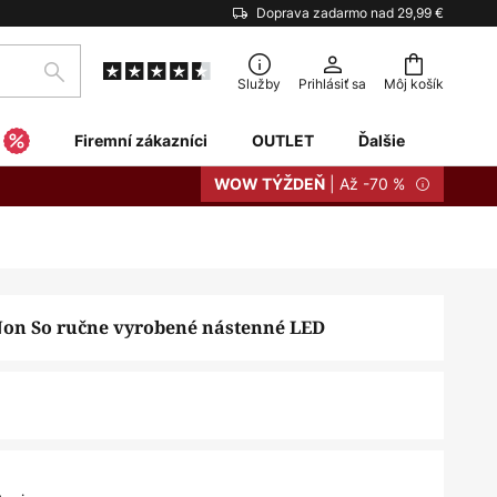
Doprava zadarmo nad 29,99 €
Hľadať
Služby
Prihlásiť sa
Môj košík
Firemní zákazníci
OUTLET
Ďalšie
| Až -70 %
WOW TÝŽDEŇ
on So ručne vyrobené nástenné LED