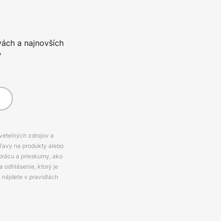
vách a najnovších
*
svetelných zdrojov a
zľavy na produkty alebo
prácu a prieskumy, ako
 odhlásenie, ktorý je
e nájdete v pravidlách