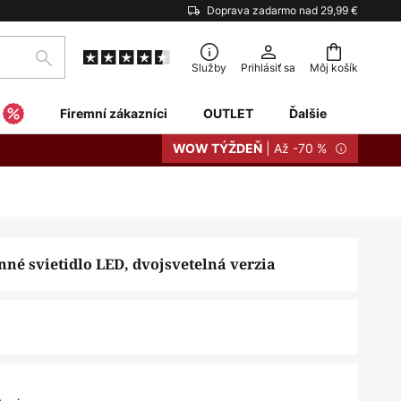
Doprava zadarmo nad 29,99 €
Hľadať
Služby
Prihlásiť sa
Môj košík
Firemní zákazníci
OUTLET
Ďalšie
| Až -70 %
WOW TÝŽDEŇ
nné svietidlo LED, dvojsvetelná verzia