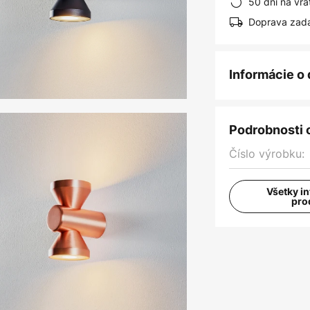
50 dní na vrá
Doprava zad
Informácie o
Podrobnosti 
Číslo výrobku:
Všetky i
pro