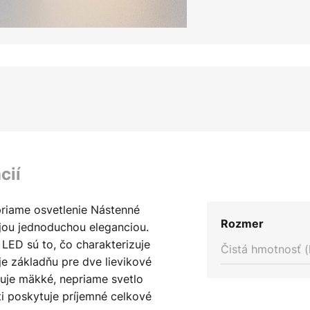
cií
priame osvetlenie Nástenné
Rozmer
ojou jednoduchou eleganciou.
 LED sú to, čo charakterizuje
Čistá hmotnosť (
je základňu pre dve lievikové
ruje mäkké, nepriame svetlo
i poskytuje príjemné celkové