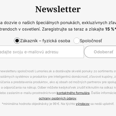
Newsletter
sa dozvie o našich špeciálnych ponukách, exkluzívnych zľa
trendoch v osvetlení. Zaregistrujte sa teraz a získajte
15
%
Zákazník – fyzická osoba
Spoločnosť
Odoberať
 newsletteru spoločnosti Lumories.sk a dostávajte skvelé ponuky zo sortimentu 
ov, solárnych systémov a produktov pre inteligentnú domácnosť, zľavové kupóny, 
rúčania a predstavenia produktov, ako aj obsah od možných partnerov pre spolu
ie a odporúčania na nákup. Odber môžete kedykoľvek zrušiť kliknutím na odkaz na
alebo zaslaním e-mailu prostredníctvom
kontaktného formulára
. Ďalšie informáci
ochrany osobných údajov
.
*minimálna hodnota objednávky je 99 €. Na týchto
výrobcov
sa nedá uplatniť.