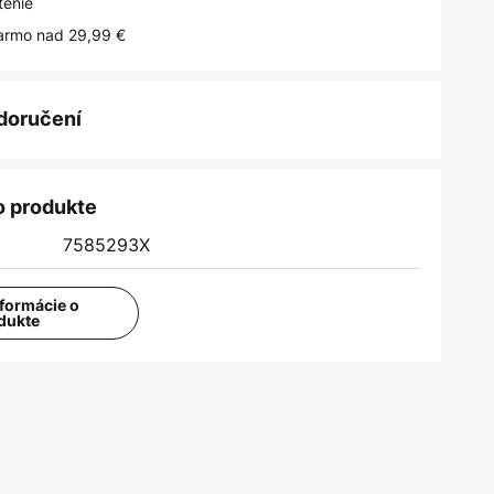
tenie
armo nad 29,99 €
 doručení
o produkte
7585293X
nformácie o
dukte