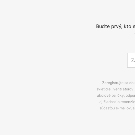
Buďte prvý, kto 
Zaregistrujte sa do
svietidiel, ventilátor
akciové balíčky, odpo
aj žiadosti o recenz
súčasťou e-mailov, 