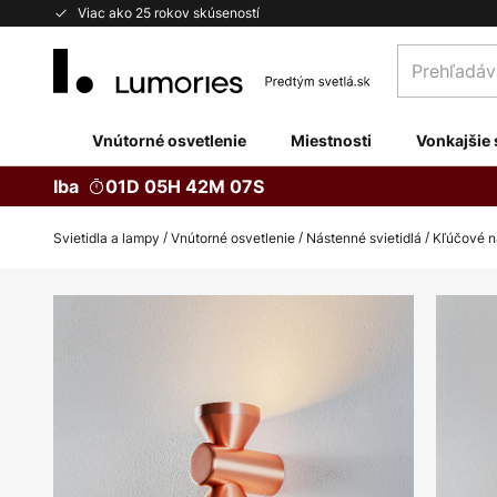
Skip
Viac ako 25 rokov skúseností
to
Prehľadávaj
Content
obchod
tu...
Vnútorné osvetlenie
Miestnosti
Vonkajšie 
Iba
01D 05H 42M 07S
Svietidla a lampy
Vnútorné osvetlenie
Nástenné svietidlá
Kľúčové ná
Preskočiť
na
koniec
galérie
obrázkov