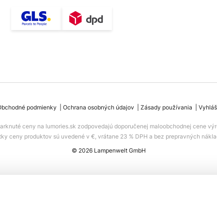
Obchodné podmienky
Ochrana osobných údajov
Zásady používania
Vyhláš
iarknuté ceny na lumories.sk zodpovedajú doporučenej maloobchodnej cene výr
tky ceny produktov sú uvedené v €, vrátane 23 % DPH a bez prepravných nákla
© 2026 Lampenwelt GmbH
vetelná verzia