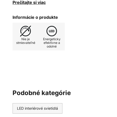
osvetlenie. Svietidlo je nepriehľadné po celom obvo
Prečítajte si viac
atraktívny svetelný kužeľ. Kľúč je ideálny na osvetle
obývacích izieb.
Informácie o produkte
Nie je
Energeticky
stmievateľné
efektívne a
odolné
Podobné kategórie
LED interiérové svietidlá