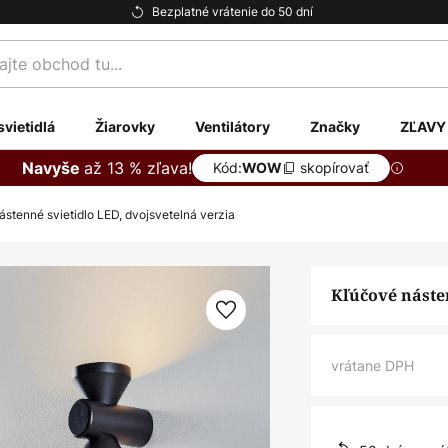
Bezplatné vrátenie do 50 dní
te
svietidlá
Žiarovky
Ventilátory
Značky
ZĽAVY
až 13 % zľava!
Navyše
Kód:
skopírovať
WOW
stenné svietidlo LED, dvojsvetelná verzia
Kľúčové náste
vrátane DPH