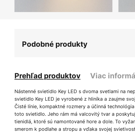
Preskočiť
na
začiatok
galérie
Podobné produkty
obrázkov
Prehľad produktov
Viac informá
Nástenné svietidlo Key LED s dvoma svetlami na ne
svietidlo Key LED je vyrobené z hliníka a zaujme sv
Čisté línie, kompaktné rozmery a účinná technológia
toto svietidlo. Jeho rám má valcovitý tvar a poskytu
tienidlá, ktoré sú namontované hore a dole. To vyža
smerom k podlahe a stropu a vďaka svojej svietivost