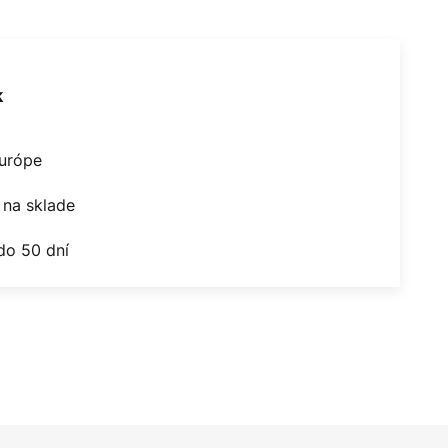
k
Európe
na sklade
do 50 dní