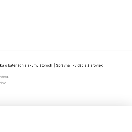
ka o batériách a akumulátoroch
Správna likvidácia žiaroviek
obcu.
dov.