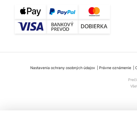
Nastavenia ochrany osobných údajov
Právne oznámenie
Preč
Vše
Kľúčové nástenné svietidlo LED, dvojs