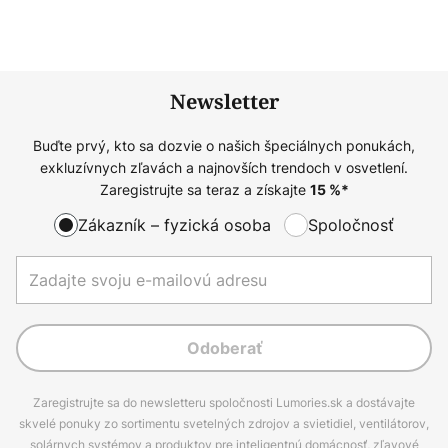
Newsletter
Buďte prvý, kto sa dozvie o našich špeciálnych ponukách,
exkluzívnych zľavách a najnovších trendoch v osvetlení.
Zaregistrujte sa teraz a získajte
15
%*
Zákazník – fyzická osoba
Spoločnosť
Odoberať
Zaregistrujte sa do newsletteru spoločnosti Lumories.sk a dostávajte
skvelé ponuky zo sortimentu svetelných zdrojov a svietidiel, ventilátorov,
solárnych systémov a produktov pre inteligentnú domácnosť, zľavové