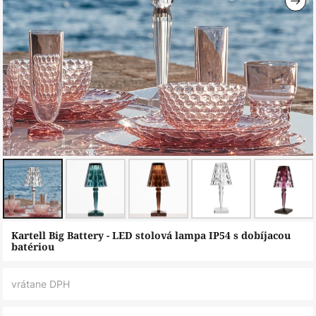
Preskočiť
Kartell Big Battery - LED stolová lampa IP54 s dobíjacou
na
batériou
začiatok
galérie
vrátane DPH
obrázkov