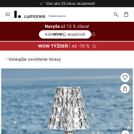
Viac ako 25 rokov skúseností
Skip
to
Content
ať
až 13 % zľava!
Navyše
Kód:
skopírovať
WOW
| Až -70 %
WOW TÝŽDEŇ
Vonkajšie osvetlenie terasy
Preskočiť
na
koniec
galérie
obrázkov