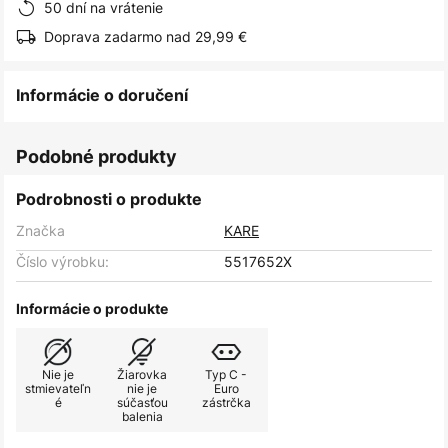
50 dní na vrátenie
Doprava zadarmo nad 29,99 €
Informácie o doručení
Podobné produkty
Podrobnosti o produkte
Značka
KARE
Číslo výrobku:
5517652X
Informácie o produkte
Nie je
Žiarovka
Typ C -
stmievateľn
nie je
Euro
é
súčasťou
zástrčka
balenia