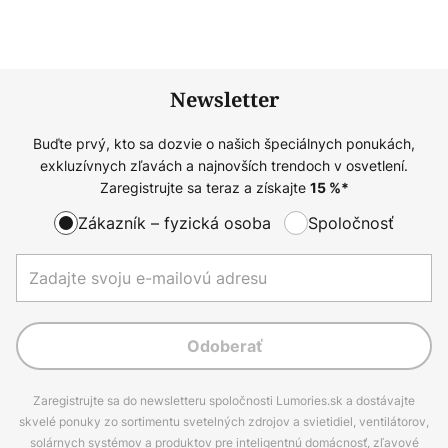
Newsletter
Buďte prvý, kto sa dozvie o našich špeciálnych ponukách,
exkluzívnych zľavách a najnovších trendoch v osvetlení.
Zaregistrujte sa teraz a získajte
15
%*
Zákazník – fyzická osoba
Spoločnosť
Odoberať
Zaregistrujte sa do newsletteru spoločnosti Lumories.sk a dostávajte
skvelé ponuky zo sortimentu svetelných zdrojov a svietidiel, ventilátorov,
solárnych systémov a produktov pre inteligentnú domácnosť, zľavové