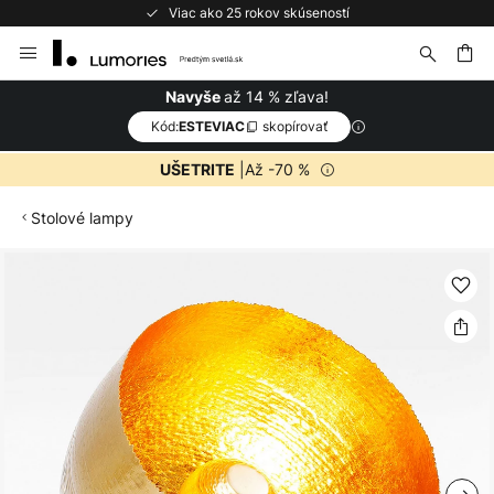
Viac ako 25 rokov skúseností
Skip
to
Content
ať
až 14 % zľava!
Navyše
Kód:
skopírovať
ESTEVIAC
|Až -70 %
UŠETRITE
Stolové lampy
Preskočiť
na
koniec
galérie
obrázkov