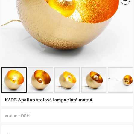
Preskočiť
KARE Apollon stolová lampa zlatá matná
na
začiatok
vrátane DPH
galérie
obrázkov