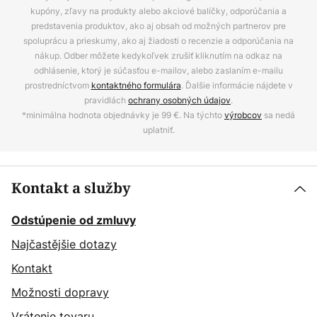
kupóny, zľavy na produkty alebo akciové balíčky, odporúčania a
predstavenia produktov, ako aj obsah od možných partnerov pre
spoluprácu a prieskumy, ako aj žiadosti o recenzie a odporúčania na
nákup. Odber môžete kedykoľvek zrušiť kliknutím na odkaz na
odhlásenie, ktorý je súčasťou e-mailov, alebo zaslaním e-mailu
prostredníctvom
kontaktného formulára
. Ďalšie informácie nájdete v
pravidlách
ochrany osobných údajov
.
*minimálna hodnota objednávky je 99 €. Na týchto
výrobcov
sa nedá
uplatniť.
Kontakt a služby
Odstúpenie od zmluvy
Najčastějšie dotazy
Kontakt
Možnosti dopravy
Vrátenie tovaru