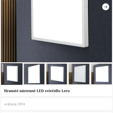
Preskočiť
Hranaté nástenné LED svietidlo Lero
na
začiatok
vrátane DPH
galérie