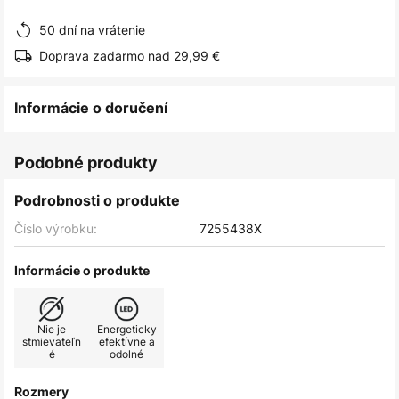
obrázkov
50 dní na vrátenie
Doprava zadarmo nad 29,99 €
Informácie o doručení
Podobné produkty
Podrobnosti o produkte
Číslo výrobku:
7255438X
Informácie o produkte
Nie je
Energeticky
stmievateľn
efektívne a
é
odolné
Rozmery