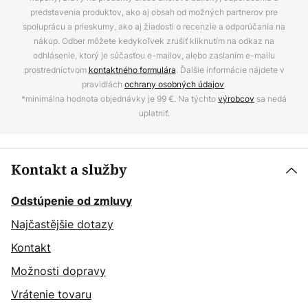
predstavenia produktov, ako aj obsah od možných partnerov pre
spoluprácu a prieskumy, ako aj žiadosti o recenzie a odporúčania na
nákup. Odber môžete kedykoľvek zrušiť kliknutím na odkaz na
odhlásenie, ktorý je súčasťou e-mailov, alebo zaslaním e-mailu
prostredníctvom
kontaktného formulára
. Ďalšie informácie nájdete v
pravidlách
ochrany osobných údajov
.
*minimálna hodnota objednávky je 99 €. Na týchto
výrobcov
sa nedá
uplatniť.
Kontakt a služby
Odstúpenie od zmluvy
Najčastějšie dotazy
Kontakt
Možnosti dopravy
Vrátenie tovaru