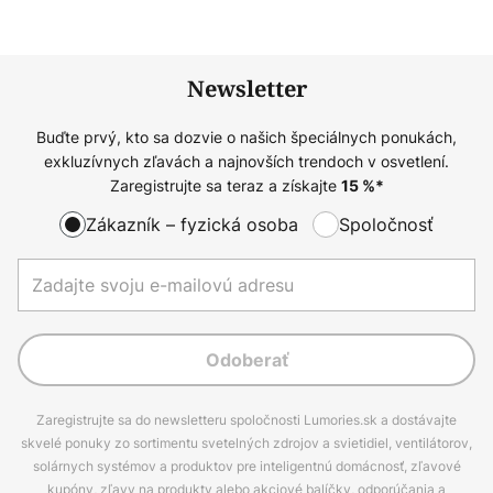
Newsletter
Buďte prvý, kto sa dozvie o našich špeciálnych ponukách,
exkluzívnych zľavách a najnovších trendoch v osvetlení.
Zaregistrujte sa teraz a získajte
15
%*
Zákazník – fyzická osoba
Spoločnosť
Odoberať
Zaregistrujte sa do newsletteru spoločnosti Lumories.sk a dostávajte
skvelé ponuky zo sortimentu svetelných zdrojov a svietidiel, ventilátorov,
solárnych systémov a produktov pre inteligentnú domácnosť, zľavové
kupóny, zľavy na produkty alebo akciové balíčky, odporúčania a