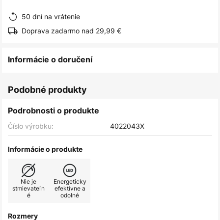
obrázkov
50 dní na vrátenie
Doprava zadarmo nad 29,99 €
Informácie o doručení
Podobné produkty
Podrobnosti o produkte
Číslo výrobku:
4022043X
Informácie o produkte
Nie je
Energeticky
stmievateľn
efektívne a
é
odolné
Rozmery