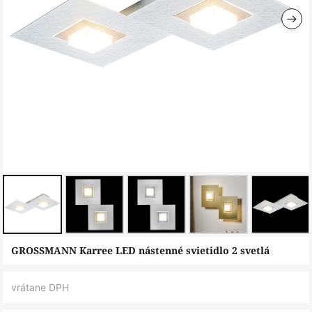
Preskočiť
GROSSMANN Karree LED nástenné svietidlo 2 svetlá
na
začiatok
vrátane DPH
galérie