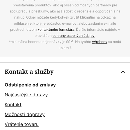
predstavenia produktov, ako aj obsah od možných partnerov pre
spoluprácu a prieskumy, ako aj žiadosti o recenzie a odporúčania na
nákup. Odber môžete kedykoľvek zrušiť kliknutím na odkaz na
odhlásenie, ktorý je súčasťou e-mailov, alebo zaslaním e-mailu
prostredníctvom
kontaktného formulára
. Ďalšie informácie nájdete v
pravidlách
ochrany osobných údajov
.
*minimálna hodnota objednávky je 99 €. Na týchto
výrobcov
sa nedá
uplatniť.
Kontakt a služby
Odstúpenie od zmluvy
Najčastějšie dotazy
Kontakt
Možnosti dopravy
Vrátenie tovaru