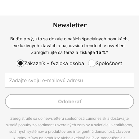
Newsletter
Buďte prvý, kto sa dozvie o našich špeciálnych ponukách,
exkluzívnych zľavách a najnovších trendoch v osvetlení.
Zaregistrujte sa teraz a získajte
15
%*
Zákazník – fyzická osoba
Spoločnosť
Odoberať
Zaregistrujte sa do newsletteru spoločnosti Lumories.sk a dostávajte
skvelé ponuky zo sortimentu svetelných zdrojov a svietidiel, ventilátorov,
solárnych systémov a produktov pre inteligentnú domácnosť, zľavové
kupóny, zľavy na produkty alebo akciové balíčky, odporúčania a