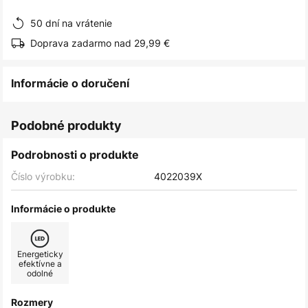
obrázkov
50 dní na vrátenie
Doprava zadarmo nad 29,99 €
Informácie o doručení
Podobné produkty
Podrobnosti o produkte
Číslo výrobku:
4022039X
Informácie o produkte
Energeticky
efektívne a
odolné
Rozmery