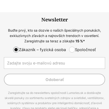
Newsletter
Buďte prvý, kto sa dozvie o našich špeciálnych ponukách,
exkluzívnych zľavách a najnovších trendoch v osvetlení.
Zaregistrujte sa teraz a získajte
15
%*
Zákazník – fyzická osoba
Spoločnosť
Odoberať
Zaregistrujte sa do newsletteru spoločnosti Lumories.sk a dostávajte
skvelé ponuky zo sortimentu svetelných zdrojov a svietidiel, ventilátorov,
solárnych systémov a produktov pre inteligentnú domácnosť, zľavové
kupóny, zľavy na produkty alebo akciové balíčky, odporúčania a