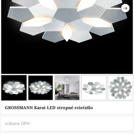
Preskočiť
GROSSMANN Karat LED stropné svietidlo
na
začiatok
vrátane DPH
galérie