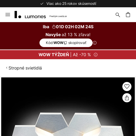
Viac ako 25 rokov skúseností
Skip
to
Content
ať
Iba
01D 02H 02M 24S
až 13 % zľava!
Navyše
Kód:
skopírovať
WOW
| Až -70 %
WOW TÝŽDEŇ
Stropné svietidlá
Preskočiť
na
koniec
galérie
obrázkov