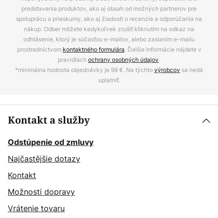
predstavenia produktov, ako aj obsah od možných partnerov pre
spoluprácu a prieskumy, ako aj žiadosti o recenzie a odporúčania na
nákup. Odber môžete kedykoľvek zrušiť kliknutím na odkaz na
odhlásenie, ktorý je súčasťou e-mailov, alebo zaslaním e-mailu
prostredníctvom
kontaktného formulára
. Ďalšie informácie nájdete v
pravidlách
ochrany osobných údajov
.
*minimálna hodnota objednávky je 99 €. Na týchto
výrobcov
sa nedá
uplatniť.
Kontakt a služby
Odstúpenie od zmluvy
Najčastějšie dotazy
Kontakt
Možnosti dopravy
Vrátenie tovaru