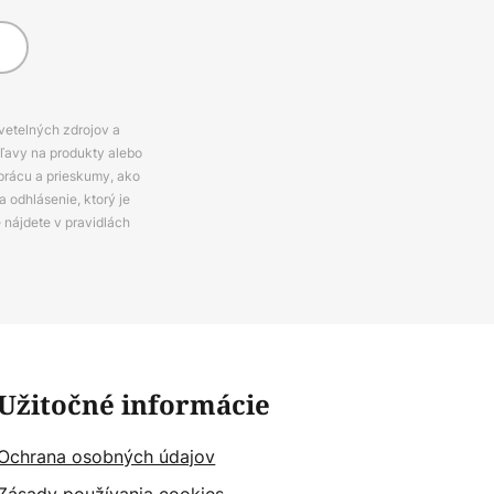
svetelných zdrojov a
zľavy na produkty alebo
prácu a prieskumy, ako
 odhlásenie, ktorý je
e nájdete v pravidlách
Užitočné informácie
Ochrana osobných údajov