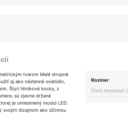
cií
ometrickým tvarom Malé stropné
Rozmer
užiť aj ako nástenné svietidlo,
m. Štyri hliníkové kocky, z
Čistá hmotnosť (
smere, sú zjavne držané
torej je umiestnený modul LED.
ý svojím dizajnom ako účinnou
iu rôznych kartáčovaných
i rôznymi odtieňmi farieb v