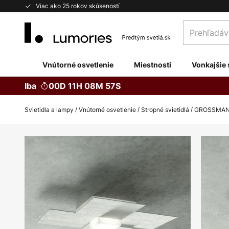
Skip
Viac ako 25 rokov skúseností
to
Prehľadávaj
Content
obchod
tu...
Vnútorné osvetlenie
Miestnosti
Vonkajšie 
Iba
00D 11H 08M 56S
Svietidla a lampy
Vnútorné osvetlenie
Stropné svietidlá
GROSSMANN 
Preskočiť
na
koniec
galérie
obrázkov