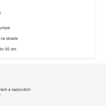
k
Európe
na sklade
do 50 dní
vách a najnovších
*