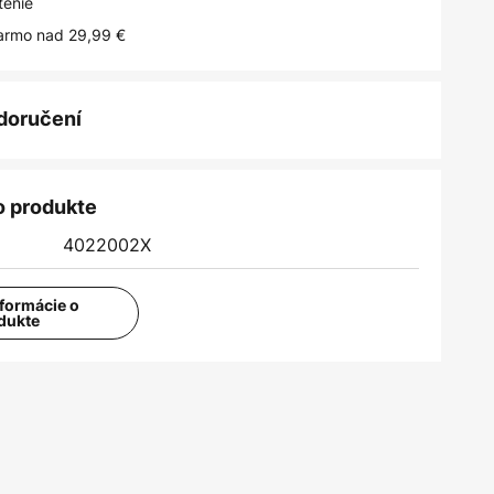
tenie
armo nad 29,99 €
 doručení
o produkte
4022002X
nformácie o
dukte