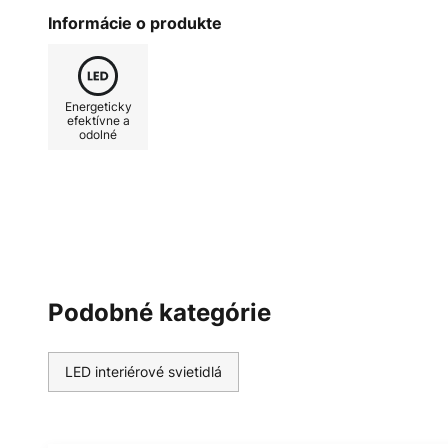
závislosti od smeru pohľadu. LED 
Informácie o produkte
farbou svetla, ktorá sa pri stlmení
ľahko možné pomocou externých 
Vynikajúci dizajn nástenného LED
Energeticky
nemeckého výrobcu značky GROS
efektívne a
odolné
použitím vysokokvalitných materi
Germany". Všetky svietidlá sa be
podliehajú vysokým štandardom kv
Podobné kategórie
LED interiérové svietidlá