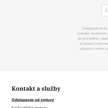
Zaregistrujte sa do
svietidiel, ventilátor
akciové balíčky, odpo
aj žiadosti o recenz
súčasťou e-mailov, 
Kontakt a služby
Odstúpenie od zmluvy