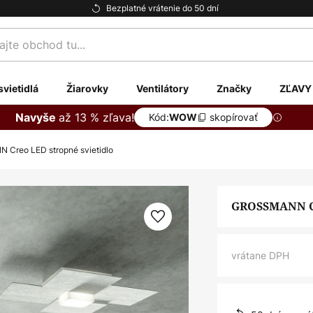
Bezplatné vrátenie do 50 dní
te
svietidlá
Žiarovky
Ventilátory
Značky
ZĽAVY
až 13 % zľava!
Navyše
Kód:
skopírovať
WOW
Creo LED stropné svietidlo
GROSSMANN Cr
vrátane DPH