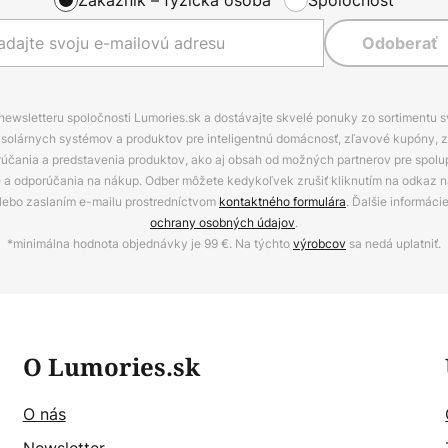
Odoberať
 newsletteru spoločnosti Lumories.sk a dostávajte skvelé ponuky zo sortimentu 
ov, solárnych systémov a produktov pre inteligentnú domácnosť, zľavové kupóny, 
rúčania a predstavenia produktov, ako aj obsah od možných partnerov pre spolu
ie a odporúčania na nákup. Odber môžete kedykoľvek zrušiť kliknutím na odkaz na
alebo zaslaním e-mailu prostredníctvom
kontaktného formulára
. Ďalšie informáci
ochrany osobných údajov
.
*minimálna hodnota objednávky je 99 €. Na týchto
výrobcov
sa nedá uplatniť.
O Lumories.sk
O nás