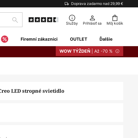
Doprava zadarmo nad 29,99 €
Hľadať
Služby
Prihlásiť sa
Môj košík
Firemní zákazníci
OUTLET
Ďalšie
| Až -70 %
WOW TÝŽDEŇ
eo LED stropné svietidlo