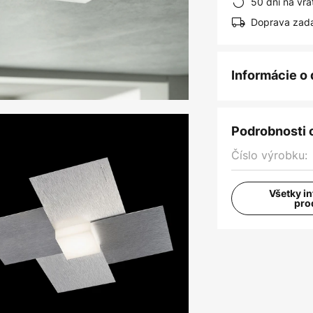
50 dní na vrá
Doprava zad
Informácie o
Podrobnosti 
Číslo výrobku:
Všetky i
pro