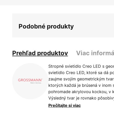
Preskočiť
na
začiatok
galérie
Podobné produkty
obrázkov
Prehľad produktov
Viac informá
Stropné svietidlo Creo LED s ge
svietidlo Creo LED, ktoré sa dá po
zaujme svojím geometrickým tvaro
ktorých každá je brúsená v inom 
pohromade akrylovou kockou, v k
Výsledný tvar je rovnako pôsobiv
optikou osvetlenia. Vďaka použit
Prečítajte si viac
hliníkových štvorcov materiál žiar