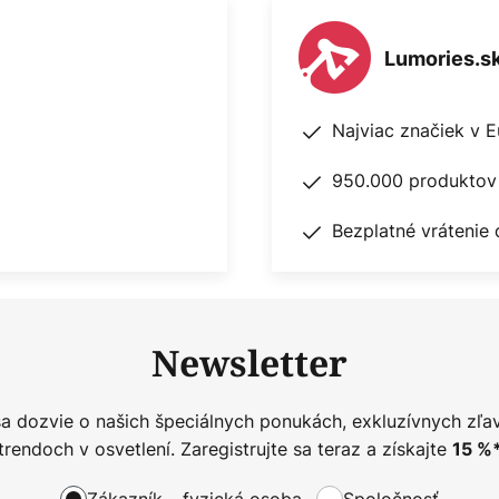
Lumories.s
Najviac značiek v 
950.000 produktov 
Bezplatné vrátenie 
Newsletter
sa dozvie o našich špeciálnych ponukách, exkluzívnych zľa
trendoch v osvetlení. Zaregistrujte sa teraz a získajte
15
%
Zákazník – fyzická osoba
Spoločnosť