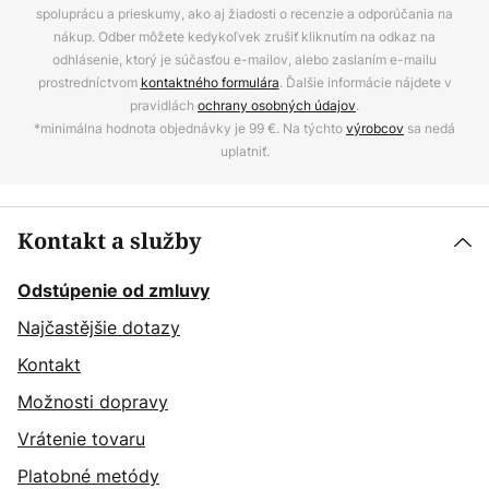
spoluprácu a prieskumy, ako aj žiadosti o recenzie a odporúčania na
nákup. Odber môžete kedykoľvek zrušiť kliknutím na odkaz na
odhlásenie, ktorý je súčasťou e-mailov, alebo zaslaním e-mailu
prostredníctvom
kontaktného formulára
. Ďalšie informácie nájdete v
pravidlách
ochrany osobných údajov
.
*minimálna hodnota objednávky je 99 €. Na týchto
výrobcov
sa nedá
uplatniť.
Kontakt a služby
Odstúpenie od zmluvy
Najčastějšie dotazy
Kontakt
Možnosti dopravy
Vrátenie tovaru
Platobné metódy