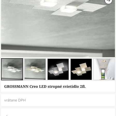
Preskočiť
GROSSMANN Creo LED stropné svietidlo 2fl.
na
začiatok
vrátane DPH
galérie
obrázkov