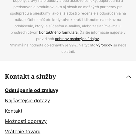
kupóny, zľavy na produkty alebo akciové balíčky, odporúčania a
predstavenia produktov, ako aj obsah od možných partnerov pre
spoluprácu a prieskumy, ako aj žiadosti o recenzie a odporúčania na
nákup. Odber môžete kedykoľvek zrušiť kliknutím na odkaz na
odhlásenie, ktorý je súčasťou e-mailov, alebo zaslaním e-mailu
prostredníctvom
kontaktného formulára
. Ďalšie informácie nájdete v
pravidlách
ochrany osobných údajov
.
*minimálna hodnota objednávky je 99 €. Na týchto
výrobcov
sa nedá
uplatniť.
Kontakt a služby
Odstúpenie od zmluvy
Najčastějšie dotazy
Kontakt
Možnosti dopravy
Vrátenie tovaru