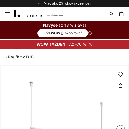
Viac ako 25 rokov skúseností
Skip
to
Content
ať
až 13 % zľava!
Navyše
Kód:
skopírovať
WOW
| Až -70 %
WOW TÝŽDEŇ
Pre firmy B2B
Preskočiť
na
koniec
galérie
obrázkov