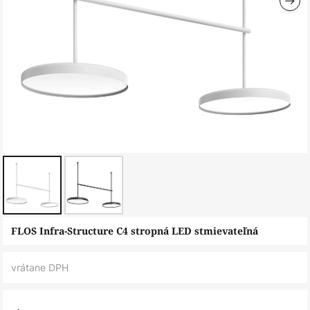
Preskočiť
FLOS Infra-Structure C4 stropná LED stmievateľná
na
začiatok
vrátane DPH
galérie
obrázkov