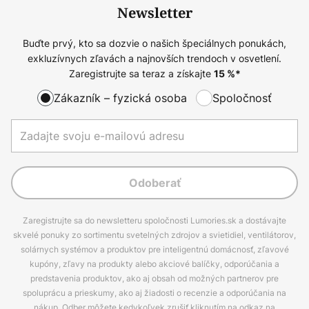
Newsletter
Buďte prvý, kto sa dozvie o našich špeciálnych ponukách,
exkluzívnych zľavách a najnovších trendoch v osvetlení.
Zaregistrujte sa teraz a získajte
15
%*
Zákazník – fyzická osoba
Spoločnosť
Odoberať
Zaregistrujte sa do newsletteru spoločnosti Lumories.sk a dostávajte
skvelé ponuky zo sortimentu svetelných zdrojov a svietidiel, ventilátorov,
solárnych systémov a produktov pre inteligentnú domácnosť, zľavové
kupóny, zľavy na produkty alebo akciové balíčky, odporúčania a
predstavenia produktov, ako aj obsah od možných partnerov pre
spoluprácu a prieskumy, ako aj žiadosti o recenzie a odporúčania na
nákup. Odber môžete kedykoľvek zrušiť kliknutím na odkaz na