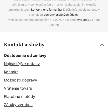
odhlásenie, ktorý je súčasťou e-mailov, alebo zaslaním e-mailu
prostredníctvom
kontaktného formulára
. Ďalšie informácie nájdete v
pravidlách
ochrany osobných údajov
.
*minimálna hodnota objednávky je 99 €. Na týchto
výrobcov
sa nedá
uplatniť.
Kontakt a služby
Odstúpenie od zmluvy
Najčastějšie dotazy
Kontakt
Možnosti dopravy
Vrátenie tovaru
Platobné metódy
Záruky výrobcu