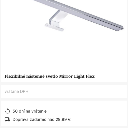
Preskočiť
Flexibilné nástenné svetlo Mirror Light Flex
na
začiatok
vrátane DPH
galérie
obrázkov
50 dní na vrátenie
Doprava zadarmo nad 29,99 €